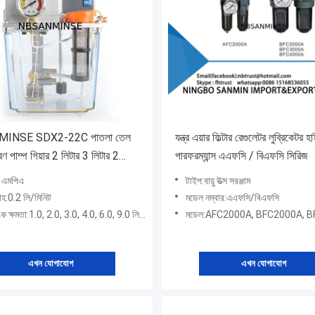
INSE SDX2-22C পাতলা তেল
যন্ত্র এয়ার ফিল্টার রেগুলেটর লুব্রিকেটর হ
ণ পাম্প গিয়ার 2 লিটার 3 লিটার 2
পারফরম্যান্স এএফসি / বিএফসি সিরিজ
ক / সিএনসি মা এর জন্য ডাবল
0 এমপিএ
টাইপ:বায়ু উত্স সরঞ্জাম
িসপ্লে
াহ:0.2 লি/মিনিট
মডেল নম্বার:এএফসি/বিএফসি
ংক ক্ষমতা:1.0, 2.0, 3.0, 4.0, 6.0, 9.0 লিটার
মডেল:AFC2000A, BFC2000A, BFC3000A
এখন যোগাযোগ
এখন যোগাযোগ