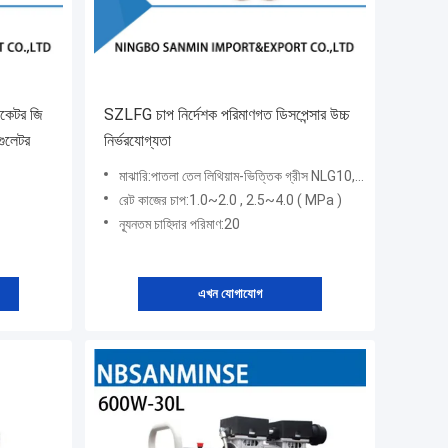
্রিকেটর জি
SZLFG চাপ নির্দেশক পরিমাণগত ডিসপেন্সার উচ্চ
গুলেটর
নির্ভরযোগ্যতা
মাঝারি:পাতলা তেল লিথিয়াম-ভিত্তিক গ্রীস NLG10,00 বা 000
রেট কাজের চাপ:1.0~2.0 , 2.5~4.0 ( MPa )
ন্যূনতম চাহিদার পরিমাণ:20
এখন যোগাযোগ