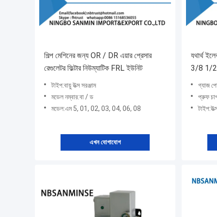
শিল্প মেশিনের জন্য OR / DR এয়ার প্রেসার
যথার্থ ইল
রেগুলেটর ফিল্টার নিউম্যাটিক FRL ইউনিট
3/8 1/
IR2000
টাইপ:বায়ু উত্স সরঞ্জাম
গ্যাজ প
মডেল নম্বার:বা / ড
প্রুফ 
মডেল:এম 5, 01, 02, 03, 04, 06, 08
টাইপ:উত্
এখন যোগাযোগ