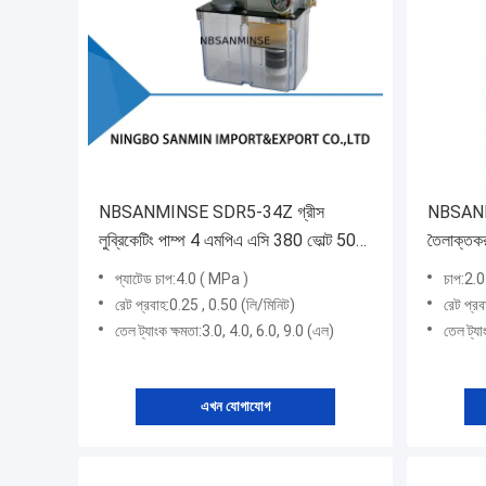
NBSANMINSE SDR5-34Z গ্রীস
NBSANM
লুব্রিকেটিং পাম্প 4 এমপিএ এসি 380 ভোল্ট 50
তৈলাক্তকর
হেজ ওভারফ্লো ওয়াভেলের জন্য তৈলাক্তকরণ
এমপিএ এক
প্যাটেড চাপ:4.0 ( MPa )
চাপ:2.
সিস্টেম
ডিজিটাল ড
রেট প্রবাহ:0.25 , 0.50 (লি/মিনিট)
রেট প্রব
তেল ট্যাংক ক্ষমতা:3.0, 4.0, 6.0, 9.0 (এল)
তেল ট্যা
এখন যোগাযোগ