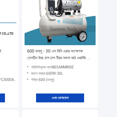
াই
600 ডাব্লু - 30 এল মিনি এয়ার সংক্ষেপক
তেলহীন উচ্চ চাপ চাপ নীরব নকশা কাঠ ওয়ার্কিং হোম
অ্যাপ্লিকেশন AC220V উচ্চ মানের
পরিচিতিমুলক নাম:NBSANMINSE
মডেল নম্বার:600W-30L
, BFC4000A
শক্তি:600 (ডাব্লু)
এখন যোগাযোগ