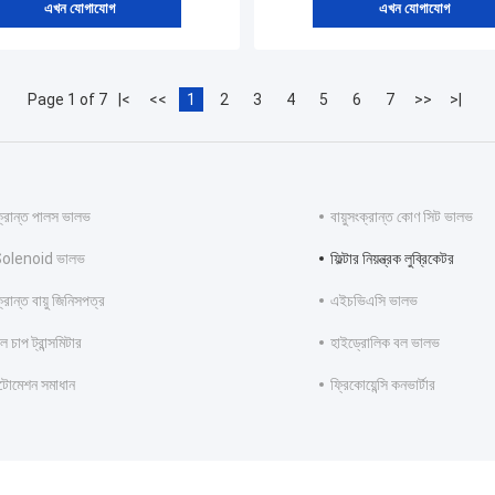
এখন যোগাযোগ
এখন যোগাযোগ
Page 1 of 7
|<
<<
1
2
3
4
5
6
7
>>
>|
ংক্রান্ত পালস ভালভ
বায়ুসংক্রান্ত কোণ সিট ভালভ
 Solenoid ভালভ
ফিল্টার নিয়ন্ত্রক লুব্রিকেটর
ক্রান্ত বায়ু জিনিসপত্র
এইচভিএসি ভালভ
 চাপ ট্রান্সমিটার
হাইড্রোলিক বল ভালভ
অটোমেশন সমাধান
ফ্রিকোয়েন্সি কনভার্টার