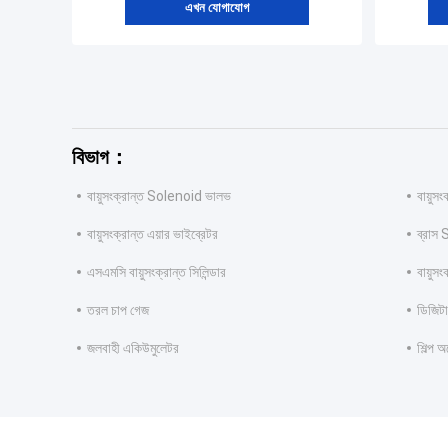
এখন যোগাযোগ
বিভাগ：
বায়ুসংক্রান্ত Solenoid ভালভ
বায়ুস
বায়ুসংক্রান্ত এয়ার ভাইব্রেটর
ব্রাস
এসএমসি বায়ুসংক্রান্ত সিলিন্ডার
বায়ুসং
তরল চাপ গেজ
ডিজিটাল
জলবাহী একিউমুলেটর
শিল্প 