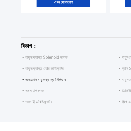
এখন যোগাযোগ
বিভাগ：
বায়ুসংক্রান্ত Solenoid ভালভ
বায়ুস
বায়ুসংক্রান্ত এয়ার ভাইব্রেটর
ব্রাস
এসএমসি বায়ুসংক্রান্ত সিলিন্ডার
বায়ুসং
তরল চাপ গেজ
ডিজিটাল
জলবাহী একিউমুলেটর
শিল্প 