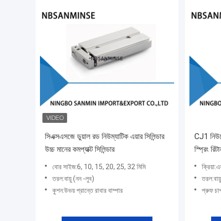
সিএক্সএসজে ডুয়াল রড নিউম্যাটিক এয়ার সিলিন্ডার
CJ1 নিউমেটিক এয়ার সিলিন্ডার সিঙ্গেল অ্যাক্টিং
উচ্চ মানের কমপ্যাক্ট সিলিন্ডার
স্প্রিং রিটা
বোর সাইজ:6, 10, 15, 20, 25, 32 মিমি
ক্রিয়া:
তরল:বায়ু (নন -লুব)
তরল:বায়ু
কুশন:উভয় প্রান্তে রাবার বাম্পার
প্রুফ 