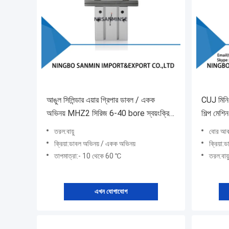
আঙুল সিলিন্ডার এয়ার গ্রিপার ডাবল / একক
CUJ মিনি ফ্
অভিনয় MHZ2 সিরিজ 6-40 bore স্বয়ংক্রিয়
শিল্প মেশিন
উত্পাদন লাইন
তরল:বায়ু
বোর আকা
ক্রিয়া:ডাবল অভিনয় / একক অভিনয়
ক্রিয়া
তাপমাত্রা:- 10 থেকে 60 ℃
তরল:বায়ু
এখন যোগাযোগ