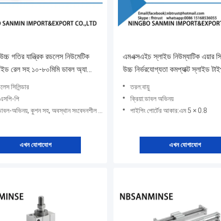
চ গতির যান্ত্রিক রডলেস নিউমেটিক
এমএক্সএইচ স্লাইড নিউম্যাটিক এয়ার সিল
গাইড রেল সহ ১০-৮০মিমি ডাবল অ্যাক্টিং
উচ্চ নির্ভরযোগ্যতা কমপ্যাক্ট স্লাইড টা
নের জন্য
স্বয়ংক্রিয় শিল্প সিলিন্ডার
লেস সিলিন্ডার
তরল:বায়ু
এসপি-পি
ক্রিয়া:ডাবল অভিনয়
ডাবল-অভিনয়, কুশন সহ, অবস্থান সংবেদনশীল ক্ষমতা
পাইপিং পোর্টের আকার:এম 5 × 0.8
এখন যোগাযোগ
এখন যোগাযোগ