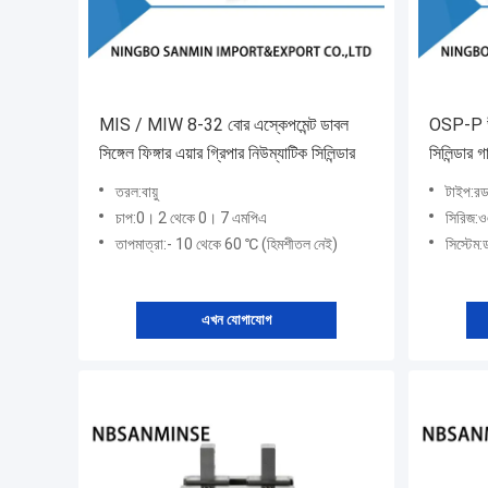
MIS / MIW 8-32 বোর এস্কেপমেন্ট ডাবল
OSP-P উচ্
সিঙ্গেল ফিঙ্গার এয়ার গ্রিপার নিউম্যাটিক সিলিন্ডার
সিলিন্ডার 
শিল্প মেশি
তরল:বায়ু
টাইপ:রড
চাপ:0। 2 থেকে 0। 7 এমপিএ
সিরিজ:ও
তাপমাত্রা:- 10 থেকে 60 ℃ (হিমশীতল নেই)
সিস্টেম:
এখন যোগাযোগ