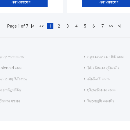
এখন যোগাযোগ
এখন যোগাযোগ
Page 1 of 7
|<
<<
1
2
3
4
5
6
7
>>
>|
ংক্রান্ত পালস ভালভ
বায়ুসংক্রান্ত কোণ সিট ভালভ
 Solenoid ভালভ
ফিল্টার নিয়ন্ত্রক লুব্রিকেটর
ক্রান্ত বায়ু জিনিসপত্র
এইচভিএসি ভালভ
 চাপ ট্রান্সমিটার
হাইড্রোলিক বল ভালভ
অটোমেশন সমাধান
ফ্রিকোয়েন্সি কনভার্টার