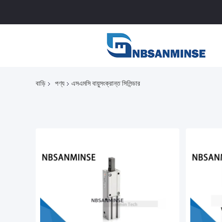
বাড়ি
পণ্য
এসএমসি বায়ুসংক্রান্ত সিলিন্ডার