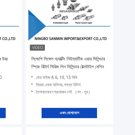
র উচ্চ
সিজেপি সিঙ্গেল অ্যাক্টিং নিউম্যাটিক এয়ার সিলিন্ডার
স্প্রিং রিটার্ন সিরিজ পিন সিলিন্ডার টেক্সটাইল মেশিন
40
বোর সাইজ:4, 6, 10, 15 মিমি
ক্রিয়া:একক অভিনয়, বসন্ত রিটার্ন
তৈলাক্তকরণ:প্রয়োজন নেই （নন - লুব）
এখন যোগাযোগ