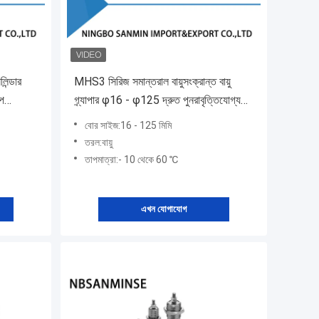
িন্ডার
MHS3 সিরিজ সমান্তরাল বায়ুসংক্রান্ত বায়ু
ইপ
গ্র্যাপার φ16 - φ125 দ্রুত পুনরাবৃত্তিযোগ্যতা
বায়ু সিলিন্ডার
বোর সাইজ:16 - 125 মিমি
তরল:বায়ু
তাপমাত্রা:- 10 থেকে 60 ℃
এখন যোগাযোগ