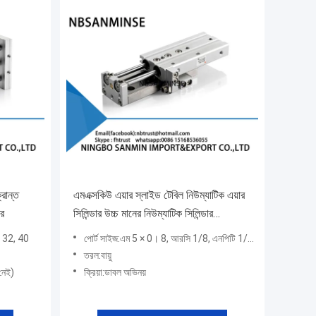
্রান্ত
এমএক্সকিউ এয়ার স্লাইড টেবিল নিউম্যাটিক এয়ার
ের
সিলিন্ডার উচ্চ মানের নিউম্যাটিক সিলিন্ডার
NBSANMINSE
, 32, 40
পোর্ট সাইজ:এম 5 × 0। 8, আরসি 1/8, এনপিটি 1/8, জি 1 /8
তরল:বায়ু
নেই)
ক্রিয়া:ডাবল অভিনয়