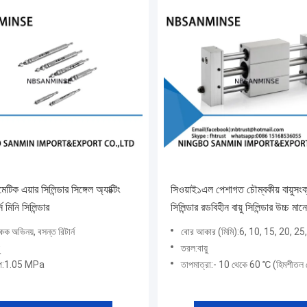
সিওয়াই১এল পেশাগত চৌম্বকীয় বায়ুসংক
র্ন মিনি সিলিন্ডার
সিলিন্ডার রডবিহীন বায়ু সিলিন্ডার উচ্চ মান
একক অভিনয়, বসন্ত রিটার্ন
বোর আকার (মিমি):6, 10, 15, 20, 25
তরল:বায়ু
চাপ:1.05 MPa
তাপমাত্রা:- 10 থেকে 60 ℃ (হিমশীতল 