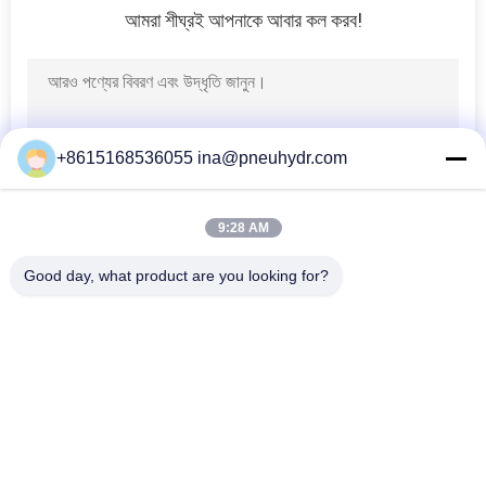
আমরা শীঘ্রই আপনাকে আবার কল করব!
80
এইচভিএসি ভালভ
+8615168536055 ina@pneuhydr.com
9:28 AM
81
Good day, what product are you looking for?
সব
তরল চাপ গেজ
বায়ুসংক্রান্ত Solenoid 
বায়ুসংক্রান্ত পালস ভালভ
ভালভ
বায়ুসংক্রান্ত কোণ সিট ভালভ
বায়ুসংক্রান্ত এয়ার ভাইব্রেটর