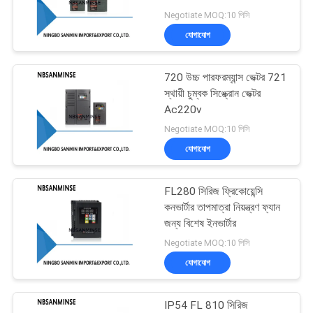
টাইপ
Negotiate MOQ:10 পিসি
গোপনীয়তা
যোগাযোগ
নীতি
38
720 উচ্চ পারফরম্যান্স ভেক্টর 721
ব্রাস Solenoid ভালভ
স্থায়ী চুম্বক সিঙ্ক্রোন ভেক্টর
Ac220v
Negotiate MOQ:10 পিসি
যোগাযোগ
FL280 সিরিজ ফ্রিকোয়েন্সি
84
কনভার্টার তাপমাত্রা নিয়ন্ত্রণ ফ্যান
জন্য বিশেষ ইনভার্টার
ফিল্টার নিয়ন্ত্রক লুব্রিকেটর
Negotiate MOQ:10 পিসি
যোগাযোগ
IP54 FL 810 সিরিজ