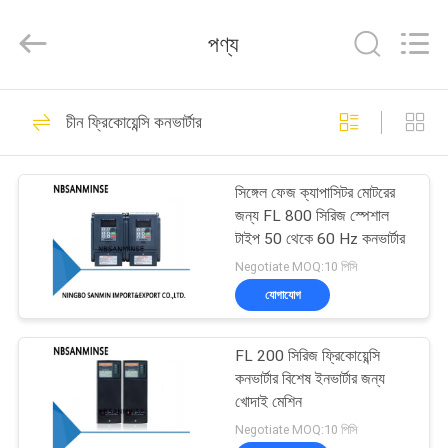
Sanmin
Import
And
পণ্য
Export
Co.,Ltd..
All
Rights
বাড়ি
Reserved.
574
চীন ফ্রিকোয়েন্সি কনভার্টার
বায়ুসংক্রান্ত Solenoid
পণ্য
ভালভ
সিঙ্গেল ফেজ ক্যাপাসিটর মোটরের
জন্য FL 800 সিরিজ স্পেশাল
আমাদের
টাইপ 50 থেকে 60 Hz কনভার্টার
সম্পর্কে
Negotiate MOQ:10 পিসি
যোগাযোগ
62
কারখানা
FL 200 সিরিজ ফ্রিকোয়েন্সি
ভ্রমণ
বায়ুসংক্রান্ত পালস ভালভ
কনভার্টার বিশেষ ইনভার্টার জন্য
খোদাই মেশিন
মান
Negotiate MOQ:10 পিসি