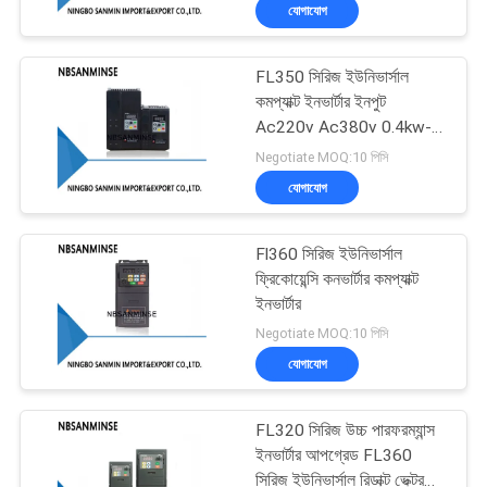
যোগাযোগ
নিয়ন্ত্রণ
FL350 সিরিজ ইউনিভার্সাল
যোগাযোগ
13
কমপ্যাক্ট ইনভার্টার ইনপুট
করুন
Ac220v Ac380v 0.4kw-
বায়ুসংক্রান্ত কোণ সিট
7.5kw
Negotiate MOQ:10 পিসি
ভালভ
যোগাযোগ
খবর
Fl360 সিরিজ ইউনিভার্সাল
উদ্ধৃতির
ফ্রিকোয়েন্সি কনভার্টার কমপ্যাক্ট
জন্য
ইনভার্টার
21
Negotiate MOQ:10 পিসি
আবেদন
বায়ুসংক্রান্ত এয়ার
যোগাযোগ
ভাইব্রেটর
সাইট
FL320 সিরিজ উচ্চ পারফরম্যান্স
ম্যাপ
ইনভার্টার আপগ্রেড FL360
সিরিজ ইউনিভার্সাল রিডাক্ট ভেক্টর