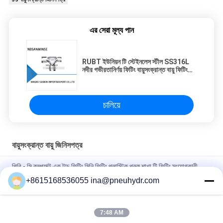
এর সেরা মূল্য পান
RUBT ইউনিয়ন টি স্টেইনলেস স্টীল SS316L
নদীর গভীরতানির্ণয় ফিটিং বায়ুসংক্রান্ত বায়ু ফিটিং
উচ্চ মানের সানমিন
চালিয়ে
বায়ুসংক্রান্ত বায়ু জিনিসপত্র
পিবি - সি কম্প্যাক্ট এক টাচ ফিটিং মিনি ফিটিং প্লাস্টিক পুরুষ শাখা টি ফিটিং সংযোগকারী
সানমিন মধ্যে বায়ুসংক্রান্ত ধাক্কা
+8615168536055 ina@pneuhydr.com
NBSANMINSE সি টাইপ বায়ুসংক্রান্ত এয়ার ফিটিং Muffler থ্রোটল ভালভ
বায়ুসংক্রান্ত ব্রাস সিলিন্ডার
7:48 AM