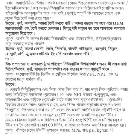
,
ব্রাস, অ্যালুমিনিয়াম
উপাদান প্রক্রিয়াকরণ।
যেমন উচ্চ
চাপ
ভালভ / সোলেনয়েড ভালভ /
ইলেকট্রিকভালভ /
জল ভালভ/
নিউম্যাটিক ভালভ
/
এয়ার সিলিন্ডার
/হাইড্রোলিক ভালভ/
হাইড্রোলিক অ্যাকুমুলেটর
পণ্য এবং তাই।
প্রশ্ন: পণ্যটি কি আমাদের লোগো এবং
ব্র্যান্ড দিয়ে তৈরি করা যেতে পারে?
উত্তর: হ্যাঁ, অবশ্যই, আমরা তৈরি করতে পারি। আমরা বছরের পর বছর ধরে OEM
সরবরাহকারী এবং তৈরি করতে পেশাদার। কিন্তু যদি সম্ভব হয় তবে আপনাকে আমাদের
অনুমোদন দিতে হবে।
প্রশ্ন: আপনি কি আসল বিখ্যাত নিউম্যাটিক এবং হাইড্রোলিক, ইন্সট্রুমেন্ট ব্র্যান্ডের
পণ্য সরবরাহ করতে পারেন?
উত্তর: হ্যাঁ, আমরা ফেস্টো, স্মিসি, সিকেডি, বার্কেট, হাইড্রাক, রেক্স্রোথ, সিমেন্স,
রোসমন্ট, মার্শ, এন্ড্রেস+হাউসার ইত্যাদি সরবরাহ করতে পারি।
প্রশ্ন:
উচ্চ তাপমাত্রা বা অত্যন্ত ঠান্ডা পরিবেশে নিউম্যাটিক উপাদানগুলির জন্য কী লক্ষ্য রাখা
উচিত?
উত্তর: হ্যাঁ, সাধারণত পণ্যগুলির এক বছরের গুণমান গ্যারান্টি থাকে।
প্রশ্ন: সংযোগকারীটি কি ব্রিটিশ বা মেট্রিক সিস্টেমে আছে? PT, NPT, এবং G
থ্রেডের মধ্যে পার্থক্য কী?
উত্তর:
G থ্রেডটি সিলিন্ড্রিক্যাল এবং নিজে থেকে সিল করে না, যার জন্য লিক প্রতিরোধ করার
জন্য অতিরিক্ত গ্যাসকেট প্রয়োজন। PT এবং NPT উভয়ই শঙ্কুযুক্ত, এবং
অভ্যন্তরীণ এবং বাহ্যিক থ্রেডগুলি টাইট করার সময় ক্রমশ টাইট হয়। থ্রেডগুলির
বিকৃতির মাধ্যমে সিলিং অর্জন করা হয়, এবং সিলিং প্রভাব বাড়ানোর জন্য সাধারণত
সিল্যান্ট বা টেপ ব্যবহার করা হয়।
G-থ্রেড হল একটি সিলিন্ড্রিক্যাল স্ট্রেইট পাইপ যা
নন-সিলড সংযোগের জন্য ব্যবহৃত হয়; PT থ্রেড হল একটি শঙ্কুযুক্ত টিউব যা
থ্রেডের নিজস্ব বিকৃতি এবং সিলিংয়ের উপর নির্ভর করে; NPT হল একটি শঙ্কুযুক্ত
টিউব যার টুথ প্রোফাইল কোণ 60 ডিগ্রি, যা প্রধানত উত্তর আমেরিকায় ব্যবহৃত হয়।
প্রশ্ন: কীভাবে চাপের ইউনিট রূপান্তর করবেন: MPa, বার, psi, kg/cm ²?