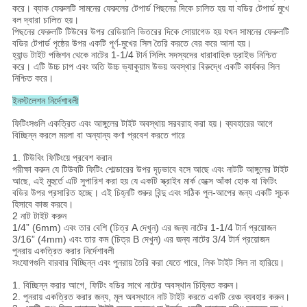
করে। ব্যাক ফেরুলটি সামনের ফেরুলের টেপার্ড পিছনের দিকে চালিত হয় যা বডির টেপার্ড মুখে
বল দ্বারা চালিত হয়।
পিছনের ফেরুলটি টিউবের উপর রেডিয়ালি ভিতরের দিকে সোয়াগেড হয় যখন সামনের ফেরুলটি
বডির টেপার্ড পৃষ্ঠের উপর একটি পূর্ণ-মুখের সিল তৈরি করতে বের করে আনা হয়।
হ্যান্ড টাইট পজিশন থেকে নাটের 1-1/4 টার্ন সিলিং সদস্যদের ধারাবাহিক ড্রাইভ নিশ্চিত
করে। এটি উচ্চ চাপ এবং অতি উচ্চ ভ্যাকুয়াম উভয় অবস্থার বিরুদ্ধে একটি কার্যকর সিল
নিশ্চিত করে।
ইনস্টলেশন নির্দেশাবলী
ফিটিংসগুলি একত্রিত এবং আঙ্গুলের টাইট অবস্থায় সরবরাহ করা হয়। ব্যবহারের আগে
বিচ্ছিন্ন করলে ময়লা বা অন্যান্য কণা প্রবেশ করতে পারে
1. টিউবিং ফিটিংয়ে প্রবেশ করান
পরীক্ষা করুন যে টিউবটি ফিটিং শোল্ডারের উপর দৃঢ়ভাবে বসে আছে এবং নাটটি আঙ্গুলের টাইট
আছে, এই মুহুর্তে এটি সুপারিশ করা হয় যে একটি স্ক্রাইব মার্ক হেক্সে আঁকা হোক যা ফিটিং
বডির উপর প্রসারিত হচ্ছে। এই চিহ্নটি শুরুর বিন্দু এবং সঠিক পুল-আপের জন্য একটি সূচক
হিসাবে কাজ করবে।
2 নাট টাইট করুন
1/4” (6mm) এবং তার বেশি (চিত্র A দেখুন) এর জন্য নাটের 1-1/4 টার্ন প্রয়োজন
3/16” (4mm) এবং তার কম (চিত্র B দেখুন) এর জন্য নাটের 3/4 টার্ন প্রয়োজন
পুনরায় একত্রিত করার নির্দেশাবলী
সংযোগগুলি বারবার বিচ্ছিন্ন এবং পুনরায় তৈরি করা যেতে পারে, লিক টাইট সিল না হারিয়ে।
1.
বিচ্ছিন্ন করার আগে, ফিটিং বডির সাথে নাটের অবস্থান চিহ্নিত করুন।
2. পুনরায় একত্রিত করার জন্য, মূল অবস্থানে নাট টাইট করতে একটি রেঞ্চ ব্যবহার করুন।