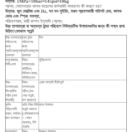
উত্তর: 1MPa=10bar≈145psi≈10kg
প্রশ্ন: সোলেনয়েড ভালভ কয়েলের বার্নআউট সাধারণত কী কারণে হয়?
উত্তর: ভুল ভোল্টেজ এবং Hz, ঘন ঘন সুইচিং, তরল প্রবেশকারী পাইলট হেড, ভালভ
কোর এবং স্প্রিং সমস্যা,
পরিবেশ
গরম, ভারী কম্পন ইত্যাদি।
প্রশ্ন:
উচ্চ তাপমাত্রা বা অত্যন্ত ঠান্ডা পরিবেশে নিউম্যাটিক উপাদানগুলির জন্য কী লক্ষ্য রাখা
উচিত?
ফোকাস পয়েন্ট
উচ্চ তাপমাত্রা
চরম ঠান্ডা
সিল
পরিবেশের
পরিবেশের
জন্য
জন্য
প্রতিরোধমূলক
প্রতিরোধমূলক
ব্যবস্থা
ব্যবস্থা
ফ্লুরোরবার,
নিম্ন-
লুব্রিকেশন
পিটিএফই
তাপমাত্রার
নাইট্রিল,
সিলিকন রাবার,
পলিউরেথেন
উচ্চ-
নিম্ন-
এয়ার সাপ্লাই ট্রিটমেন্ট
তাপমাত্রার
তাপমাত্রার
সিন্থেটিক
গ্রীস (কম
গ্রীস (কম
পোর পয়েন্ট,
উদ্বায়ী)
কম সান্দ্রতা)
কুলিং
অতি-নিম্ন ডিউ
ধাতব উপাদান
শক্তিশালী
পয়েন্ট শুকানো
করুন, কার্যকর
(রেফ্রিজারেশন
জল অপসারণ
+ শোষণ
প্রকার), হিট
ট্রেসিং
সম্প্রসারণ
নিম্ন-
নিয়ন্ত্রণ উপাদান