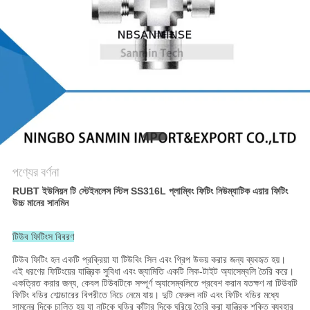
গোপনীয়তা
নীতি
পণ্যের বর্ণনা
RUBT ইউনিয়ন টি স্টেইনলেস স্টিল SS316L প্লাম্বিং ফিটিং নিউম্যাটিক এয়ার ফিটিং
উচ্চ মানের সানমিন
টিউব ফিটিংস বিবরণ
টিউব ফিটিং হল একটি প্রক্রিয়া যা টিউবিং সিল এবং গ্রিপ উভয় করার জন্য ব্যবহৃত হয়।
এই ধরণের ফিটিংয়ের যান্ত্রিক সুবিধা এবং জ্যামিতি একটি লিক-টাইট অ্যাসেম্বলি তৈরি করে।
একত্রিত করার জন্য, কেবল টিউবটিকে সম্পূর্ণ অ্যাসেম্বলিতে প্রবেশ করান যতক্ষণ না টিউবটি
ফিটিং বডির শোল্ডারের বিপরীতে নিচে নেমে যায়। দুটি ফেরুল নাট এবং ফিটিং বডির মধ্যে
সামনের দিকে চালিত হয় যা নাটকে ঘড়ির কাঁটার দিকে ঘুরিয়ে তৈরি করা যান্ত্রিক শক্তি ব্যবহার