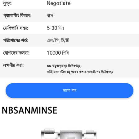
মূল্য:
Negotiate
নিয়ন্ত্রণ
প্যাকেজিং বিবরণ:
বাক্স
যোগাযোগ
ডেলিভারি সময়:
5-30 দিন
করুন
পরিশোধের শর্ত:
এল/সি, টি/টি
যোগানের ক্ষমতা:
10000 পিসি
খবর
লক্ষণীয় করা:
,
ss বায়ুসংক্রান্ত জিনিসপত্র
স্টেইনলেস স্টীল বায়ু পায়ের পাতার মোজাবিশেষ জিনিসপত্র
উদ্ধৃতির
জন্য
ভালো দাম
আবেদন
সাইট
ম্যাপ