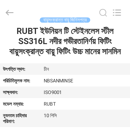
Sanmin
Import
And
Export
Co.,Ltd..
বায়ুসংক্রান্ত বায়ু জিনিসপত্র
All
Rights
RUBT ইউনিয়ন টি স্টেইনলেস স্টীল
বাড়ি
Reserved.
SS316L নদীর গভীরতানির্ণয় ফিটিং
পণ্য
বায়ুসংক্রান্ত বায়ু ফিটিং উচ্চ মানের সানমিন
আমাদের
উৎপত্তি স্থল:
চীন
সম্পর্কে
পরিচিতিমুলক নাম:
NBSANMINSE
সাক্ষ্যদান:
ISO9001
কারখানা
মডেল নম্বার:
RUBT
ভ্রমণ
ন্যূনতম চাহিদার
10 পিসি
পরিমাণ:
মান