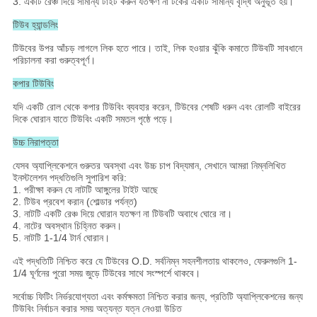
3. একটি রেঞ্চ দিয়ে সামান্য টাইট করুন যতক্ষণ না টর্কের একটি সামান্য বৃদ্ধি অনুভূত হয়।
টিউব হ্যান্ডলিং
টিউবের উপর আঁচড় লাগলে লিক হতে পারে। তাই, লিক হওয়ার ঝুঁকি কমাতে টিউবটি সাবধানে
পরিচালনা করা গুরুত্বপূর্ণ।
কপার টিউবিং
যদি একটি রোল থেকে কপার টিউবিং ব্যবহার করেন, টিউবের শেষটি ধরুন এবং রোলটি বাইরের
দিকে ঘোরান যাতে টিউবিং একটি সমতল পৃষ্ঠে পড়ে।
উচ্চ নিরাপত্তা
যেসব অ্যাপ্লিকেশনে গুরুতর অবস্থা এবং উচ্চ চাপ বিদ্যমান, সেখানে আমরা নিম্নলিখিত
ইনস্টলেশন পদ্ধতিগুলি সুপারিশ করি:
1.
পরীক্ষা করুন যে নাটটি আঙ্গুলের টাইট আছে
2.
টিউব প্রবেশ করান (শোল্ডার পর্যন্ত)
3.
নাটটি একটি রেঞ্চ দিয়ে ঘোরান যতক্ষণ না টিউবটি অবাধে ঘোরে না।
4.
নাটের অবস্থান চিহ্নিত করুন।
5.
নাটটি 1-1/4 টার্ন ঘোরান।
এই পদ্ধতিটি নিশ্চিত করে যে টিউবের O.D. সর্বনিম্ন সহনশীলতায় থাকলেও, ফেরুলগুলি 1-
1/4 ঘূর্ণনের পুরো সময় জুড়ে টিউবের সাথে সংস্পর্শে থাকবে।
সর্বোচ্চ ফিটিং নির্ভরযোগ্যতা এবং কর্মক্ষমতা নিশ্চিত করার জন্য, প্রতিটি অ্যাপ্লিকেশনের জন্য
টিউবিং নির্বাচন করার সময় অত্যন্ত যত্ন নেওয়া উচিত