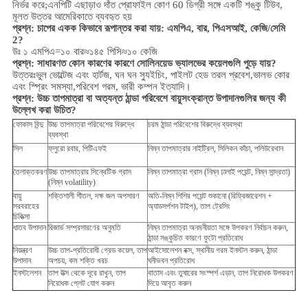
নির্ভর করে;এনপিটি এছাড়াও দাঁত প্রোফাইল কোণ 60 ডিগ্রী সঙ্গে একটি শঙ্কু টিউব,
মূলত উত্তর আমেরিকাতে ব্যবহৃত হয়
প্রশ্ন: চাপের একক কিভাবে রূপান্তর করা যায়: এমপিএ, বার, পিএসআই, কেজি/সেমি
2?
উঃ ১ এমপিএ=১০ বার≈১৪৫ পিসি≈১০ কেজি
প্রশ্ন: সাধারণত কোন কারণের কারণে সোলিনয়েড ভ্যালভের কয়েলগুলি পুড়ে যায়?
উত্তরঃভুল ভোল্টেজ এবং হার্টজ, ঘন ঘন স্যুইচিং, পাইলট হেড তরল প্রবেশ,ভালভ কোর
এবং স্প্রিং সমস্যা,
পরিবেশ
গরম, ভারী কম্পন ইত্যাদি।
প্রশ্ন:
উচ্চ তাপমাত্রা বা অত্যন্ত ঠান্ডা পরিবেশে বায়ুসংক্রান্ত উপাদানগুলির জন্য কী
উল্লেখ করা উচিত?
ফোকাস বিন্দু
উচ্চ তাপমাত্রা পরিবেশের বিরুদ্ধে
চরম ঠান্ডা পরিবেশের বিরুদ্ধে ব্যবস্থা
ব্যবস্থা
সিল
ফ্লুরো রবার, পিটিএফই
নিম্ন তাপমাত্রার নাইট্রিল, সিলিকন কাঁচা, পলিউরেথান
তৈলাক্তকরণ
উচ্চ তাপমাত্রার সিন্থেটিক গ্রাস
নিম্ন তাপমাত্রা গ্রাস (নিম্ন ঢালাই পয়েন্ট, নিম্ন সান্দ্রতা)
(নিম্ন volatility)
বায়ু
শক্তিশালী শীতল, দক্ষ জল অপসারণ
অতি-নিম্ন শিশির পয়েন্ট শুকানো (রিফ্রিজারেশন +
সরবরাহের
অ্যাডসর্পশন টাইপ), তাপ ট্রেসিং
চিকিত্সা
ধাতব উপাদান
রিজার্ভ সম্প্রসারণের অনুমতি
নিম্ন তাপমাত্রা অনমনীয়তা সঙ্গে উপকরণ নির্বাচন করুন,
ঠান্ডা সঙ্কুচিত কারণে ফুটো প্রতিরোধ
নিয়ন্ত্রণ
উচ্চ তাপ-প্রতিরোধী গ্রেড কয়েল, তাপ
আইসোলেশন বক্স, স্থানীয় গরম ইনস্টল করুন, ঠান্ডা
উপাদান
অপচয়, কম শক্তি খরচ
ঘনীভবন প্রতিরোধ
ইনস্টলেশন
তাপ উত্স থেকে দূরে রাখুন, তাপ
বাতাস এবং তুষারের সংস্পর্শ এড়ান, তাপ নিরোধক উপকরণ
নিরোধক প্লেট যোগ করুন
দিয়ে আবৃত করুন