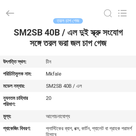
Sanmin
Import
And
Export
Co.,Ltd..
তরল চাপ গেজ
All
Rights
SM2SB 40B / এল দুই স্ক্রু সংযোগ
বাড়ি
Reserved.
সঙ্গে তরল ভরা জল চাপ গেজ
পণ্য
উৎপত্তি স্থল:
চীন
আমাদের
পরিচিতিমুলক নাম:
Mkfale
সম্পর্কে
মডেল নম্বার:
SM2SB 40B / এল
ন্যূনতম চাহিদার
20
কারখানা
পরিমাণ:
ভ্রমণ
মূল্য:
আলোচনাযোগ্য
প্যাকেজিং বিবরণ:
প্লাস্টিকের ব্যাগ, বক্স, কার্টন, প্যালেট বা গ্রাহক পরামর্শ
মান
হিসাবে