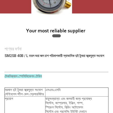
গোপনীয়তা
নীতি
পণ্যের বর্ণনা
SM2SB 40B / L তরল ভরা জল চাপ পরিমাপকারী স্বাভাবিক দুই টুকরা স্ক্রুযুক্ত সংযোগ
টেকনিক্যাল স্পেসিফিকেশন টেবিল
নরমাল দুই টুকরা স্ক্রুযুক্ত সংযোগ
এসএম২এসবি
স্টেইনলেস স্টীল কেস প্রেসারমিটার
প্রয়োগ
বায়ুসংক্রান্ত এবং জলবাহী জন্য প্রযোজ্য
সিস্টেম, কম্প্রেসার, ইঞ্জিন, পাম্প,
স্প্রিংল সিস্টেম, বিল্ডিং অটোমেশন
সিস্টেম এবং প্রসেসিং ইউনিট যেখানে