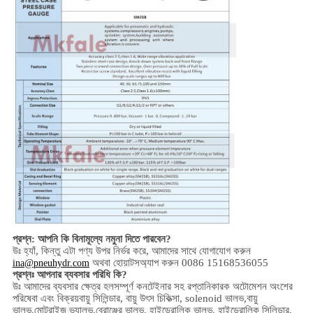
প্রশ্ন: আপনি কি বিনামূল্যে নমুনা দিতে পারবেন?
উঃ হ্যাঁ,
কিন্তু এটা পণ্য উপর নির্ভর করে,
আমাদের সাথে যোগাযোগ করুন
অথবা হোয়াটসঅ্যাপ করুন 0086 15168536055
ina@pneuhydr.com
প্রশ্নঃ আপনার ব্যবসার পরিধি কি?
উঃ আমাদের ব্যবসার ক্ষেত্র হল
সম্পূর্ণ কনটেইনার সহ রপ্তানিকারক অটোমেশন অংশের
পরিষেবা এবং বিক্রয়
বায়ু সিলিন্ডার, বায়ু উৎস চিকিত্সা, solenoid ভালভ,
বায়ু
ভালভ,
মোটরাইজ ভ্যালভ,
ব্রোঞ্জের ভালভ, হাইড্রোলিক ভালভ, হাইড্রোলিক সিলিন্ডার,