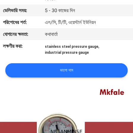
নিয়ন্ত্রণ
ডেলিভারি সময়:
5 - 30 কাজের দিন
পরিশোধের শর্ত:
এল/সি, টি/টি, ওয়েস্টার্ন ইউনিয়ন
যোগাযোগ
যোগানের ক্ষমতা:
কথাবার্তা
করুন
লক্ষণীয় করা:
,
stainless steel pressure gauge
industrial pressure gauge
খবর
ভালো দাম
উদ্ধৃতির
জন্য
আবেদন
সাইট
ম্যাপ