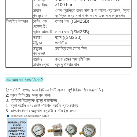
>100 bar
চাপের সীমা
ডায়াল
একক ব্যাপ্তির জন্য সাদা উপর কালো গ্রেডেশন, দ্বৈত
গ্র্যাজুয়েশন
ব্যাপ্তির জন্য সাদা উপর কালো এবং লাল গ্রেডেশন
ডিজাইন উপাদান
কেসিং এবং
তামার খাদ ((SM2SB)
বেজেল রিং
সেন্সিং এলিমেন্ট
তামার খাদ ((SM2SB)
সংযোগ
ব্রাস ((SM2SB)
উইন্ডো
প্লাস্টিক
উইন্ডো
ইন্ডাস্ট্রিয়াল রাবার সিল
গ্যাসলেট
পয়েন্টার
কালো রঙের অ্যালুমিনিয়াম
ডায়াল প্লেট
অ্যালুমিনিয়াম খাদ
কেন আমাদের বেছে নিলেন?
1: প্রতিটি পণ্যের জন্য বিভিন্ন শৈলী এবং সম্পূর্ণ সিরিজ শিল্প যন্ত্রপাতি।
2: দ্রুত শিপিংয়ের জন্য বড় স্টক.
3: প্রতিযোগিতামূলক মূল্যে উচ্চমানের ।
4: নমুনা অর্ডার এবং ছোট পরিমাণে অর্ডার গ্রহণযোগ্য ।
5: আপনার বিশেষ অনুরোধ অনুযায়ী কাস্টমাইজ করুন.