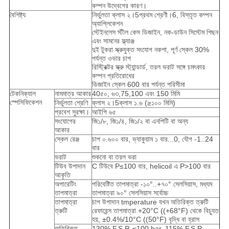
কম্পন উদ্বেগের কারণ।
বৈশিষ্ট্য
নির্ভুলতা ক্লাস ২।5প্রথম শ্রেণী।6, বিস্তৃত কম্পন
অ্যাপ্লিকেশন
স্টেইনলেস স্টীল কেস ডিজাইন, নক-ডাউন সিস্টেম পিছন
এবং সামনের ফ্ল্যাঞ্জ
দুই টুকরা স্ক্রুযুক্ত সংযোগ নকশা, পূর্ণ স্কেল 30%
পর্যন্ত ওভার চাপ
রিস্ট্রিক্টর স্ক্রু স্ট্যান্ডার্ড, তরল ভরাট সঙ্গে চমৎকার
কম্পন প্রতিরোধের
ডিজাইন স্কেল 600 বার পর্যন্ত পরিসীমা
টেকনিক্যাল
নামমাত্র আকার
40৫০, ৬৩,75,100 এবং 150 মিমি
স্পেসিফিকেশন
নির্ভুলতা শ্রেণি
ক্লাস ২।5ক্লাস ১.৬ (≥১০০ মিমি)
প্রবেশ সুরক্ষা।
আইপি ৬৫
সংযোগের
জি১/৮, জি১/৪, জি১/২ বা এনপিটি বা অন্য
আকার
স্কেল রেঞ্জ
চাপ ০.৬০০ বার, ভ্যাকুয়াম ১ বার...0, যৌগ -1..24
বার
ভরাট
শুকনো বা তরল ভরা
টিউব উপাদান
C টিউবে P≤100 বার, helicoil এ P>100 বার
আকৃতি
অপারেটিং
পরিবেষ্টিত তাপমাত্রা -১০°..+৭০° সেলসিয়াস, মধ্যম
তাপমাত্রা
তাপমাত্রা ৯০° সেলসিয়াস সর্বোচ্চ
তাপমাত্রা
চাপ উপাদান tmperature যখন অতিরিক্ত ত্রুটি
ত্রুটি
রেফারেন্স তাপমাত্রা +20°C ((+68°F) থেকে বিচ্যুত
হয়, ±0.4%/10°C ((50°F) বৃদ্ধি বা হ্রাস
অতিরিক্ত
130% F.S.P. ≤100 bar, 115% F.S.P.