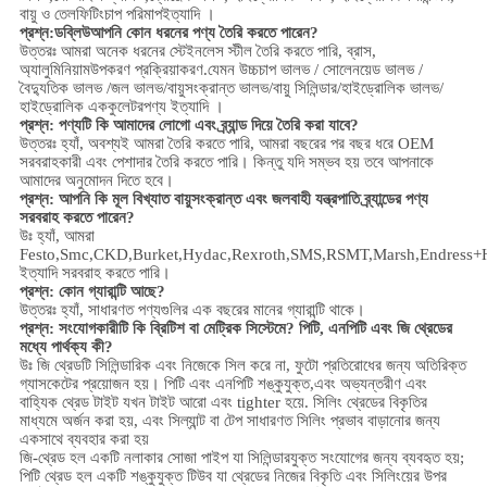
বায়ু ও তেল
ফিটিং
চাপ পরিমাপ
ইত্যাদি ।
প্রশ্ন:
ডব্লিউ
আপনি কোন ধরনের পণ্য তৈরি করতে পারেন?
উত্তরঃ আমরা অনেক ধরনের স্টেইনলেস স্টীল তৈরি করতে পারি
,
ব্রাস,
অ্যালুমিনিয়াম
উপকরণ প্রক্রিয়াকরণ.
যেমন উচ্চ
চাপ
ভালভ / সোলেনয়েড ভালভ /
বৈদ্যুতিক ভালভ /
জল ভালভ/
বায়ুসংক্রান্ত ভালভ
/
বায়ু সিলিন্ডার
/হাইড্রোলিক ভালভ/
হাইড্রোলিক এককুলেটর
পণ্য ইত্যাদি ।
প্রশ্ন: পণ্যটি কি আমাদের লোগো এবং ব্র্যান্ড দিয়ে তৈরি করা যাবে?
উত্তরঃ হ্যাঁ, অবশ্যই আমরা তৈরি করতে পারি, আমরা বছরের পর বছর ধরে OEM
সরবরাহকারী এবং পেশাদার তৈরি করতে পারি। কিন্তু যদি সম্ভব হয় তবে আপনাকে
আমাদের অনুমোদন দিতে হবে।
প্রশ্ন: আপনি কি মূল বিখ্যাত বায়ুসংক্রান্ত এবং জলবাহী যন্ত্রপাতি ব্র্যান্ডের পণ্য
সরবরাহ করতে পারেন?
উঃ হ্যাঁ, আমরা
Festo,Smc,CKD,Burket,Hydac,Rexroth,SMS,RSMT,Marsh,Endress+
ইত্যাদি সরবরাহ করতে পারি।
প্রশ্ন:
কোন গ্যারান্টি আছে?
উত্তরঃ হ্যাঁ, সাধারণত পণ্যগুলির এক বছরের মানের গ্যারান্টি থাকে।
প্রশ্ন: সংযোগকারীটি কি ব্রিটিশ বা মেট্রিক সিস্টেমে? পিটি, এনপিটি এবং জি থ্রেডের
মধ্যে পার্থক্য কী?
উঃ
জি থ্রেডটি সিলিন্ডারিক এবং নিজেকে সিল করে না, ফুটো প্রতিরোধের জন্য অতিরিক্ত
গ্যাসকেটের প্রয়োজন হয়। পিটি এবং এনপিটি শঙ্কুযুক্ত,এবং অভ্যন্তরীণ এবং
বাহ্যিক থ্রেড টাইট যখন টাইট আরো এবং tighter হয়ে. সিলিং থ্রেডের বিকৃতির
মাধ্যমে অর্জন করা হয়, এবং সিল্যান্ট বা টেপ সাধারণত সিলিং প্রভাব বাড়ানোর জন্য
একসাথে ব্যবহার করা হয়
জি-থ্রেড হল একটি নলাকার সোজা পাইপ যা সিলিন্ডারযুক্ত সংযোগের জন্য ব্যবহৃত হয়;
পিটি থ্রেড হল একটি শঙ্কুযুক্ত টিউব যা থ্রেডের নিজের বিকৃতি এবং সিলিংয়ের উপর