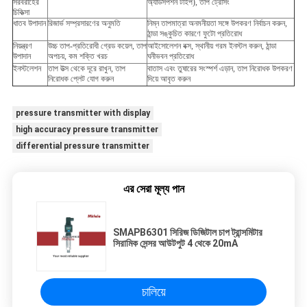
সরবরাহের
অ্যাডসর্পশন টাইপ), তাপ ট্রেসিং
চিকিত্সা
ধাতব উপাদান
রিজার্ভ সম্প্রসারণের অনুমতি
নিম্ন তাপমাত্রা অনমনীয়তা সঙ্গে উপকরণ নির্বাচন করুন,
ঠান্ডা সঙ্কুচিত কারণে ফুটো প্রতিরোধ
নিয়ন্ত্রণ
উচ্চ তাপ-প্রতিরোধী গ্রেড কয়েল, তাপ
আইসোলেশন বক্স, স্থানীয় গরম ইনস্টল করুন, ঠান্ডা
উপাদান
অপচয়, কম শক্তি খরচ
ঘনীভবন প্রতিরোধ
ইনস্টলেশন
তাপ উত্স থেকে দূরে রাখুন, তাপ
বাতাস এবং তুষারের সংস্পর্শ এড়ান, তাপ নিরোধক উপকরণ
নিরোধক প্লেট যোগ করুন
দিয়ে আবৃত করুন
pressure transmitter with display
high accuracy pressure transmitter
differential pressure transmitter
এর সেরা মূল্য পান
SMAPB6301 সিরিজ ডিজিটাল চাপ ট্রান্সমিটার
সিরামিক সেন্সর আউটপুট 4 থেকে 20mA
চালিয়ে