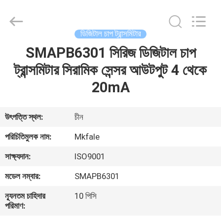
Sanmin
Import
And
Export
Co.,Ltd..
ডিজিটাল চাপ ট্রান্সমিটার
All
Rights
SMAPB6301 সিরিজ ডিজিটাল চাপ
বাড়ি
Reserved.
ট্রান্সমিটার সিরামিক সেন্সর আউটপুট 4 থেকে
পণ্য
20mA
আমাদের
উৎপত্তি স্থল:
চীন
সম্পর্কে
পরিচিতিমুলক নাম:
Mkfale
সাক্ষ্যদান:
ISO9001
কারখানা
মডেল নম্বার:
SMAPB6301
ভ্রমণ
ন্যূনতম চাহিদার
10 পিসি
পরিমাণ:
মান