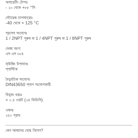
অপারেটিং টেম্পঃ
- ২০ থেকে +৮৫ °সি
স্টোরেজ তাপমাত্রাঃ
-40 থেকে + 125 °C
প্রসেস সংযোগঃ
1 / 2NPT পুরুষ বা 1 / 4NPT পুরুষ বা 1 / 8NPT পুরুষ
ভেজা অংশ:
এস এস ৩০৪
হাউজিং উপাদানঃ
প্লাস্টিক
বৈদ্যুতিক সংযোগঃ
DIN43650 প্লাগ সংযোগকারী
বিদ্যুৎ খরচঃ
< ০.৫ ওয়াট (২৪ ভিডিসি)
ওজনঃ
২৫০ গ্রাম
কেন আমাদের বেছে নিলেন?