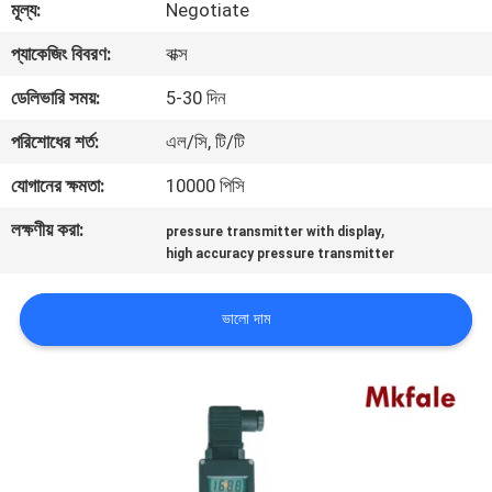
মূল্য:
Negotiate
নিয়ন্ত্রণ
প্যাকেজিং বিবরণ:
বাক্স
যোগাযোগ
ডেলিভারি সময়:
5-30 দিন
করুন
পরিশোধের শর্ত:
এল/সি, টি/টি
যোগানের ক্ষমতা:
10000 পিসি
খবর
লক্ষণীয় করা:
,
pressure transmitter with display
high accuracy pressure transmitter
উদ্ধৃতির
জন্য
ভালো দাম
আবেদন
সাইট
ম্যাপ