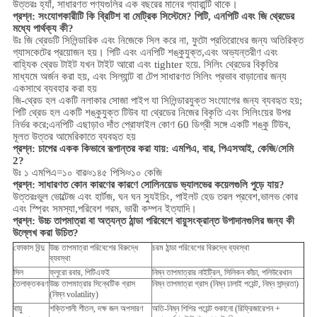
উত্তরঃ হ্যাঁ, সাধারণত পণ্যগুলির এক বছরের মানের গ্যারান্টি থাকে।
প্রশ্ন: সংযোগকারীটি কি ব্রিটিশ বা মেট্রিক সিস্টেমে? পিটি, এনপিটি এবং জি থ্রেডের
মধ্যে পার্থক্য কী?
উঃ
জি থ্রেডটি সিলিন্ডারিক এবং নিজেকে সিল করে না, ফুটো প্রতিরোধের জন্য অতিরিক্ত
গ্যাসকেটের প্রয়োজন হয়। পিটি এবং এনপিটি শঙ্কুযুক্ত,এবং অভ্যন্তরীণ এবং
বাহ্যিক থ্রেড টাইট যখন টাইট আরো এবং tighter হয়ে. সিলিং থ্রেডের বিকৃতির
মাধ্যমে অর্জন করা হয়, এবং সিল্যান্ট বা টেপ সাধারণত সিলিং প্রভাব বাড়ানোর জন্য
একসাথে ব্যবহার করা হয়
জি-থ্রেড হল একটি নলাকার সোজা পাইপ যা সিলিন্ডারযুক্ত সংযোগের জন্য ব্যবহৃত হয়;
পিটি থ্রেড হল একটি শঙ্কুযুক্ত টিউব যা থ্রেডের নিজের বিকৃতি এবং সিলিংয়ের উপর
নির্ভর করে;এনপিটি এছাড়াও দাঁত প্রোফাইল কোণ 60 ডিগ্রী সঙ্গে একটি শঙ্কু টিউব,
মূলত উত্তর আমেরিকাতে ব্যবহৃত হয়
প্রশ্ন: চাপের একক কিভাবে রূপান্তর করা যায়: এমপিএ, বার, পিএসআই, কেজি/সেমি
2?
উঃ ১ এমপিএ=১০ বার≈১৪৫ পিসি≈১০ কেজি
প্রশ্ন: সাধারণত কোন কারণের কারণে সোলিনয়েড ভ্যালভের কয়েলগুলি পুড়ে যায়?
উত্তরঃভুল ভোল্টেজ এবং হার্টজ, ঘন ঘন স্যুইচিং, পাইলট হেড তরল প্রবেশ,ভালভ কোর
এবং স্প্রিং সমস্যা,
পরিবেশ
গরম, ভারী কম্পন ইত্যাদি।
প্রশ্ন:
উচ্চ তাপমাত্রা বা অত্যন্ত ঠান্ডা পরিবেশে বায়ুসংক্রান্ত উপাদানগুলির জন্য কী
উল্লেখ করা উচিত?
ফোকাস বিন্দু
উচ্চ তাপমাত্রা পরিবেশের বিরুদ্ধে
চরম ঠান্ডা পরিবেশের বিরুদ্ধে ব্যবস্থা
ব্যবস্থা
সিল
ফ্লুরো রবার, পিটিএফই
নিম্ন তাপমাত্রার নাইট্রিল, সিলিকন কাঁচা, পলিউরেথান
তৈলাক্তকরণ
উচ্চ তাপমাত্রার সিন্থেটিক গ্রাস
নিম্ন তাপমাত্রা গ্রাস (নিম্ন ঢালাই পয়েন্ট, নিম্ন সান্দ্রতা)
(নিম্ন volatility)
বায়ু
শক্তিশালী শীতল, দক্ষ জল অপসারণ
অতি-নিম্ন শিশির পয়েন্ট শুকানো (রিফ্রিজারেশন +