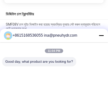
ডিজিটাল চাপ ট্রান্সমিটার
SMF08V চাপ সুইচ ডিজাইন করা হয়েছে স্বয়ংক্রিয় পুনরায় সেট করুন ভ্যাকুয়াম পরিবেশে
ছোট ভ্যাকুয়াম অংশ
+8615168536055 ina@pneuhydr.com
SMF08A 1/8 1/4 উচ্চ বর্তমান চাপ সুইচ স্থায়ী সেট পয়েন্ট স্বয়ংক্রিয় পুনরায় সেট বায়ু
জল চাপ সুইচ NBSANMINSE
11:04 PM
SMF 19 প্রেসার সুইচ ১/৪ জি এনপিটি টি এয়ার কমপ্রেসর পাম্পের জন্য নির্ভরযোগ্য
কন্ট্রোল সুইচ NBSANMINSE
Good day, what product are you looking for?
সব
বায়ুসংক্রান্ত Solenoid 
বায়ুসংক্রান্ত পালস ভালভ
ভালভ
বায়ুসংক্রান্ত কোণ সিট ভালভ
বায়ুসংক্রান্ত এয়ার ভাইব্রেটর