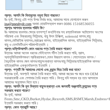
প্রশ্ন: আপনি কি বিনামূল্যে নমুনা দিতে পারবেন?
উঃ হ্যাঁ,
কিন্তু এটা পণ্য উপর নির্ভর করে,
আমাদের সাথে যোগাযোগ করুন
অথবা হোয়াটসঅ্যাপ করুন 0086 15168536055
ina@pneuhydr.com
প্রশ্নঃ আপনার ব্যবসার পরিধি কি?
উঃ আমাদের ব্যবসার ক্ষেত্র হল
সম্পূর্ণ কনটেইনার সহ রপ্তানিকারক অটোমেশন অংশের
পরিষেবা এবং বিক্রয়
বায়ু সিলিন্ডার, বায়ু উৎস চিকিত্সা, solenoid ভালভ,
বায়ু
ভালভ,
মোটরাইজ ভ্যালভ,
ব্রোঞ্জের ভালভ, হাইড্রোলিক ভালভ, হাইড্রোলিক সিলিন্ডার,
বায়ু ও তেল
ফিটিং
চাপ পরিমাপ
ইত্যাদি ।
প্রশ্ন:
ডব্লিউ
আপনি কোন ধরনের পণ্য তৈরি করতে পারেন?
উত্তরঃ আমরা অনেক ধরনের স্টেইনলেস স্টীল তৈরি করতে পারি
,
ব্রাস,
অ্যালুমিনিয়াম
উপকরণ প্রক্রিয়াকরণ.
যেমন উচ্চ
চাপ
ভালভ / সোলেনয়েড ভালভ /
বৈদ্যুতিক ভালভ /
জল ভালভ/
বায়ুসংক্রান্ত ভালভ
/
বায়ু সিলিন্ডার
/হাইড্রোলিক ভালভ/
হাইড্রোলিক এককুলেটর
পণ্য ইত্যাদি ।
প্রশ্ন: পণ্যটি কি আমাদের লোগো এবং ব্র্যান্ড দিয়ে তৈরি করা যাবে?
উত্তরঃ হ্যাঁ, অবশ্যই আমরা তৈরি করতে পারি, আমরা বছরের পর বছর ধরে OEM
সরবরাহকারী এবং পেশাদার তৈরি করতে পারি। কিন্তু যদি সম্ভব হয় তবে আপনাকে
আমাদের অনুমোদন দিতে হবে।
প্রশ্ন: আপনি কি মূল বিখ্যাত বায়ুসংক্রান্ত এবং জলবাহী যন্ত্রপাতি ব্র্যান্ডের পণ্য
সরবরাহ করতে পারেন?
উঃ হ্যাঁ, আমরা
Festo,Smc,CKD,Burket,Hydac,Rexroth,SMS,RSMT,Marsh,Endress+
ইত্যাদি সরবরাহ করতে পারি।
প্রশ্ন:
কোন গ্যারান্টি আছে?