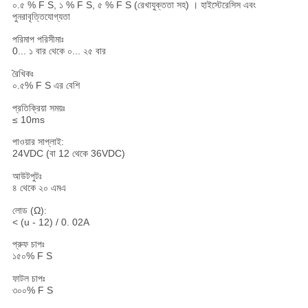
০.৫ % F S, ১ % F S, ৫ % F S (রেখাযুক্ততা সহ) । হাইস্টেরেসিস এবং
পুনরাবৃত্তিযোগ্যতা
পরিমাপ পরিসীমাঃ
0... ১ বার থেকে ০... ২৫ বার
রৈখিকঃ
০.৫% F S এর বেশি
প্রতিক্রিয়া সময়ঃ
≤ 10ms
পাওয়ার সাপ্লাই:
24VDC (বা 12 থেকে 36VDC)
আউটপুটঃ
৪ থেকে ২০ এমএ
লোড (Ω):
< (u - 12) / 0. 02A
প্রুফ চাপঃ
১৫০% F S
ফাটল চাপঃ
৩০০% F S