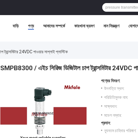
বাড়ি
পণ্য
আমাদের সম্পর্কে
কারখানা ভ্রমণ
মান নিয়ন্ত্রণ
যোগায
্রান্সমিটার 24VDC পাওয়ার সাপ্লাই প্লাস্টিক
SMPB8300 / এইচ সিরিজ ডিজিটাল চাপ ট্রান্সমিটার 24VDC পাওয়
পণ্যের বিবরণ:
উৎপত্তি স্থল:
পরিচিতিমুলক নাম:
সাক্ষ্যদান:
মডেল নম্বার:
প্রদান:
ন্যূনতম চাহিদার পরিমাণ: