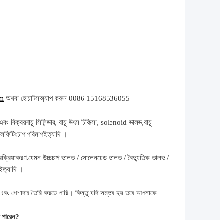
অথবা হোয়াটসঅ্যাপ করুন 0086 15168536055
om
বং বিক্রয়
বায়ু সিলিন্ডার, বায়ু উৎস চিকিত্সা, solenoid ভালভ,
বায়ু
েল
ফিটিং
চাপ পরিমাপ
ইত্যাদি ।
ক্রিয়াকরণ.
যেমন উচ্চ
চাপ
ভালভ / সোলেনয়েড ভালভ / বৈদ্যুতিক ভালভ /
ইত্যাদি ।
বং পেশাদার তৈরি করতে পারি। কিন্তু যদি সম্ভব হয় তবে আপনাকে
তে পারেন?