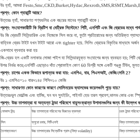
উঃ হ্যাঁ, আমরা Festo,Smc,CKD,Burket,Hydac,Rexroth,SMS,RSMT,Marsh,End
প্রশ্ন:
কোন গ্যারান্টি আছে?
উত্তরঃ হ্যাঁ, সাধারণত পণ্যগুলির এক বছরের মানের গ্যারান্টি থাকে।
প্রশ্ন: সংযোগকারীটি কি ব্রিটিশ বা মেট্রিক সিস্টেমে? পিটি, এনপিটি এবং জি থ্রেডের মধ্যে পার
উঃ
জি থ্রেডটি সিলিন্ডারিক এবং নিজেকে সিল করে না, ফুটো প্রতিরোধের জন্য অতিরিক্ত গ্যাস
বাহ্যিক থ্রেড টাইট যখন টাইট আরো এবং tighter হয়ে. সিলিং থ্রেডের বিকৃতির মাধ্যমে অর্জন ক
একসাথে ব্যবহার করা হয়
জি-থ্রেড হল একটি নলাকার সোজা পাইপ যা সিলিন্ডারযুক্ত সংযোগের জন্য ব্যবহৃত হয়; পিটি থ্
উপর নির্ভর করে;এনপিটি এছাড়াও দাঁত প্রোফাইল কোণ 60 ডিগ্রী সঙ্গে একটি শঙ্কু টিউব, মূল
প্রশ্ন: চাপের একক কিভাবে রূপান্তর করা যায়: এমপিএ, বার, পিএসআই, কেজি/সেমি 2?
উঃ ১ এমপিএ=১০ বার≈১৪৫ পিসি≈১০ কেজি
প্রশ্ন: সাধারণত কোন কারণের কারণে সোলিনয়েড ভ্যালভের কয়েলগুলি পুড়ে যায়?
উত্তরঃভুল ভোল্টেজ এবং হার্টজ, ঘন ঘন স্যুইচিং, পাইলট হেড তরল প্রবেশ,ভালভ কোর এবং স্প্র
প্রশ্ন:
উচ্চ তাপমাত্রা বা অত্যন্ত ঠান্ডা পরিবেশে বায়ুসংক্রান্ত উপাদানগুলির জন্য কী উল্লেখ
ফোকাস বিন্দু
উচ্চ তাপমাত্রা পরিবেশের বিরুদ্ধে ব্যবস্থা
চরম ঠান্ডা পরিবেশ
সিল
ফ্লুরো রবার, পিটিএফই
নিম্ন তাপমাত্রার
তৈলাক্তকরণ
উচ্চ তাপমাত্রার সিন্থেটিক গ্রাস (নিম্ন volatility)
নিম্ন তাপমাত্রা গ্র