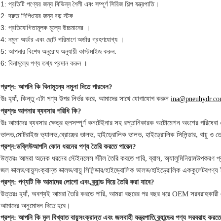
1: প্রতিটি পণ্যের জন্য বিভিন্ন শৈলী এবং সম্পূর্ণ সিরিজ শিল্প যন্ত্রপাতি।
2: দ্রুত শিপিংয়ের জন্য বড় স্টক.
3: প্রতিযোগিতামূলক মূল্যে উচ্চমানের ।
4: নমুনা অর্ডার এবং ছোট পরিমাণে অর্ডার গ্রহণযোগ্য ।
5: আপনার বিশেষ অনুরোধ অনুযায়ী কাস্টমাইজ করুন.
6: বিনামূল্যে পণ্য তথ্য প্রদান করুন ।
প্রশ্ন: আপনি কি বিনামূল্যে নমুনা দিতে পারবেন?
উঃ হ্যাঁ,
কিন্তু এটা পণ্য উপর নির্ভর করে,
আমাদের সাথে যোগাযোগ করুন
ina@pneuhydr.c
প্রশ্নঃ আপনার ব্যবসার পরিধি কি?
উঃ আমাদের ব্যবসার ক্ষেত্র হল
সম্পূর্ণ কনটেইনার সহ রপ্তানিকারক অটোমেশন অংশের পরিষেবা এ
ভালভ,
মোটরাইজ ভ্যালভ,
ব্রোঞ্জের ভালভ, হাইড্রোলিক ভালভ, হাইড্রোলিক সিলিন্ডার,
বায়ু ও ত
প্রশ্ন:
ডব্লিউ
আপনি কোন ধরনের পণ্য তৈরি করতে পারেন?
উত্তরঃ আমরা অনেক ধরনের স্টেইনলেস স্টীল তৈরি করতে পারি
,
ব্রাস, অ্যালুমিনিয়াম
উপকরণ প্র
জল ভালভ/
বায়ুসংক্রান্ত ভালভ
/
বায়ু সিলিন্ডার
/হাইড্রোলিক ভালভ/হাইড্রোলিক এককুলেটর
পণ্য 
প্রশ্ন: পণ্যটি কি আমাদের লোগো এবং ব্র্যান্ড দিয়ে তৈরি করা যাবে?
উত্তরঃ হ্যাঁ, অবশ্যই আমরা তৈরি করতে পারি, আমরা বছরের পর বছর ধরে OEM সরবরাহকারী এ
আমাদের অনুমোদন দিতে হবে।
প্রশ্ন: আপনি কি মূল বিখ্যাত বায়ুসংক্রান্ত এবং জলবাহী যন্ত্রপাতি ব্র্যান্ডের পণ্য সরবরাহ কর