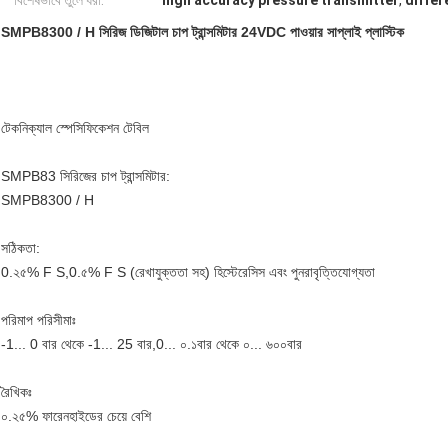
বিশেষভাবে তুলে ধরা:
high accuracy pressure transmitter
,
differ
SMPB8300 / H সিরিজ ডিজিটাল চাপ ট্রান্সমিটার 24VDC পাওয়ার সাপ্লাই প্লাস্টিক
টেকনিক্যাল স্পেসিফিকেশন টেবিল
SMPB83 সিরিজের চাপ ট্রান্সমিটার:
SMPB8300 / H
সঠিকতা:
0.২৫% F S,0.৫% F S (রেখাযুক্ততা সহ) হিস্টেরেসিস এবং পুনরাবৃত্তিযোগ্যতা
পরিমাপ পরিসীমাঃ
-1... 0 বার থেকে -1... 25 বার,0... ০.১বার থেকে ০... ৬০০বার
রৈখিকঃ
০.২৫% ফারেনহাইডের চেয়ে বেশি