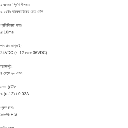
১ বছরের স্থিতিশীলতাঃ
০.২৫% ফারেনহাইডের চেয়ে বেশি
প্রতিক্রিয়া সময়ঃ
≤ 10ms
পাওয়ার সাপ্লাই:
24VDC (বা 12 থেকে 36VDC)
আউটপুটঃ
৪ থেকে ২০ এমএ
লোড ((Ω):
< (u-12) / 0.02A
প্রুফ চাপঃ
১৫০% F S