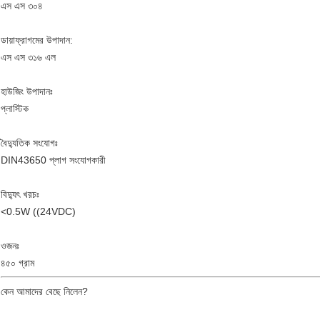
এস এস ৩০৪
ডায়াফ্রাগমের উপাদান:
এস এস ৩১৬ এল
হাউজিং উপাদানঃ
প্লাস্টিক
বৈদ্যুতিক সংযোগঃ
DIN43650 প্লাগ সংযোগকারী
বিদ্যুৎ খরচঃ
<0.5W ((24VDC)
ওজনঃ
৪৫০ গ্রাম
কেন আমাদের বেছে নিলেন?