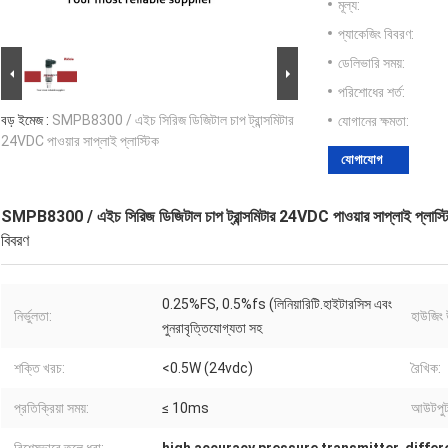
মূল্য:
প্যাকেজিং বিবরণ:
ডেলিভারি সময়:
পরিশোধের শর্ত:
বড় ইমেজ :
SMPB8300 / এইচ সিরিজ ডিজিটাল চাপ ট্রান্সমিটার
যোগানের ক্ষমতা:
24VDC পাওয়ার সাপ্লাই প্লাস্টিক
যোগাযোগ
SMPB8300 / এইচ সিরিজ ডিজিটাল চাপ ট্রান্সমিটার 24VDC পাওয়ার সাপ্লাই প্লাস্ট
বিবরণ
0.25%FS, 0.5%fs (লিনিয়ারিটি.হাইটারসিস এবং
নির্ভুলতা:
হাউজিং 
পুনরাবৃত্তিযোগ্যতা সহ
শক্তি খরচ:
<0.5W (24vdc)
রৈখিক:
প্রতিক্রিয়া সময়:
≤ 10ms
আউটপুট