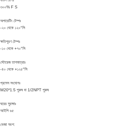
ফাটল চাপঃ
৩০০% F S
অপারেটিং টেম্পঃ
-২০ থেকে ১২০°সি
ক্ষতিপূরণ টেম্পঃ
-১০ থেকে +৭০°সি
স্টোরেজ তাপমাত্রাঃ
-৪০ থেকে +১২৫°সি
প্রসেস সংযোগঃ
M20*1.5 পুরুষ বা 1/2NPT পুরুষ
ঘরের সুরক্ষাঃ
আইপি ৬৫
ভেজা অংশ: