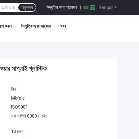
উদ্ধৃতির জন্য আবেদন
|
Bengali
অনুসন্ধান
োগ করুন
উদ্ধৃতির জন্য আবেদন
খবর
ার সাপ্লাই প্লাস্টিক
চীন
Mkfale
ISO9001
এসএমপিবি 8300 / এইচ
10 পিসি