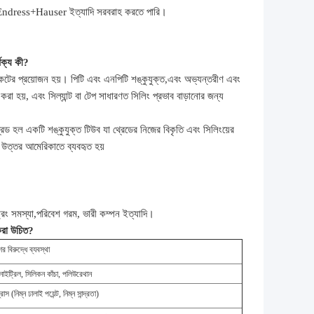
ress+Hauser ইত্যাদি সরবরাহ করতে পারি।
্থক্য কী?
কেটের প্রয়োজন হয়। পিটি এবং এনপিটি শঙ্কুযুক্ত,এবং অভ্যন্তরীণ এবং
রা হয়, এবং সিল্যান্ট বা টেপ সাধারণত সিলিং প্রভাব বাড়ানোর জন্য
রেড হল একটি শঙ্কুযুক্ত টিউব যা থ্রেডের নিজের বিকৃতি এবং সিলিংয়ের
ত উত্তর আমেরিকাতে ব্যবহৃত হয়
িং সমস্যা,
পরিবেশ
গরম, ভারী কম্পন ইত্যাদি।
 করা উচিত?
ের বিরুদ্ধে ব্যবস্থা
 নাইট্রিল, সিলিকন কাঁচা, পলিউরেথান
াস (নিম্ন ঢালাই পয়েন্ট, নিম্ন সান্দ্রতা)