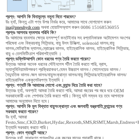
প্রশ্ন: আপনি কি বিনামূল্যে নমুনা দিতে পারবেন?
উঃ হ্যাঁ,
কিন্তু এটা পণ্য উপর নির্ভর করে,
আমাদের সাথে যোগাযোগ করুন
অথবা হোয়াটসঅ্যাপ করুন 0086 15168536055
ina@pneuhydr.com
প্রশ্নঃ আপনার ব্যবসার পরিধি কি?
উঃ আমাদের ব্যবসার ক্ষেত্র হল
সম্পূর্ণ কনটেইনার সহ রপ্তানিকারক অটোমেশন অংশের
পরিষেবা এবং বিক্রয়
বায়ু সিলিন্ডার, বায়ু উৎস চিকিত্সা, solenoid ভালভ,
বায়ু
ভালভ,
মোটরাইজ ভ্যালভ,
ব্রোঞ্জের ভালভ, হাইড্রোলিক ভালভ, হাইড্রোলিক সিলিন্ডার,
বায়ু ও তেল
ফিটিং
চাপ পরিমাপ
ইত্যাদি ।
প্রশ্ন:
ডব্লিউ
আপনি কোন ধরনের পণ্য তৈরি করতে পারেন?
উত্তরঃ আমরা অনেক ধরনের স্টেইনলেস স্টীল তৈরি করতে পারি
,
ব্রাস,
অ্যালুমিনিয়াম
উপকরণ প্রক্রিয়াকরণ.
যেমন উচ্চ
চাপ
ভালভ / সোলেনয়েড ভালভ /
বৈদ্যুতিক ভালভ /
জল ভালভ/
বায়ুসংক্রান্ত ভালভ
/
বায়ু সিলিন্ডার
/হাইড্রোলিক ভালভ/
হাইড্রোলিক এককুলেটর
পণ্য ইত্যাদি ।
প্রশ্ন: পণ্যটি কি আমাদের লোগো এবং ব্র্যান্ড দিয়ে তৈরি করা যাবে?
উত্তরঃ হ্যাঁ, অবশ্যই আমরা তৈরি করতে পারি, আমরা বছরের পর বছর ধরে OEM
সরবরাহকারী এবং পেশাদার তৈরি করতে পারি। কিন্তু যদি সম্ভব হয় তবে আপনাকে
আমাদের অনুমোদন দিতে হবে।
প্রশ্ন: আপনি কি মূল বিখ্যাত বায়ুসংক্রান্ত এবং জলবাহী যন্ত্রপাতি ব্র্যান্ডের পণ্য
সরবরাহ করতে পারেন?
উঃ হ্যাঁ, আমরা
Festo,Smc,CKD,Burket,Hydac,Rexroth,SMS,RSMT,Marsh,Endress+
ইত্যাদি সরবরাহ করতে পারি।
প্রশ্ন:
কোন গ্যারান্টি আছে?
উত্তরঃ হ্যাঁ, সাধারণত পণ্যগুলির এক বছরের মানের গ্যারান্টি থাকে।