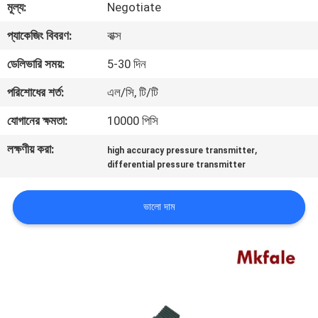
মূল্য:
Negotiate
নিয়ন্ত্রণ
প্যাকেজিং বিবরণ:
বাক্স
যোগাযোগ
ডেলিভারি সময়:
5-30 দিন
করুন
পরিশোধের শর্ত:
এল/সি, টি/টি
যোগানের ক্ষমতা:
10000 পিসি
খবর
লক্ষণীয় করা:
,
high accuracy pressure transmitter
differential pressure transmitter
উদ্ধৃতির
জন্য
ভালো দাম
আবেদন
সাইট
ম্যাপ