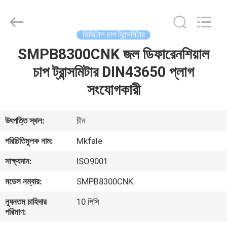
Sanmin
Import
And
Export
Co.,Ltd..
ডিজিটাল চাপ ট্রান্সমিটার
All
Rights
SMPB8300CNK জল ডিফারেনশিয়াল
বাড়ি
Reserved.
চাপ ট্রান্সমিটার DIN43650 প্লাগ
পণ্য
সংযোগকারী
আমাদের
উৎপত্তি স্থল:
চীন
সম্পর্কে
পরিচিতিমুলক নাম:
Mkfale
সাক্ষ্যদান:
ISO9001
কারখানা
মডেল নম্বার:
SMPB8300CNK
ভ্রমণ
ন্যূনতম চাহিদার
10 পিসি
পরিমাণ:
মান