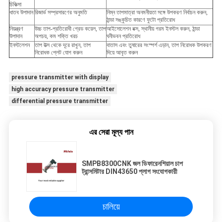
চিকিত্সা
ধাতব উপাদান
রিজার্ভ সম্প্রসারণের অনুমতি
নিম্ন তাপমাত্রা অনমনীয়তা সঙ্গে উপকরণ নির্বাচন করুন,
ঠান্ডা সঙ্কুচিত কারণে ফুটো প্রতিরোধ
নিয়ন্ত্রণ
উচ্চ তাপ-প্রতিরোধী গ্রেড কয়েল, তাপ
আইসোলেশন বক্স, স্থানীয় গরম ইনস্টল করুন, ঠান্ডা
উপাদান
অপচয়, কম শক্তি খরচ
ঘনীভবন প্রতিরোধ
ইনস্টলেশন
তাপ উত্স থেকে দূরে রাখুন, তাপ
বাতাস এবং তুষারের সংস্পর্শ এড়ান, তাপ নিরোধক উপকরণ
নিরোধক প্লেট যোগ করুন
দিয়ে আবৃত করুন
pressure transmitter with display
high accuracy pressure transmitter
differential pressure transmitter
এর সেরা মূল্য পান
SMPB8300CNK জল ডিফারেনশিয়াল চাপ
ট্রান্সমিটার DIN43650 প্লাগ সংযোগকারী
চালিয়ে