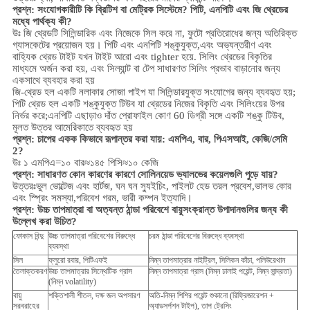
প্রশ্ন: সংযোগকারীটি কি ব্রিটিশ বা মেট্রিক সিস্টেমে? পিটি, এনপিটি এবং জি থ্রেডের
মধ্যে পার্থক্য কী?
উঃ
জি থ্রেডটি সিলিন্ডারিক এবং নিজেকে সিল করে না, ফুটো প্রতিরোধের জন্য অতিরিক্ত
গ্যাসকেটের প্রয়োজন হয়। পিটি এবং এনপিটি শঙ্কুযুক্ত,এবং অভ্যন্তরীণ এবং
বাহ্যিক থ্রেড টাইট যখন টাইট আরো এবং tighter হয়ে. সিলিং থ্রেডের বিকৃতির
মাধ্যমে অর্জন করা হয়, এবং সিল্যান্ট বা টেপ সাধারণত সিলিং প্রভাব বাড়ানোর জন্য
একসাথে ব্যবহার করা হয়
জি-থ্রেড হল একটি নলাকার সোজা পাইপ যা সিলিন্ডারযুক্ত সংযোগের জন্য ব্যবহৃত হয়;
পিটি থ্রেড হল একটি শঙ্কুযুক্ত টিউব যা থ্রেডের নিজের বিকৃতি এবং সিলিংয়ের উপর
নির্ভর করে;এনপিটি এছাড়াও দাঁত প্রোফাইল কোণ 60 ডিগ্রী সঙ্গে একটি শঙ্কু টিউব,
মূলত উত্তর আমেরিকাতে ব্যবহৃত হয়
প্রশ্ন: চাপের একক কিভাবে রূপান্তর করা যায়: এমপিএ, বার, পিএসআই, কেজি/সেমি
2?
উঃ ১ এমপিএ=১০ বার≈১৪৫ পিসি≈১০ কেজি
প্রশ্ন: সাধারণত কোন কারণের কারণে সোলিনয়েড ভ্যালভের কয়েলগুলি পুড়ে যায়?
উত্তরঃভুল ভোল্টেজ এবং হার্টজ, ঘন ঘন স্যুইচিং, পাইলট হেড তরল প্রবেশ,ভালভ কোর
এবং স্প্রিং সমস্যা,
পরিবেশ
গরম, ভারী কম্পন ইত্যাদি।
প্রশ্ন:
উচ্চ তাপমাত্রা বা অত্যন্ত ঠান্ডা পরিবেশে বায়ুসংক্রান্ত উপাদানগুলির জন্য কী
উল্লেখ করা উচিত?
ফোকাস বিন্দু
উচ্চ তাপমাত্রা পরিবেশের বিরুদ্ধে
চরম ঠান্ডা পরিবেশের বিরুদ্ধে ব্যবস্থা
ব্যবস্থা
সিল
ফ্লুরো রবার, পিটিএফই
নিম্ন তাপমাত্রার নাইট্রিল, সিলিকন কাঁচা, পলিউরেথান
তৈলাক্তকরণ
উচ্চ তাপমাত্রার সিন্থেটিক গ্রাস
নিম্ন তাপমাত্রা গ্রাস (নিম্ন ঢালাই পয়েন্ট, নিম্ন সান্দ্রতা)
(নিম্ন volatility)
বায়ু
শক্তিশালী শীতল, দক্ষ জল অপসারণ
অতি-নিম্ন শিশির পয়েন্ট শুকানো (রিফ্রিজারেশন +
সরবরাহের
অ্যাডসর্পশন টাইপ), তাপ ট্রেসিং