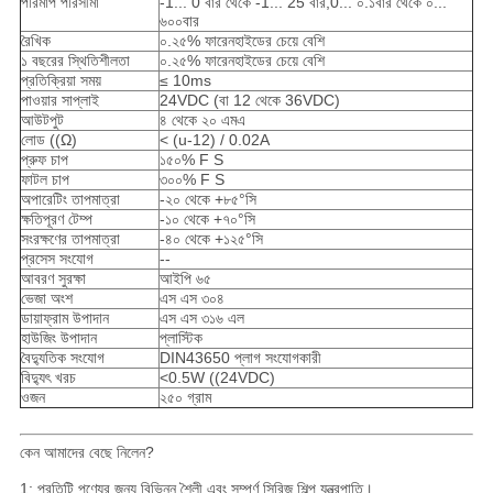
পরিমাপ পরিসীমা
-1... 0 বার থেকে -1... 25 বার,0... ০.১বার থেকে ০...
৬০০বার
রৈখিক
০.২৫% ফারেনহাইডের চেয়ে বেশি
১ বছরের স্থিতিশীলতা
০.২৫% ফারেনহাইডের চেয়ে বেশি
প্রতিক্রিয়া সময়
≤ 10ms
পাওয়ার সাপ্লাই
24VDC (বা 12 থেকে 36VDC)
আউটপুট
৪ থেকে ২০ এমএ
লোড ((Ω)
< (u-12) / 0.02A
প্রুফ চাপ
১৫০% F S
ফাটল চাপ
৩০০% F S
অপারেটিং তাপমাত্রা
-২০ থেকে +৮৫°সি
ক্ষতিপূরণ টেম্প
-১০ থেকে +৭০°সি
সংরক্ষণের তাপমাত্রা
-৪০ থেকে +১২৫°সি
প্রসেস সংযোগ
--
আবরণ সুরক্ষা
আইপি ৬৫
ভেজা অংশ
এস এস ৩০৪
ডায়াফ্রাম উপাদান
এস এস ৩১৬ এল
হাউজিং উপাদান
প্লাস্টিক
বৈদ্যুতিক সংযোগ
DIN43650 প্লাগ সংযোগকারী
বিদ্যুৎ খরচ
<0.5W ((24VDC)
ওজন
২৫০ গ্রাম
কেন আমাদের বেছে নিলেন?
1: প্রতিটি পণ্যের জন্য বিভিন্ন শৈলী এবং সম্পূর্ণ সিরিজ শিল্প যন্ত্রপাতি।