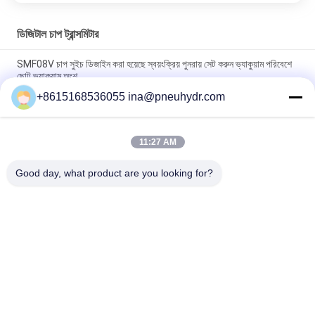
ডিজিটাল চাপ ট্রান্সমিটার
SMF08V চাপ সুইচ ডিজাইন করা হয়েছে স্বয়ংক্রিয় পুনরায় সেট করুন ভ্যাকুয়াম পরিবেশে
ছোট ভ্যাকুয়াম অংশ
+8615168536055 ina@pneuhydr.com
SMF08A 1/8 1/4 উচ্চ বর্তমান চাপ সুইচ স্থায়ী সেট পয়েন্ট স্বয়ংক্রিয় পুনরায় সেট বায়ু
জল চাপ সুইচ NBSANMINSE
11:27 AM
SMF 19 প্রেসার সুইচ ১/৪ জি এনপিটি টি এয়ার কমপ্রেসর পাম্পের জন্য নির্ভরযোগ্য
কন্ট্রোল সুইচ NBSANMINSE
Good day, what product are you looking for?
সব
বায়ুসংক্রান্ত Solenoid 
বায়ুসংক্রান্ত পালস ভালভ
ভালভ
বায়ুসংক্রান্ত কোণ সিট ভালভ
বায়ুসংক্রান্ত এয়ার ভাইব্রেটর