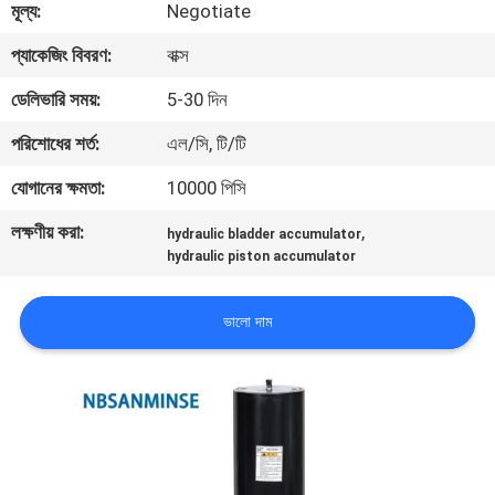
মূল্য:
Negotiate
নিয়ন্ত্রণ
প্যাকেজিং বিবরণ:
বাক্স
যোগাযোগ
ডেলিভারি সময়:
5-30 দিন
করুন
পরিশোধের শর্ত:
এল/সি, টি/টি
যোগানের ক্ষমতা:
10000 পিসি
খবর
লক্ষণীয় করা:
,
hydraulic bladder accumulator
hydraulic piston accumulator
উদ্ধৃতির
জন্য
ভালো দাম
আবেদন
সাইট
ম্যাপ