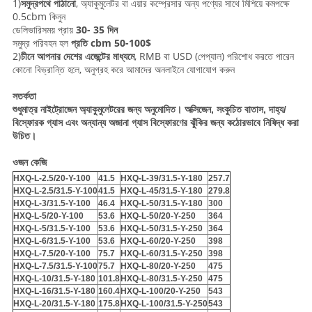
1)
সমুদ্রপথে পাঠানো
, অ্যাকুমুলেটর বা এয়ার কম্প্রেসার অন্য পণ্যের সাথে মিশিয়ে কমপক্ষে
0.5cbm কিনুন
ডেলিভারি
সময় প্রায়
30- 35 দিন
সমুদ্র পরিবহন হল
প্রতি cbm 50-100$
2)
চীনে আপনার দেশের এজেন্টের মাধ্যমে
, RMB বা USD (পেপ্যাল) পরিশোধ করতে পারেন
কোনো বিভ্রান্তি হলে, অনুগ্রহ করে আমাদের অনলাইনে যোগাযোগ করুন
সতর্কতা
শুধুমাত্র নাইট্রোজেন অ্যাকুমুলেটরের জন্য অনুমোদিত। অক্সিজেন, সংকুচিত বাতাস,
দাহ্য/
বিস্ফোরক গ্যাস এবং অন্যান্য অজানা গ্যাস বিস্ফোরণের ঝুঁকির জন্য কঠোরভাবে নিষিদ্ধ করা
উচিত।
ওজন কেজি
HXQ-L-2.5/20-Y-100
41.5
HXQ-L-39/31.5-Y-180
257.7
HXQ-L-2.5/31.5-Y-100
41.5
HXQ-L-45/31.5-Y-180
279.8
HXQ-L-3/31.5-Y-100
46.4
HXQ-L-50/31.5-Y-180
300
HXQ-L-5/20-Y-100
53.6
HXQ-L-50/20-Y-250
364
HXQ-L-5/31.5-Y-100
53.6
HXQ-L-50/31.5-Y-250
364
HXQ-L-6/31.5-Y-100
53.6
HXQ-L-60/20-Y-250
398
HXQ-L-7.5/20-Y-100
75.7
HXQ-L-60/31.5-Y-250
398
HXQ-L-7.5/31.5-Y-100
75.7
HXQ-L-80/20-Y-250
475
HXQ-L-10/31.5-Y-180
101.8
HXQ-L-80/31.5-Y-250
475
HXQ-L-16/31.5-Y-180
160.4
HXQ-L-100/20-Y-250
543
HXQ-L-20/31.5-Y-180
175.8
HXQ-L-100/31.5-Y-250
543