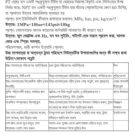
PT থ্রেড হল একটি শঙ্কুযুক্ত টিউব যা থ্রেডের নিজস্ব বিকৃতি এবং সিলিংয়ের উপর
নির্ভর করে; NPT হল একটি শঙ্কুযুক্ত টিউব যার দাঁতের প্রোফাইলের কোণ 60 ডিগ্রি,
যা প্রধানত উত্তর আমেরিকায় ব্যবহৃত হয়
প্রশ্ন: চাপ ইউনিটগুলি কীভাবে রূপান্তর করবেন: MPa, bar, psi, kg/cm²?
উত্তর: 1MPa=10bar≈145psi≈10kg
প্রশ্ন: সোলেনয়েড ভালভ কয়েলের বার্নআউট সাধারণত কী কারণে হয়?
উত্তর: ভুল ভোল্টেজ এবং Hz, ঘন ঘন সুইচিং, পাইলট হেড তরলে প্রবেশ করা, ভালভ
কোর এবং স্প্রিং সমস্যা,
পরিবেশ
গরম, ভারী কম্পন ইত্যাদি।
প্রশ্ন:
উচ্চ তাপমাত্রা বা অত্যন্ত ঠান্ডা পরিবেশে নিউম্যাটিক উপাদানগুলির জন্য কী লক্ষ্য রাখা
উচিত?
ফোকাস পয়েন্ট
উচ্চ তাপমাত্রা পরিবেশের প্রতিক্রিয়া
চরম ঠান্ডা পরিবেশের প্রতিক্রিয়া
সিল
ফ্লুরোরবার, পিটিএফই
নিম্ন-তাপমাত্রার নাইট্রাইল, সিলিকন রাবার, পলিউরেথেন
লুব্রিকেশন
উচ্চ-তাপমাত্রার সিন্থেটিক গ্রীস (কম
নিম্ন-তাপমাত্রার গ্রীস (কম পোর পয়েন্ট, কম সান্দ্রতা)
এয়ার সাপ্লাই
উদ্বায়ী)
ট্রিটমেন্ট
কুলিং শক্তিশালী করুন, কার্যকর জল
আল্ট্রা-লো ডিউ পয়েন্ট ড্রাইং (রেফ্রিজারেশন +
ধাতব উপাদান
অপসারণ
অ্যাডসর্পশন টাইপ), হিট ট্রেসিং
সংরক্ষিত সম্প্রসারণ ক্লিয়ারেন্স
নিম্ন-তাপমাত্রার টাফনেস সহ উপকরণ নির্বাচন করুন, ঠান্ডা
নিয়ন্ত্রণ
সংকোচনের কারণে লিক প্রতিরোধ করুন
উপাদান
উচ্চ তাপ-প্রতিরোধী গ্রেডের কয়েল,
ইনসুলেশন বক্স ইনস্টল করুন, স্থানীয় গরম করা, ঠান্ডা
ইনস্টলেশন
তাপ অপচয়, কম বিদ্যুৎ খরচ
ঘনীভবন প্রতিরোধ করুন
তাপ উত্স থেকে দূরে রাখুন, তাপ
বাতাস এবং তুষার থেকে এক্সপোজার এড়িয়ে চলুন, তাপ
নিরোধক প্লেট যোগ করুন
নিরোধক উপকরণ দিয়ে মুড়িয়ে দিন