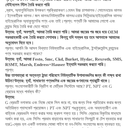
স্টেইনলেস স্টিল তৈরি করতে পারি
,
ব্রাস, অ্যালুমিনিয়াম
উপকরণ প্রক্রিয়াকরণ।
যেমন উচ্চ
চাপ
ভালভ / সোলেনয়েড ভালভ
/ ইলেকট্রিক ভালভ /
জল ভালভ/
নিউম্যাটিক ভালভ
/
এয়ার সিলিন্ডার
/হাইড্রোলিক ভালভ/
হাইড্রোলিক অ্যাকুমুলেটর
পণ্য এবং তাই।
প্রশ্ন: পণ্যটি কি আমাদের লোগো এবং
ব্র্যান্ড দিয়ে তৈরি করা যেতে পারে?
উত্তর: হ্যাঁ, অবশ্যই, আমরা তৈরি করতে পারি। আমরা বছরের পর বছর ধরে OEM
সরবরাহকারী এবং তৈরি করতে পেশাদার। কিন্তু যদি সম্ভব হয় তবে আপনাকে আমাদের
অনুমোদন দিতে হবে।
প্রশ্ন: আপনি কি আসল বিখ্যাত নিউম্যাটিক এবং হাইড্রোলিক, ইন্সট্রুমেন্টস ব্র্যান্ডের
পণ্য সরবরাহ করতে পারেন?
উত্তর: হ্যাঁ, আমরা Festo, Smc, Ckd, Burket, Hydac, Rexroth, SMS,
RSMT, Marsh, Endress+Hauser ইত্যাদি সরবরাহ করতে পারি।
প্রশ্ন:
উচ্চ তাপমাত্রা বা অত্যন্ত ঠান্ডা পরিবেশে নিউম্যাটিক উপাদানগুলির জন্য কী লক্ষ্য রাখা
উচিত?
উত্তর: হ্যাঁ, সাধারণত পণ্যগুলির এক বছরের গুণমানের গ্যারান্টি থাকে।
প্রশ্ন: সংযোগকারীটি কি ব্রিটিশ বা মেট্রিক সিস্টেমে আছে? PT, NPT এবং G
থ্রেডের মধ্যে পার্থক্য কী?
উত্তর:
G থ্রেডটি নলাকার এবং নিজে থেকে সিল করে না, যার জন্য লিক প্রতিরোধ করার জন্য
অতিরিক্ত গ্যাসকেট প্রয়োজন। PT এবং NPT শঙ্কুযুক্ত, এবং অভ্যন্তরীণ এবং
বাহ্যিক থ্রেডগুলি শক্ত করার সময় ক্রমশ শক্ত হয়। সিলিং থ্রেডের বিকৃতির মাধ্যমে
অর্জন করা হয়, এবং সিলিং প্রভাব বাড়ানোর জন্য সাধারণত সিল্যান্ট বা টেপ ব্যবহার করা
হয়
G-থ্রেড হল একটি নলাকার সোজা পাইপ যা নন-সিলিং সংযোগের জন্য ব্যবহৃত হয়;