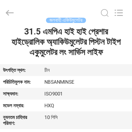
Sanmin
Import
And
Export
Co.,Ltd..
জলবাহী একিউমুলেটর
All
Rights
31.5 এমপিএ হাই হাই প্রেশার
বাড়ি
Reserved.
হাইড্রোলিক অ্যাকিউমুলেটর পিস্টন টাইপ
পণ্য
একুমুলেটর লং সার্ভিস লাইফ
আমাদের
উৎপত্তি স্থল:
চীন
সম্পর্কে
পরিচিতিমুলক নাম:
NBSANMINSE
সাক্ষ্যদান:
ISO9001
কারখানা
মডেল নম্বার:
HXQ
ভ্রমণ
ন্যূনতম চাহিদার
10 পিসি
পরিমাণ:
মান