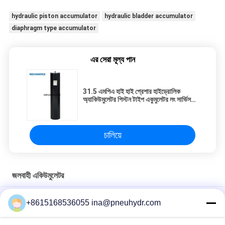
hydraulic piston accumulator
hydraulic bladder accumulator
diaphragm type accumulator
এর সেরা মূল্য পান
31.5 এমপিএ হাই হাই প্রেশার হাইড্রোলিক
অ্যাকিউমুলেটর পিস্টন টাইপ একুমুলেটর লং সার্ভিস
লাইফ
চালিয়ে
জলবাহী একিউমুলেটর
কিউএক্সএফ 4 কিউএক্সএফ 5 চার্জিং ভালভ মূত্রাশয় সংগ্রহকারী অগ্রভাগ নাইট্রোজেন চেক
+8615168536055 ina@pneuhydr.com
ভালভ চার্জিং সরঞ্জাম