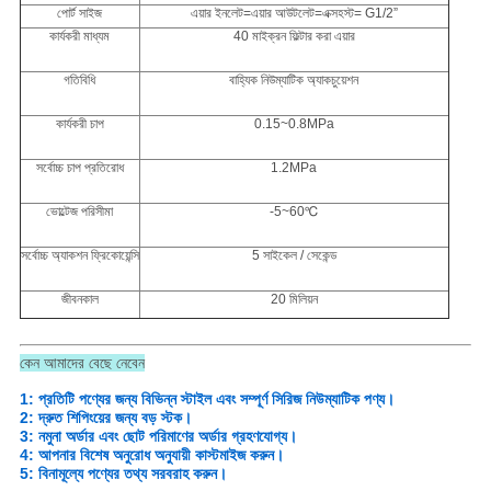
পোর্ট সাইজ
এয়ার ইনলেট=এয়ার আউটলেট=এক্সহস্ট= G1/2”
কার্যকরী মাধ্যম
40 মাইক্রন ফিল্টার করা এয়ার
গতিবিধি
বাহ্যিক নিউম্যাটিক অ্যাকচুয়েশন
কার্যকরী চাপ
0.15~0.8MPa
সর্বোচ্চ চাপ প্রতিরোধ
1.2MPa
ভোল্টেজ পরিসীমা
-5~60℃
সর্বোচ্চ অ্যাকশন ফ্রিকোয়েন্সি
5 সাইকেল / সেকেন্ড
জীবনকাল
20 মিলিয়ন
কেন আমাদের বেছে নেবেন
1: প্রতিটি পণ্যের জন্য বিভিন্ন স্টাইল এবং সম্পূর্ণ সিরিজ নিউম্যাটিক পণ্য।
2: দ্রুত শিপিংয়ের জন্য বড় স্টক।
3: নমুনা অর্ডার এবং ছোট পরিমাণের অর্ডার গ্রহণযোগ্য।
4: আপনার বিশেষ অনুরোধ অনুযায়ী কাস্টমাইজ করুন।
5: বিনামূল্যে পণ্যের তথ্য সরবরাহ করুন।