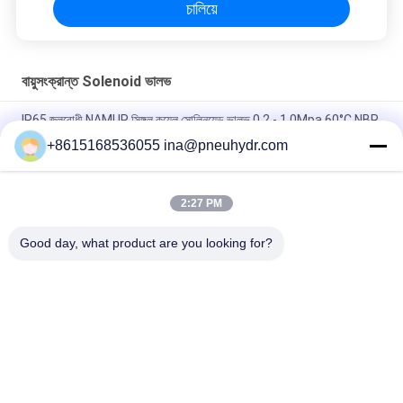
চালিয়ে
বায়ুসংক্রান্ত Solenoid ভালভ
IP65 জলরোধী NAMUR সিঙ্গল কয়েল সোলিনয়েড ভালভ 0.2 - 1.0Mpa 60°C NBR
PUR সিল
+8615168536055 ina@pneuhydr.com
FV-L10 ইন-লাইন ৫-ওয়ে নিউম্যাটিক সোলিনয়েড ভালভ M7
2:27 PM
DOOS লিড - টাইপ সিরিজ সলিনয়েড ভালভ কুণ্ডলী DC24V ডিসি 29W পালস ভালভ
কুণ্ডলী
Good day, what product are you looking for?
সব
বায়ুসংক্রান্ত Solenoid 
বায়ুসংক্রান্ত পালস ভালভ
ভালভ
বায়ুসংক্রান্ত কোণ সিট ভালভ
বায়ুসংক্রান্ত এয়ার ভাইব্রেটর