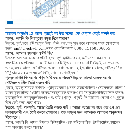
আমাদের পণ্যগুলি 12 মাসের গ্যারান্টি সহ উচ্চ মানের, এবং পেপ্যাল ​​পেমেন্ট সমর্থন করে।
প্রশ্ন: আপনি কি বিনামূল্যে নমুনা দিতে পারেন?
উত্তর: হ্যাঁ,
তবে এটি পণ্যের উপর নির্ভর করে,
অনুগ্রহ করে আমাদের সাথে যোগাযোগ
করুন
অথবা হোয়াটসঅ্যাপ 0086 15168536055
ina@pneuhydr.com
প্রশ্ন: আপনার ব্যবসার পরিধি কি?
উত্তর: আমাদের ব্যবসার পরিধি হল
সম্পূর্ণ কন্টেইনার সহ অটোমেশন যন্ত্রাংশের
রপ্তানিকারক পরিষেবা, এবং বিক্রি
এয়ার সিলিন্ডার, এয়ার সোর্স ট্রিটমেন্ট, সোলেনয়েড
ভালভ,
এয়ার ভালভ,
মোটরাইজড ভালভ,
ব্রাস ভালভ, হাইড্রোলিক ভালভ, হাইড্রোলিক
সিলিন্ডার,
এয়ার এবং অয়েল
ফিটিং
, প্রেসার গেজ
ইত্যাদি।
প্রশ্ন:
আপনি কি ধরণের পণ্য তৈরি করতে পারেন?
উত্তর: আমরা অনেক ধরণের
স্টেইনলেস স্টিল তৈরি করতে পারি
,
ব্রাস, অ্যালুমিনিয়াম
উপকরণ প্রক্রিয়াকরণ।
যেমন উচ্চ
চাপ
ভালভ / সোলেনয়েড ভালভ /
ইলেকট্রিকভালভ /
ওয়াটার ভালভ/
নিউম্যাটিক ভালভ
/
এয়ার সিলিন্ডার
/হাইড্রোলিক ভালভ/
হাইড্রোলিক অ্যাকুমুলেটর
পণ্য এবং তাই।
প্রশ্ন: পণ্যটি কি আমাদের লোগো এবং ব্র্যান্ড
দিয়ে তৈরি করা যেতে পারে?
উত্তর: হ্যাঁ, অবশ্যই, আমরা তৈরি করতে পারি। আমরা বছরের পর বছর ধরে OEM
সরবরাহকারী এবং তৈরি করতে পেশাদার। তবে সম্ভব হলে আপনাকে আমাদের অনুমোদন
দিতে হবে।
প্রশ্ন: আপনি কি আসল বিখ্যাত নিউম্যাটিক এবং হাইড্রোলিক, ইন্সট্রুমেন্টস ব্র্যান্ডের
পণ্য সরবরাহ করতে পারেন?