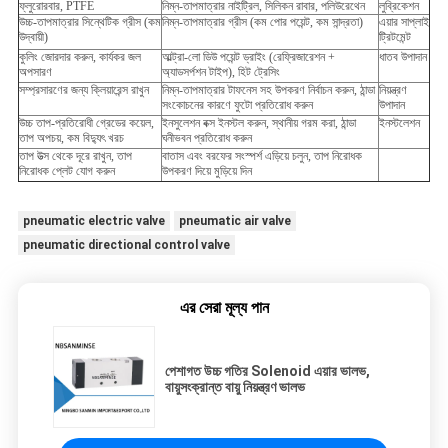
ফ্লুরোরবার, PTFE
নিম্ন-তাপমাত্রার নাইট্রিল, সিলিকন রাবার, পলিউরেথেন
লুব্রিকেশন
উচ্চ-তাপমাত্রার সিন্থেটিক গ্রীস (কম
নিম্ন-তাপমাত্রার গ্রীস (কম পোর পয়েন্ট, কম সান্দ্রতা)
এয়ার সাপ্লাই
উদ্বায়ী)
ট্রিটমেন্ট
কুলিং জোরদার করুন, কার্যকর জল
আল্ট্রা-লো ডিউ পয়েন্ট ড্রাইং (রেফ্রিজারেশন +
ধাতব উপাদান
অপসারণ
অ্যাডসর্পশন টাইপ), হিট ট্রেসিং
সম্প্রসারণের জন্য ক্লিয়ারেন্স রাখুন
নিম্ন-তাপমাত্রার টাফনেস সহ উপকরণ নির্বাচন করুন, ঠান্ডা
নিয়ন্ত্রণ
সংকোচনের কারণে ফুটো প্রতিরোধ করুন
উপাদান
উচ্চ তাপ-প্রতিরোধী গ্রেডের কয়েল,
ইনসুলেশন বক্স ইনস্টল করুন, স্থানীয় গরম করা, ঠান্ডা
ইনস্টলেশন
তাপ অপচয়, কম বিদ্যুৎ খরচ
ঘনীভবন প্রতিরোধ করুন
তাপ উত্স থেকে দূরে রাখুন, তাপ
বাতাস এবং বরফের সংস্পর্শ এড়িয়ে চলুন, তাপ নিরোধক
নিরোধক প্লেট যোগ করুন
উপকরণ দিয়ে মুড়িয়ে দিন
pneumatic electric valve
pneumatic air valve
pneumatic directional control valve
এর সেরা মূল্য পান
পেশাগত উচ্চ গতির Solenoid এয়ার ভালভ,
বায়ুসংক্রান্ত বায়ু নিয়ন্ত্রণ ভালভ