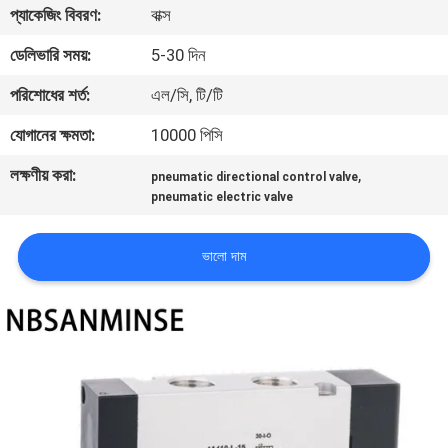
প্যাকেজিং বিবরণ:
বাক্স
নিয়ন্ত্রণ
ডেলিভারি সময়:
5-30 দিন
যোগাযোগ
পরিশোধের শর্ত:
এল/সি, টি/টি
করুন
যোগানের ক্ষমতা:
10000 পিসি
লক্ষণীয় করা:
,
pneumatic directional control valve
খবর
pneumatic electric valve
উদ্ধৃতির
ভালো দাম
জন্য
আবেদন
সাইট
ম্যাপ