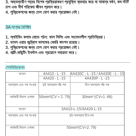
3. অভ্যন্তরীণ গহ্বর বিশেষ প্রক্রিয়াকরণ প্রযুক্তি ব্যবহার করে যা সামান্য ঘর্ষণ, কম স্টার্ট
চাপ এবং দীর্ঘ পরিষেবা জীবন প্রদান করে।
4. লুব্রিকেশনের জন্য তেল যোগ করার প্রয়োজন নেই।
3A পণ্যের বৈশিষ্ট্য
1. স্লাইডিং কলাম মোডে গঠন: ভাল সিলিং এবং সংবেদনশীল প্রতিক্রিয়া।
2. ডাবল এয়ার কন্ট্রোল ভালভের মেমরি ফাংশন রয়েছে।
3. লুব্রিকেশনের জন্য তেল যোগ করার প্রয়োজন নেই।
4. মাল্টি-মাউন্টিং ইনস্টল এবং প্রয়োগে সহায়তা করে।
স্পেসিফিকেশন
মডেল
4A410 - L -15
4A430C - L -15 / 4A430E - L - 15
4A420 - L -15
4A430P - L -15
অবস্থান এবং পথ সংখ্যা
দুই অবস্থান পাঁচ পথ
তিন অবস্থান পাঁচ পথ
কার্যকরী বিভাগ এলাকা
50mm²(CV = 2. 79)
30mm² (CV=1. 68)
মডেল
3A410-L-15/3A420-L-15
অবস্থান এবং পথ সংখ্যা
দুই-অবস্থান তিন-পথ
কার্যকরী বিভাগ এলাকা
50mm²(CV=2. 79)