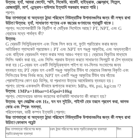
উত্তর: হ্যাঁ, আমরা ফেস্টো, স্মসি, সিকেডি, বার্কেট, হাইড্রাক, রেক্স্রোথ, সিমেন্স,
রোজমাউন্ট, মার্শ, এন্ড্রেস+হাউসার ইত্যাদি সরবরাহ করতে পারি।
প্রশ্ন:
উচ্চ তাপমাত্রা বা অত্যন্ত ঠান্ডা পরিবেশে নিউম্যাটিক উপাদানগুলির জন্য কী লক্ষ্য রাখা
উচিত?
উত্তর: হ্যাঁ, সাধারণত পণ্যের এক বছরের গুণমানের গ্যারান্টি থাকে।
প্রশ্ন: সংযোগকারীটি কি ব্রিটিশ বা মেট্রিক সিস্টেমে আছে? PT, NPT, এবং G
থ্রেডের মধ্যে পার্থক্য কী?
উত্তর:
G থ্রেডটি সিলিন্ড্রিক্যাল এবং নিজে সিল করে না, ফুটো প্রতিরোধ করার জন্য
অতিরিক্ত গ্যাসকেট প্রয়োজন। PT এবং NPT হল শঙ্কু আকৃতির, এবং অভ্যন্তরীণ
এবং বাহ্যিক থ্রেডগুলি শক্ত করার সময় আরও শক্ত হয়। থ্রেডের বিকৃতির মাধ্যমে
সিলিং অর্জন করা হয়, এবং সিলিং প্রভাব উন্নত করতে সাধারণত সিল্যান্ট বা টেপ ব্যবহার
করা হয়।
G-থ্রেড হল একটি সিলিন্ড্রিক্যাল পাইপ যা নন-সিলড সংযোগের জন্য
ব্যবহৃত হয়; PT থ্রেড হল একটি শঙ্কু আকৃতির টিউব যা থ্রেডের নিজস্ব বিকৃতি এবং
সিলিংয়ের উপর নির্ভর করে; NPT হল একটি শঙ্কু আকৃতির টিউব যার দাঁতের
প্রোফাইলের কোণ 60 ডিগ্রি, যা প্রধানত উত্তর আমেরিকায় ব্যবহৃত হয়।
প্রশ্ন: চাপের এককগুলি কীভাবে রূপান্তর করবেন: MPa, বার, psi, kg/cm ²?
উত্তর: 1MPa=10bar≈145psi≈10kg
প্রশ্ন: সোলেনয়েড ভালভ কয়েলের বার্নআউট সাধারণত কী কারণে হয়?
উত্তর: ভুল ভোল্টেজ এবং Hz, ঘন ঘন সুইচিং, পাইলট হেড তরলে প্রবেশ করা, ভালভ
কোর এবং স্প্রিং সমস্যা,
পরিবেশ
গরম, ভারী কম্পন ইত্যাদি।
প্রশ্ন:
উচ্চ তাপমাত্রা বা অত্যন্ত ঠান্ডা পরিবেশে নিউম্যাটিক উপাদানগুলির জন্য কী লক্ষ্য রাখা
উচিত?
ফোকাস পয়েন্ট
উচ্চ তাপমাত্রা পরিবেশের জন্য
চরম ঠান্ডা পরিবেশের জন্য প্রতিরোধমূলক ব্যবস্থা
সিল
প্রতিরোধমূলক ব্যবস্থা