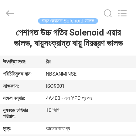
Sanmin
Import
And
Export
Co.,Ltd..
বায়ুসংক্রান্ত Solenoid ভালভ
All
Rights
পেশাগত উচ্চ গতির Solenoid এয়ার
বাড়ি
Reserved.
ভালভ, বায়ুসংক্রান্ত বায়ু নিয়ন্ত্রণ ভালভ
পণ্য
উৎপত্তি স্থল:
চীন
আমাদের
পরিচিতিমুলক নাম:
NBSANMINSE
সম্পর্কে
সাক্ষ্যদান:
ISO9001
মডেল নম্বার:
4A400 - এল YPC প্রকার
কারখানা
ন্যূনতম চাহিদার
10 পিসি
ভ্রমণ
পরিমাণ:
মূল্য:
আলোচনাযোগ্য
মান