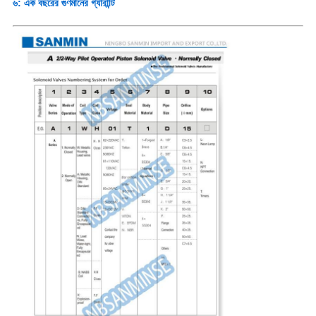
৬: এক বছরের গুণমানের গ্যারান্টি