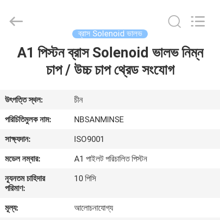
Sanmin
Import
And
Export
Co.,Ltd..
ব্রাস Solenoid ভালভ
All
Rights
A1 পিস্টন ব্রাস Solenoid ভালভ নিম্ন
বাড়ি
Reserved.
চাপ / উচ্চ চাপ থ্রেড সংযোগ
পণ্য
উৎপত্তি স্থল:
চীন
আমাদের
পরিচিতিমুলক নাম:
NBSANMINSE
সম্পর্কে
সাক্ষ্যদান:
ISO9001
মডেল নম্বার:
A1 পাইলট পরিচালিত পিস্টন
কারখানা
ন্যূনতম চাহিদার
10 পিসি
ভ্রমণ
পরিমাণ:
মূল্য:
আলোচনাযোগ্য
মান