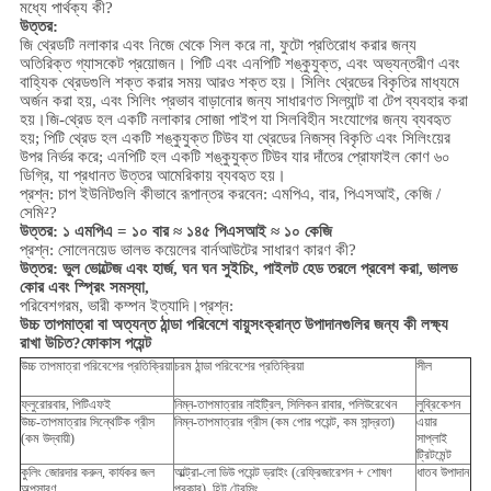
মধ্যে পার্থক্য কী?
উত্তর:
জি থ্রেডটি নলাকার এবং নিজে থেকে সিল করে না, ফুটো প্রতিরোধ করার জন্য
অতিরিক্ত গ্যাসকেট প্রয়োজন। পিটি এবং এনপিটি শঙ্কুযুক্ত, এবং অভ্যন্তরীণ এবং
বাহ্যিক থ্রেডগুলি শক্ত করার সময় আরও শক্ত হয়। সিলিং থ্রেডের বিকৃতির মাধ্যমে
অর্জন করা হয়, এবং সিলিং প্রভাব বাড়ানোর জন্য সাধারণত সিল্যান্ট বা টেপ ব্যবহার করা
হয়।
জি-থ্রেড হল একটি নলাকার সোজা পাইপ যা সিলবিহীন সংযোগের জন্য ব্যবহৃত
হয়; পিটি থ্রেড হল একটি শঙ্কুযুক্ত টিউব যা থ্রেডের নিজস্ব বিকৃতি এবং সিলিংয়ের
উপর নির্ভর করে; এনপিটি হল একটি শঙ্কুযুক্ত টিউব যার দাঁতের প্রোফাইল কোণ ৬০
ডিগ্রি, যা প্রধানত উত্তর আমেরিকায় ব্যবহৃত হয়।
প্রশ্ন: চাপ ইউনিটগুলি কীভাবে রূপান্তর করবেন: এমপিএ, বার, পিএসআই, কেজি /
সেমি²?
উত্তর: ১ এমপিএ = ১০ বার ≈ ১৪৫ পিএসআই ≈ ১০ কেজি
প্রশ্ন: সোলেনয়েড ভালভ কয়েলের বার্নআউটের সাধারণ কারণ কী?
উত্তর: ভুল ভোল্টেজ এবং হার্জ, ঘন ঘন সুইচিং, পাইলট হেড তরলে প্রবেশ করা, ভালভ
কোর এবং স্প্রিং সমস্যা,
পরিবেশ
গরম, ভারী কম্পন ইত্যাদি।
প্রশ্ন:
উচ্চ তাপমাত্রা বা অত্যন্ত ঠান্ডা পরিবেশে বায়ুসংক্রান্ত উপাদানগুলির জন্য কী লক্ষ্য
রাখা উচিত?
ফোকাস পয়েন্ট
উচ্চ তাপমাত্রা পরিবেশের প্রতিক্রিয়া
চরম ঠান্ডা পরিবেশের প্রতিক্রিয়া
সীল
ফ্লুরোরবার, পিটিএফই
নিম্ন-তাপমাত্রার নাইট্রিল, সিলিকন রাবার, পলিউরেথেন
লুব্রিকেশন
উচ্চ-তাপমাত্রার সিন্থেটিক গ্রীস
নিম্ন-তাপমাত্রার গ্রীস (কম পোর পয়েন্ট, কম সান্দ্রতা)
এয়ার
(কম উদ্বায়ী)
সাপ্লাই
ট্রিটমেন্ট
কুলিং জোরদার করুন, কার্যকর জল
আল্ট্রা-লো ডিউ পয়েন্ট ড্রাইং (রেফ্রিজারেশন + শোষণ
ধাতব উপাদান
অপসারণ
প্রকার), হিট ট্রেসিং