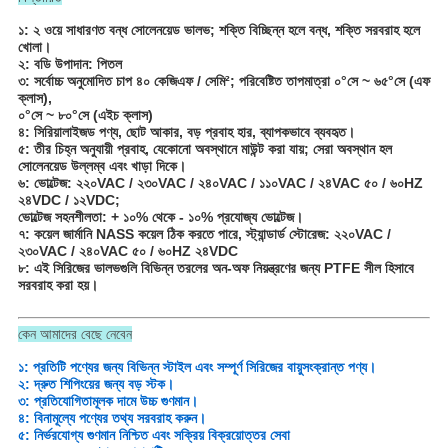
১: ২ ওয়ে সাধারণত বন্ধ সোলেনয়েড ভালভ; শক্তি বিচ্ছিন্ন হলে বন্ধ, শক্তি সরবরাহ হলে
খোলা।
২: বডি উপাদান: পিতল
৩: সর্বোচ্চ অনুমোদিত চাপ ৪০ কেজিএফ / সেমি²; পরিবেষ্টিত তাপমাত্রা ০°সে ~ ৬৫°সে (এফ
ক্লাস),
০°সে ~ ৮০°সে (এইচ ক্লাস)
৪: সিরিয়ালাইজড পণ্য, ছোট আকার, বড় প্রবাহ হার, ব্যাপকভাবে ব্যবহৃত।
৫: তীর চিহ্ন অনুযায়ী প্রবাহ, যেকোনো অবস্থানে মাউন্ট করা যায়; সেরা অবস্থান হল
সোলেনয়েড উল্লম্ব এবং খাড়া দিকে।
৬: ভোল্টেজ: ২২০VAC / ২৩০VAC / ২৪০VAC / ১১০VAC / ২৪VAC ৫০ / ৬০HZ
২৪VDC / ১২VDC;
ভোল্টেজ সহনশীলতা: + ১০% থেকে - ১০% প্রযোজ্য ভোল্টেজ।
৭: কয়েল জার্মানি NASS কয়েল ঠিক করতে পারে, স্ট্যান্ডার্ড স্টোরেজ: ২২০VAC /
২৩০VAC / ২৪০VAC ৫০ / ৬০HZ ২৪VDC
৮: এই সিরিজের ভালভগুলি বিভিন্ন তরলের অন-অফ নিয়ন্ত্রণের জন্য PTFE সীল হিসাবে
সরবরাহ করা হয়।
কেন আমাদের বেছে নেবেন
১: প্রতিটি পণ্যের জন্য বিভিন্ন স্টাইল এবং সম্পূর্ণ সিরিজের বায়ুসংক্রান্ত পণ্য।
২: দ্রুত শিপিংয়ের জন্য বড় স্টক।
৩: প্রতিযোগিতামূলক দামে উচ্চ গুণমান।
৪: বিনামূল্যে পণ্যের তথ্য সরবরাহ করুন।
৫: নির্ভরযোগ্য গুণমান নিশ্চিত এবং সক্রিয় বিক্রয়োত্তর সেবা