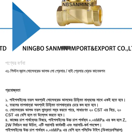
গোপনীয়তা
নীতি
পণ্যের বর্ণনা
এ১ পিস্টন ব্রাস সোলেনয়েড ভালভ লো প্রেসার / হাই প্রেসার থ্রেড কানেকশন
প্রযোজ্যতা
১. পাইপলাইনের তরল অবশ্যই সোলেনয়েড ভালভের চিহ্নিত মাধ্যমের সাথে একই হতে হবে।
২. তরলের তাপমাত্রা অবশ্যই চিহ্নিত তাপমাত্রার চেয়ে কম হতে হবে।
৩. সোলেনয়েড ভালভ তরল সান্দ্রতা সহ্য করতে পারে, সাধারণত ২০ CST এর নিচে, ২০
CST এর বেশি হলে তা উল্লেখ করতে হবে।
৪. কাজের চাপ পার্থক্যের বিষয়ে, পাইপলাইনের উচ্চ চাপ পার্থক্য ০.০৪MPa এর কম হলে Z,
2W নির্বাচন করা উচিত, এটি সরাসরি কার্যকরী এবং সরাসরি-কর্ম পদক্ষেপ।
পাইপলাইনের উচ্চ চাপ পার্থক্য ০.০৪MPa এর বেশি হলে পলিটেড টাইপ (ডিফারেনশিয়াল)