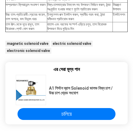
সম্প্রসারণ ক্লিয়ারেন্স সংরক্ষণ করুন
নিম্ন-তাপমাত্রার টাফনেস সহ উপকরণ নির্বাচন করুন, ঠান্ডা
নিয়ন্ত্রণ
সঙ্কুচিত হওয়ার কারণে ফুটো প্রতিরোধ করুন
উপাদান
উচ্চ তাপ-প্রতিরোধী গ্রেডের কয়েল,
ইনসুলেশন বক্স ইনস্টল করুন, স্থানীয় গরম করা, ঠান্ডা
ইনস্টলেশন
তাপ অপচয়, কম বিদ্যুৎ খরচ
ঘনীভবন প্রতিরোধ করুন
তাপ উত্স থেকে দূরে রাখুন, তাপ
বাতাস এবং বরফের সংস্পর্শ এড়িয়ে চলুন, তাপ নিরোধক
নিরোধক প্লেট যোগ করুন
উপকরণ দিয়ে মুড়িয়ে দিন
magnetic solenoid valve
electric solenoid valve
electronic solenoid valve
এর সেরা মূল্য পান
A1 পিস্টন ব্রাস Solenoid ভালভ নিম্ন চাপ /
উচ্চ চাপ থ্রেড সংযোগ
চালিয়ে