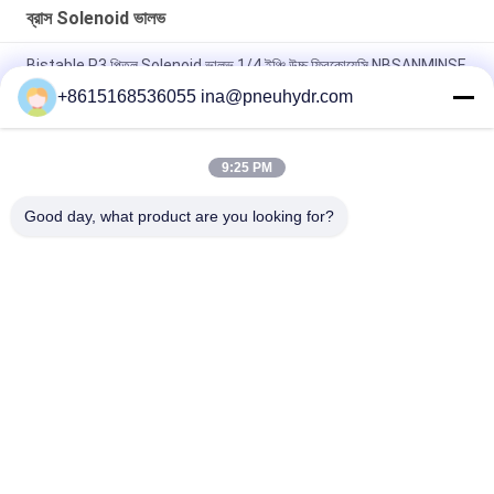
ব্রাস Solenoid ভালভ
Bistable P3 পিতল Solenoid ভালভ 1/4 ইঞ্চি উচ্চ ফ্রিকোয়েন্সি NBSANMINSE
ব্র্যান্ড
+8615168536055 ina@pneuhydr.com
জেড 4 স্টেইনলেস স্টিল সোলোনয়েড ভালভের জন্য সরাসরি ডাইরেক্ট অভিনয় সোলোনয়েড
ভালভ
9:25 PM
Z6 এন্টি বিস্ফোরণ জাল ব্রাস Solenoid ভালভ সাধারণত খোলা 0 - 65 ℃ তাপমাত্রা
Good day, what product are you looking for?
সব
বায়ুসংক্রান্ত Solenoid 
বায়ুসংক্রান্ত পালস ভালভ
ভালভ
বায়ুসংক্রান্ত কোণ সিট ভালভ
বায়ুসংক্রান্ত এয়ার ভাইব্রেটর
ব্রাস Solenoid ভালভ
ফিল্টার নিয়ন্ত্রক লুব্রিকেটর