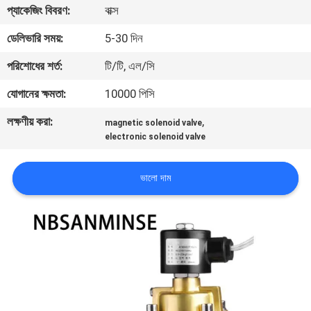
প্যাকেজিং বিবরণ:
বাক্স
নিয়ন্ত্রণ
ডেলিভারি সময়:
5-30 দিন
যোগাযোগ
পরিশোধের শর্ত:
টি/টি, এল/সি
করুন
যোগানের ক্ষমতা:
10000 পিসি
লক্ষণীয় করা:
,
magnetic solenoid valve
খবর
electronic solenoid valve
উদ্ধৃতির
ভালো দাম
জন্য
আবেদন
সাইট
ম্যাপ