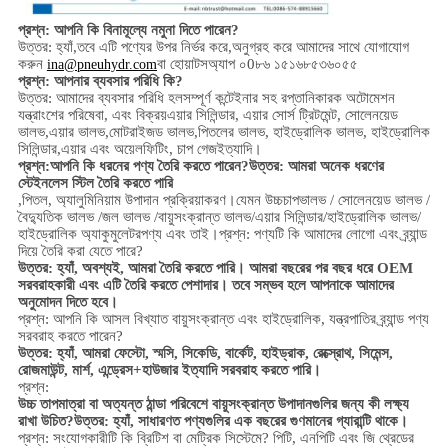
প্রশ্ন: আপনি কি বিনামূল্যে নমুনা দিতে পারেন?
উত্তর: হ্যাঁ,
তবে এটি পণ্যের উপর নির্ভর করে,
অনুগ্রহ করে আমাদের সাথে যোগাযোগ
করুন
বা হোয়াটসঅ্যাপ ০0৮৬ ১৫১৬৮৫৩৬০৫৫
ina@pneuhydr.com
প্রশ্ন: আপনার ব্যবসার পরিধি কি?
উত্তর: আমাদের ব্যবসার পরিধি হল
সম্পূর্ণ কন্টেইনার সহ রপ্তানিকারক অটোমেশন
যন্ত্রাংশের পরিষেবা, এবং বিক্রয়
এয়ার সিলিন্ডার, এয়ার সোর্স ট্রিটমেন্ট, সোলেনয়েড
ভালভ,
এয়ার ভালভ,
মোটরাইজড ভালভ,
পিতলের ভালভ, হাইড্রোলিক ভালভ, হাইড্রোলিক
সিলিন্ডার,
এয়ার এবং অয়েল
ফিটিং
, চাপ গেজ
ইত্যাদি।
প্রশ্ন:
আপনি কি ধরনের পণ্য তৈরি করতে পারেন?
উত্তর: আমরা অনেক ধরণের
স্টেইনলেস স্টিল তৈরি করতে পারি
,
পিতল, অ্যালুমিনিয়াম
উপাদান প্রক্রিয়াকরণ।
যেমন উচ্চ
চাপ
ভালভ / সোলেনয়েড ভালভ /
বৈদ্যুতিক ভালভ /
জল ভালভ /
বায়ুসংক্রান্ত ভালভ
/
এয়ার সিলিন্ডার
/হাইড্রোলিক ভালভ/
হাইড্রোলিক অ্যাকুমুলেটর
পণ্য এবং তাই।
প্রশ্ন: পণ্যটি কি আমাদের লোগো এবং ব্র্যান্ড
দিয়ে তৈরি করা যেতে পারে?
উত্তর: হ্যাঁ, অবশ্যই, আমরা তৈরি করতে পারি। আমরা বছরের পর বছর ধরে OEM
সরবরাহকারী এবং এটি তৈরি করতে পেশাদার। তবে সম্ভব হলে আপনাকে আমাদের
অনুমোদন দিতে হবে।
প্রশ্ন: আপনি কি আসল বিখ্যাত বায়ুসংক্রান্ত এবং হাইড্রোলিক, যন্ত্রপাতির ব্র্যান্ড পণ্য
সরবরাহ করতে পারেন?
উত্তর: হ্যাঁ, আমরা ফেস্টো, স্মসি, সিকেডি, বার্কেট, হাইড্রাক, রেক্স্রোথ, সিমেন্স,
রোজমাউন্ট, মার্শ, এন্ড্রেস+হাউজার ইত্যাদি সরবরাহ করতে পারি।
প্রশ্ন:
উচ্চ তাপমাত্রা বা অত্যন্ত ঠান্ডা পরিবেশে বায়ুসংক্রান্ত উপাদানগুলির জন্য কী লক্ষ্য
রাখা উচিত?
উত্তর: হ্যাঁ, সাধারণত পণ্যগুলির এক বছরের গুণমানের গ্যারান্টি থাকে।
প্রশ্ন: সংযোগকারীটি কি ব্রিটিশ বা মেট্রিক সিস্টেমে? পিটি, এনপিটি এবং জি থ্রেডের