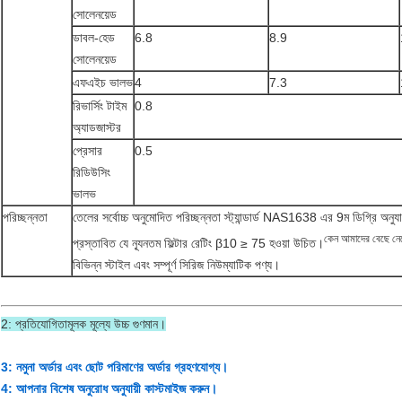
সোলেনয়েড
ডাবল-হেড
6.8
8.9
সোলেনয়েড
এফএইচ ভালভ
4
7.3
রিভার্সিং টাইম
0.8
অ্যাডজাস্টর
প্রেসার
0.5
রিডিউসিং
ভালভ
পরিচ্ছন্নতা
তেলের সর্বোচ্চ অনুমোদিত পরিচ্ছন্নতা স্ট্যান্ডার্ড NAS1638 এর 9ম ডিগ্রি অনুয
কেন আমাদের বেছে নে
প্রস্তাবিত যে ন্যূনতম ফিল্টার রেটিং β10 ≥ 75 হওয়া উচিত।
বিভিন্ন স্টাইল এবং সম্পূর্ণ সিরিজ নিউম্যাটিক পণ্য।
2: প্রতিযোগিতামূলক মূল্যে উচ্চ গুণমান।
3: নমুনা অর্ডার এবং ছোট পরিমাণের অর্ডার গ্রহণযোগ্য।
4: আপনার বিশেষ অনুরোধ অনুযায়ী কাস্টমাইজ করুন।