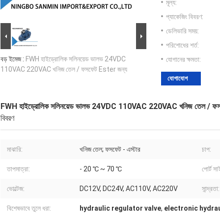
মূল্য:
প্যাকেজিং বিবরণ:
ডেলিভারি সময়:
পরিশোধের শর্ত:
বড় ইমেজ :
FWH হাইড্রোলিক সলিনয়েড ভালভ 24VDC
যোগানের ক্ষমতা:
110VAC 220VAC খনিজ তেল / ফসফেট Ester জন্য
যোগাযোগ
FWH হাইড্রোলিক সলিনয়েড ভালভ 24VDC 110VAC 220VAC খনিজ তেল / ফস
বিবরণ
মাঝারি:
খনিজ তেল; ফসফেট - এস্টার
চাপ:
তাপমাত্রা:
- 20 ℃ ~ 70 ℃
পোর্ট স
ভোল্টেজ:
DC12V, DC24V, AC110V, AC220V
সান্দ্রতা:
বিশেষভাবে তুলে ধরা:
hydraulic regulator valve
,
electronic hydrau