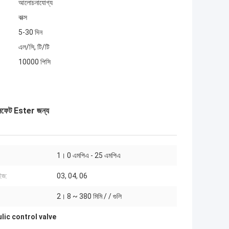
আলোচনাযোগ্য
বাক্স
5-30 দিন
এল/সি, টি/টি
10000 পিসি
ফেট Ester জন্য
1। 0 এমপিএ - 25 এমপিএ
াইজ:
03, 04, 06
2। 8 ~ 380 মিমি / / গুলি
lic control valve