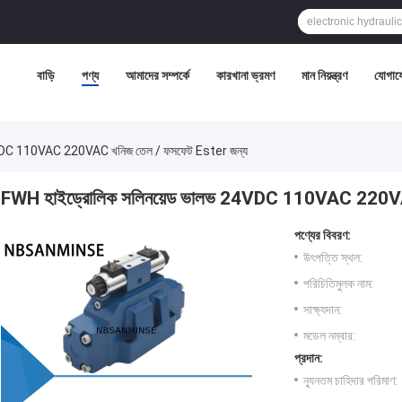
বাড়ি
পণ্য
আমাদের সম্পর্কে
কারখানা ভ্রমণ
মান নিয়ন্ত্রণ
যোগায
4VDC 110VAC 220VAC খনিজ তেল / ফসফেট Ester জন্য
FWH হাইড্রোলিক সলিনয়েড ভালভ 24VDC 110VAC 220VAC
পণ্যের বিবরণ:
উৎপত্তি স্থল:
পরিচিতিমুলক নাম:
সাক্ষ্যদান:
মডেল নম্বার:
প্রদান:
ন্যূনতম চাহিদার পরিমাণ: