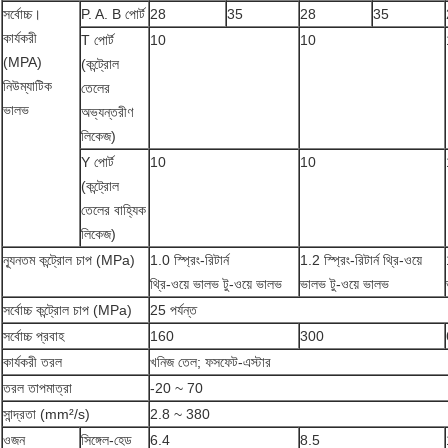
সর্বোচ্চ।
P. A. B পোর্ট
28
35
28
35
কার্যকরী
T পোর্ট
10
10
(MPA)
(কন্ট্রোল
নিউম্যাটিক
তেলের
ভালভ
অভ্যন্তরীণ
লিকেজ)
Y পোর্ট
10
10
(কন্ট্রোল
তেলের বাহ্যিক
লিকেজ)
ন্যূনতম কন্ট্রোল চাপ (MPa)
1.0 স্প্রিং-রিটার্ন
1.2 স্প্রিং-রিটার্ন থ্রি-ওয়ে
থ্রি-ওয়ে ভালভ টু-ওয়ে ভালভ
ভালভ টু-ওয়ে ভালভ
সর্বোচ্চ কন্ট্রোল চাপ (MPa)
25 পর্যন্ত
সর্বোচ্চ প্রবাহ
160
300
কার্যকরী তরল
খনিজ তেল; ফসফেট-এস্টার
তরল তাপমাত্রা
-20 ~ 70
সান্দ্রতা (mm²/s)
2.8 ~ 380
ওজন
সিঙ্গেল-হেড
6.4
8.5