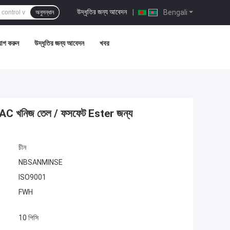
উদ্ধৃতির জন্য আবেদন
|
Bengali
অনুসন্ধান
োগ করুন
উদ্ধৃতির জন্য আবেদন
খবর
 খনিজ তেল / ফসফেট Ester জন্য
চীন
NBSANMINSE
ISO9001
FWH
10 পিসি