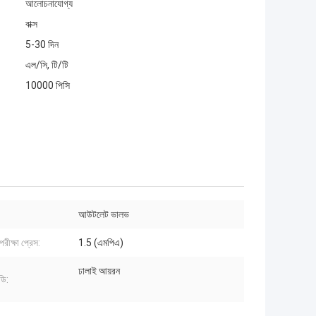
আলোচনাযোগ্য
বাক্স
5-30 দিন
এল/সি, টি/টি
10000 পিসি
আউটলেট ভালভ
পরীক্ষা প্রেস:
1.5 (এমপিএ)
ঢালাই আয়রন
ডি: