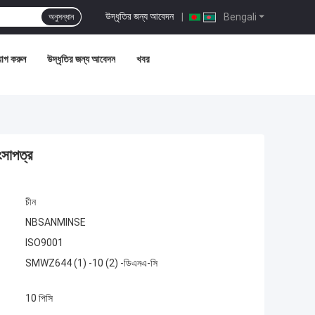
উদ্ধৃতির জন্য আবেদন
|
Bengali
অনুসন্ধান
োগ করুন
উদ্ধৃতির জন্য আবেদন
খবর
সাপত্র
চীন
NBSANMINSE
ISO9001
SMWZ644 (1) -10 (2) -ডিএনএ-সি
10 পিসি