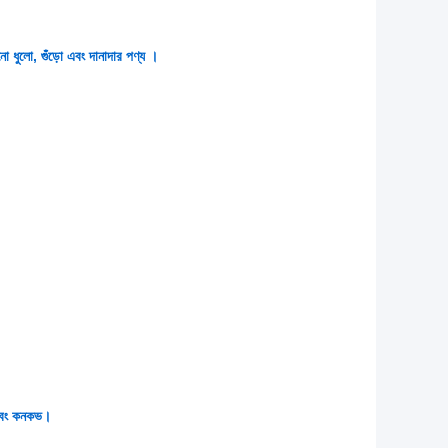
নো ধুলো, গুঁড়ো এবং দানাদার পণ্য ।
ন এবং কনকভ।