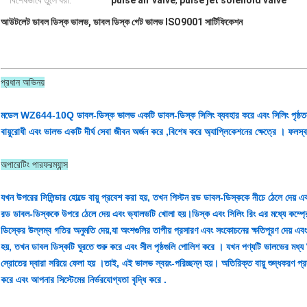
বিশেষভাবে তুলে ধরা:
pulse air valve
,
pulse jet solenoid valve
আউটলেট ডাবল ডিস্ক ভালভ, ডাবল ডিস্ক গেট ভালভ ISO9001 সার্টিফিকেশন
প্রধান অভিনয়
মডেল WZ644-10Q ডাবল-ডিস্ক ভালভ একটি ডাবল-ডিস্ক সিলিং ব্যবহার করে এবং সিলিং পৃষ্ঠতল
বায়ুরোধী এবং ভালভ একটি দীর্ঘ সেবা জীবন অর্জন করে ,বিশেষ করে অ্যাপ্লিকেশনের ক্ষেত্রে । ফলস্বরূ
অপারেটিং পারফরম্যান্স
যখন উপরের সিলিন্ডার হোল্ডে বায়ু প্রবেশ করা হয়, তখন পিস্টন রড ডাবল-ডিস্ককে নীচে ঠেলে দেয় এবং 
রড ডাবল-ডিস্ককে উপরে ঠেলে দেয় এবং ভ্যালভটি খোলা হয়।ডিস্ক এবং সিলিং রিং এর মধ্যে কম্প্রেশন
ডিস্কের উল্লম্ব গতির অনুমতি দেয়,যা অংশগুলির তাপীয় প্রসারণ এবং সংকোচনের ক্ষতিপূরণ দেয় এ
হয়, তখন ডাবল ডিস্কটি ঘুরতে শুরু করে এবং সীল পৃষ্ঠগুলি পোলিশ করে । যখন পণ্যটি ভালভের মধ্য দিয
স্রোতের দ্বারা সরিয়ে ফেলা হয় ।তাই, এই ভালভ স্বয়ং-পরিচ্ছন্ন হয়। অতিরিক্ত বায়ু শুদ্ধকরণ প্র
করে এবং আপনার সিস্টেমের নির্ভরযোগ্যতা বৃদ্ধি করে .