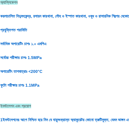
অ্যাপ্লিকেশন
কয়লাচালিত বিদ্যুৎকেন্দ্র, রসায়ন কারখানা, লৌহ ও ইস্পাত কারখানা, ওষুধ ও রাসায়নিক শিল্পের যেকো
প্রযুক্তিগত পরামিতি
সর্বাধিক অপারেটিং চাপঃ ১.০ এমপিএ
সর্বোচ্চ পরীক্ষার চাপঃ 1.5MPa
অপারেটিং তাপমাত্রাঃ <200°C
ফুটো পরীক্ষার চাপঃ 1.1MPa
ইনস্টলেশন এবং প্রয়োগ
1ইনস্টলেশনের আগে নিশ্চিত হয়ে নিন যে বায়ুসংক্রান্ত অ্যাকুয়েটর কোনো ত্রুটিমুক্ত, যেমন ভাঙ্গ