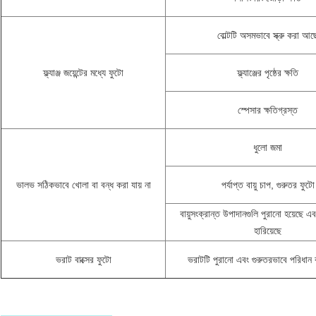
বোল্টটি অসমভাবে স্ক্রু করা আছ
ফ্ল্যাঞ্জ জয়েন্টের মধ্যে ফুটো
ফ্ল্যাঞ্জের পৃষ্ঠের ক্ষতি
স্পেসার ক্ষতিগ্রস্ত
ধুলো জমা
ভালভ সঠিকভাবে খোলা বা বন্ধ করা যায় না
পর্যাপ্ত বায়ু চাপ, গুরুতর ফুটো
বায়ুসংক্রান্ত উপাদানগুলি পুরানো হয়েছে এব
হারিয়েছে
ভরাট বাক্সের ফুটো
ভরাটটি পুরানো এবং গুরুতরভাবে পরিধান 