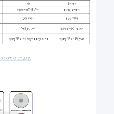
নাম
উপাদান
সংযোগকারী টি-পিস
ঢালাই ইস্পাত
শেষ ক্যাপ
৪৫# স্টিল
লিঙ্কিং নেক
হডুলার কাস্ট আয়রন
অ্যালুমিনিয়ামের বায়ুসংক্রান্ত চালক
অ্যালুমিনিয়াম সিলিন্ডার