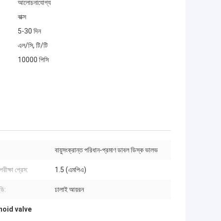
আলোচনাযোগ্য
বাক্স
5-30 দিন
এল/সি, টি/টি
10000 পিসি
বায়ুসংক্রান্ত পরিধান-প্রমাণ ডাবল ডিস্ক ভালভ
পরীক্ষা প্রেস:
1.5 (এমপিএ)
ডি:
ঢালাই আয়রন
noid valve