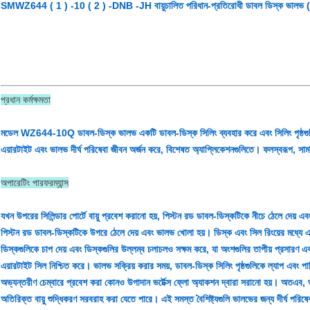
SMWZ644 ( 1 ) -10 ( 2 ) -DNB -JH বায়ুচালিত পরিধান-প্রতিরোধী ডাবল ডিস্ক ভালভ ( নু
প্রধান কর্মক্ষমতা
মডেল WZ644-10Q ডাবল-ডিস্ক ভালভ একটি ডাবল-ডিস্ক সিলিং ব্যবহার করে এবং সিলিং পৃষ্ঠগুলি
এয়ারটাইট এবং ভালভ দীর্ঘ পরিষেবা জীবন অর্জন করে, বিশেষত অ্যাপ্লিকেশনগুলিতে। ফলস্বরূপ, সামগ্র
অপারেটিং পারফরম্যান্স
যখন উপরের সিলিন্ডার পোর্টে বায়ু প্রবেশ করানো হয়, পিস্টন রড ডাবল-ডিস্কটিকে নীচে ঠেলে দেয় এবং 
পিস্টন রড ডাবল-ডিস্কটিকে উপরে ঠেলে দেয় এবং ভালভ খোলা হয়। ডিস্ক এবং সিল রিংয়ের মধ্যে একটি 
ডিস্কগুলিকে চাপ দেয় এবং ডিস্কগুলির উল্লম্ব চলাচলও সক্ষম করে, যা অংশগুলির তাপীয় প্রসারণ
এয়ারটাইট সিল নিশ্চিত করে। ভালভ সক্রিয় করার সময়, ডাবল-ডিস্ক সিলিং পৃষ্ঠগুলিকে ল্যাপ এবং 
অভ্যন্তরীণ চেম্বারে প্রবেশ করা কোনও উপাদান ভর্টেক্স ফ্লো অ্যাকশন দ্বারা সরানো হয়। অতএব, ভ
অতিরিক্ত বায়ু শুদ্ধিকরণ সরবরাহ করা যেতে পারে। এই সমস্ত বৈশিষ্ট্যগুলি ভালভের জন্য দীর্ঘ পরিষ