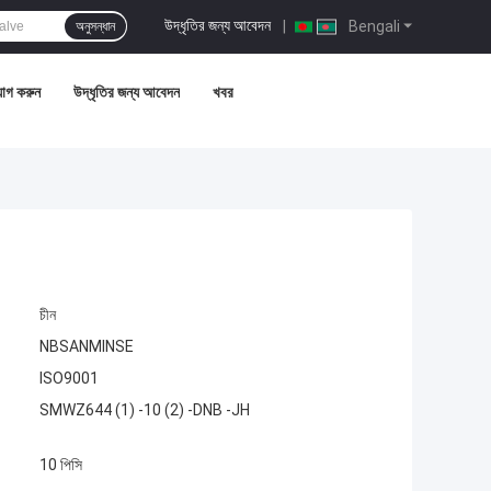
উদ্ধৃতির জন্য আবেদন
|
Bengali
অনুসন্ধান
োগ করুন
উদ্ধৃতির জন্য আবেদন
খবর
চীন
NBSANMINSE
ISO9001
SMWZ644 (1) -10 (2) -DNB -JH
10 পিসি