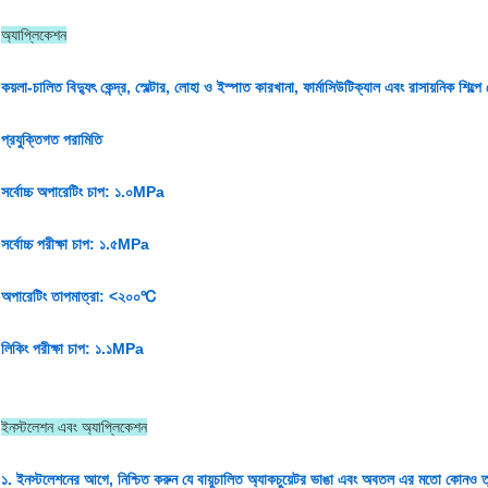
অ্যাপ্লিকেশন
কয়লা-চালিত বিদ্যুৎ কেন্দ্র, স্মেল্টার, লোহা ও ইস্পাত কারখানা, ফার্মাসিউটিক্যাল এবং রাসায়নিক শিল্
প্রযুক্তিগত পরামিতি
সর্বোচ্চ অপারেটিং চাপ: ১.০MPa
সর্বোচ্চ পরীক্ষা চাপ: ১.৫MPa
অপারেটিং তাপমাত্রা: <২০০℃
লিকিং পরীক্ষা চাপ: ১.১MPa
ইনস্টলেশন এবং অ্যাপ্লিকেশন
১. ইনস্টলেশনের আগে, নিশ্চিত করুন যে বায়ুচালিত অ্যাকচুয়েটর ভাঙা এবং অবতল এর মতো কোনও ত্