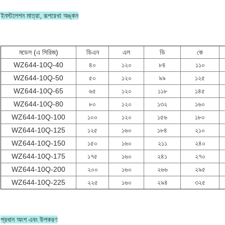
ইনস্টলেশন মাত্রা, রূপরেখা অঙ্কন
মডেল (এ সিরিজ)
ডিএন
এল
ডি
কে
WZ644-10Q-40
৪০
১২০
৮৪
১১০
WZ644-10Q-50
৫০
১২০
৯৯
১২৫
WZ644-10Q-65
৬৫
১২০
১১৮
১৪৫
WZ644-10Q-80
৮০
১২০
১৩২
১৬০
WZ644-10Q-100
১০০
১২০
১৫৬
১৮০
WZ644-10Q-125
১২৫
১৬০
১৮৪
২১০
WZ644-10Q-150
১৫০
১৬০
২১১
২৪০
WZ644-10Q-175
১৭৫
১৬০
২৪১
২৭০
WZ644-10Q-200
২০০
১৬০
২৬৬
২৯৫
WZ644-10Q-225
২২৫
১৬০
২৯৪
৩২৫
প্রধান অংশ এবং উপকরণ