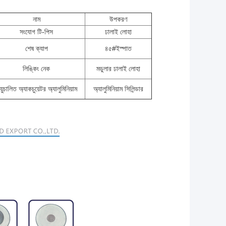
নাম
উপকরণ
সংযোগ টি-পিস
ঢালাই লোহা
শেষ ক্যাপ
৪৫#ইস্পাত
লিঙ্কিং নেক
মডুলার ঢালাই লোহা
য়ুচালিত অ্যাকচুয়েটর অ্যালুমিনিয়াম
অ্যালুমিনিয়াম সিলিন্ডার