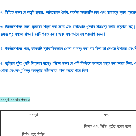
২. নিশ্চিত করুন যে জয়েন্ট ফ্ল্যাঞ্জ, কাঠামোগত দৈর্ঘ্য, সর্বোচ্চ অপারেটিং চাপ এবং নামমাত্র ব্যাস প্রয়
৩. ইনস্টলেশনের সময়, মূলভাবে শক্ত করা স্টাড এবং বাদামগুলি পুনরায় সামঞ্জস্য করার অনুমতি নেই। 
ফ্ল্যাঞ্জ পৃষ্ঠ সমতল রাখুন। বোল্ট শক্ত করার জন্য সমানভাবে বল প্রয়োগ করুন।
৪. ইনস্টলেশনের পরে, ভালভটি স্বাভাবিকভাবে খোলা বা বন্ধ করা যায় কিনা তা দেখতে উপরের এবং নীচে
৫. কন্ট্রোল সুইচ (যদি বিদ্যমান থাকে) পরীক্ষা করুন যে এটি নির্ভরযোগ্যভাবে শক্ত করা আছে কিনা, এর প
খোলা এবং সম্পূর্ণ বন্ধ অবস্থায় সঠিকভাবে কাজ করতে পারে কিনা।
সমস্যা সমাধান পদ্ধতি
সমস্যা
কারণ
ডিস্ক এবং সিলিং পৃষ্ঠের মধ্যে ময়লা
সিলিং পৃষ্ঠে লিকিং