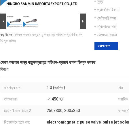
মূল্য:
প্যাকেজিং বিবরণ:
ডেলিভারি সময়:
পরিশোধের শর্ত:
বড় ইমেজ :
পেবল কয়লার জন্য বায়ুসংক্রান্ত পরিধান-প্রমাণ ডাবল
যোগানের ক্ষমতা:
ডিস্ক ভালভ
যোগাযোগ
পেবল কয়লার জন্য বায়ুসংক্রান্ত পরিধান-প্রমাণ ডাবল ডিস্ক ভালভ
বিবরণ
নামমাত্র চাপ:
1.0 (এমপিএ)
নাম:
তাপমাত্রা:
＜ 450 ℃
সর্বাধিক 
ডিএন 1 এক্স ডিএন 2:
250x300, 300x350
ভালভ ব
বিশেষভাবে তুলে ধরা:
electromagnetic pulse valve
,
pulse jet sole