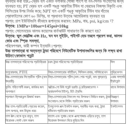
ব্যবহার করা হয়
G-থ্রেড হল একটি নলাকার সোজা পাইপ যা নন-সিলড সংযোগের জন্য
ব্যবহৃত হয়; PT থ্রেড হল একটি শঙ্কু আকৃতির টিউব যা থ্রেডের নিজস্ব বিকৃতি এবং
সিলিংয়ের উপর নির্ভর করে; NPT হল একটি শঙ্কু আকৃতির টিউব যার দাঁতের
প্রোফাইলের কোণ ৬০ ডিগ্রি, যা প্রধানত উত্তর আমেরিকায় ব্যবহৃত হয়
প্রশ্ন: চাপ ইউনিটগুলি কীভাবে রূপান্তর করবেন: MPa, বার, psi, kg/cm ²?
উত্তর: 1MPa=10bar≈145psi≈10kg
প্রশ্ন: সোলেনয়েড ভালভ কয়েলের বার্নআউট সাধারণত কি কারণে হয়?
উত্তর: ভুল ভোল্টেজ এবং Hz, ঘন ঘন সুইচিং, পাইলট হেড তরলে প্রবেশ করা, ভালভ
কোর এবং স্প্রিং সমস্যা,
পরিবেশ
গরম, ভারী কম্পন ইত্যাদি।
প্রশ্ন:
উচ্চ তাপমাত্রা বা অত্যন্ত ঠান্ডা পরিবেশে নিউমেটিক উপাদানগুলির জন্য কি লক্ষ্য রাখা
উচিত?
ফোকাস পয়েন্ট
উচ্চ তাপমাত্রা পরিবেশের প্রতিক্রিয়া
চরম ঠান্ডা পরিবেশের প্রতিক্রিয়া
সিল
ফ্লুরোরবার, PTFE
নিম্ন-তাপমাত্রার নাইট্রিল, সিলিকন রাবার, পলিউরেথেন
লুব্রিকেশন
উচ্চ-তাপমাত্রার সিন্থেটিক গ্রীস (কম
নিম্ন-তাপমাত্রার গ্রীস (কম পোর পয়েন্ট, কম সান্দ্রতা)
এয়ার সাপ্লাই
উদ্বায়ী)
ট্রিটমেন্ট
কুলিং শক্তিশালী করুন, কার্যকর জল
আল্ট্রা-লো ডিউ পয়েন্ট ড্রাইং (রেফ্রিজারেশন +
ধাতব উপাদান
অপসারণ
অ্যাডসর্পশন টাইপ), হিট ট্রেসিং
প্রসারণ ক্লিয়ারেন্স রিজার্ভ করুন
নিম্ন-তাপমাত্রার টাফনেস সহ উপকরণ নির্বাচন করুন, ঠান্ডা
নিয়ন্ত্রণ
সংকোচন থেকে লিকিং প্রতিরোধ করুন
উপাদান
উচ্চ তাপ-প্রতিরোধী গ্রেডের কয়েল,
ইনসুলেশন বক্স ইনস্টল করুন, স্থানীয় গরম করা, ঠান্ডা
ইনস্টলেশন
তাপ অপচয়, কম বিদ্যুৎ খরচ
ঘনীভবন প্রতিরোধ করুন
তাপ উত্স থেকে দূরে রাখুন, তাপ
বাতাস এবং তুষার থেকে এক্সপোজার এড়িয়ে চলুন, তাপ
নিরোধক প্লেট যোগ করুন
নিরোধক উপকরণ দিয়ে মুড়িয়ে দিন