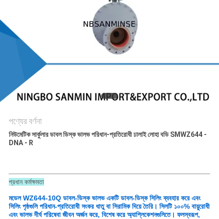
গোপনীয়তা
নীতি
পণ্যের বর্ণনা
নিউমেটিক সার্কুলার ডাবল ডিস্ক ভালভ পরিধান-প্রতিরোধী ঢালাই লোহা বডি SMWZ644 -
DNA - R
প্রধান কর্মক্ষমতা
মডেল WZ644-10Q ডাবল-ডিস্ক ভালভ একটি ডাবল-ডিস্ক সিলিং ব্যবহার করে এবং
সিলিং পৃষ্ঠগুলি পরিধান-প্রতিরোধী সংকর ধাতু বা সিরামিক দিয়ে তৈরি। সিলটি ১০০% বায়ুরোধী
এবং ভালভ দীর্ঘ পরিষেবা জীবন অর্জন করে, বিশেষ করে অ্যাপ্লিকেশনগুলিতে। ফলস্বরূপ,