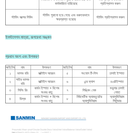
কার্যকারিতা হারিয়েছে
প্রতিস্থাপন করুন
স্টাফিং পুরানো হয়ে গেছে এবং গুরুতরভাবে
স্টাফিং বক্সের লিকিং
স্টাফিং প্রতিস্থাপন করুন
ক্ষয়প্রাপ্ত হয়েছে
ইনস্টলেশন মাত্রা, রূপরেখা অঙ্কন
প্রধান অংশ এবং উপকরণ
আইটেম
নাম
উপকরণ
আইটেম
নাম
উপকরণ
১
ভালভ বডি
ডাক্টাইল আয়রন
৫
সংযোগ টি-পিস
ঢালাই ইস্পাত
সাইড ভালভ
২
ডাক্টাইল আয়রন
৬
এন্ড ক্যাপ
৪৫#ইস্পাত
বডি
কার্বন ইস্পাত + বিশেষ
মডুলার ঢালাই
৩
সিলিং রিং
৭
লিঙ্কিং নেক
সংকর ধাতু
লোহা
কার্বন ইস্পাত + বিশেষ
নিউমেটিক অ্যাকচুয়েটর
অ্যালুমিনিয়াম
৪
ডিস্ক
৮
সংকর ধাতু
অ্যালুমিনিয়াম
সিলিন্ডার