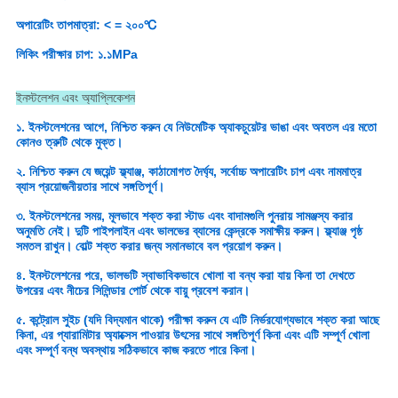
অপারেটিং তাপমাত্রা: < = ২০০℃
লিকিং পরীক্ষার চাপ: ১.১MPa
ইনস্টলেশন এবং অ্যাপ্লিকেশন
১. ইনস্টলেশনের আগে, নিশ্চিত করুন যে নিউমেটিক অ্যাকচুয়েটর ভাঙা এবং অবতল এর মতো
কোনও ত্রুটি থেকে মুক্ত।
২. নিশ্চিত করুন যে জয়েন্ট ফ্ল্যাঞ্জ, কাঠামোগত দৈর্ঘ্য, সর্বোচ্চ অপারেটিং চাপ এবং নামমাত্র
ব্যাস প্রয়োজনীয়তার সাথে সঙ্গতিপূর্ণ।
৩. ইনস্টলেশনের সময়, মূলভাবে শক্ত করা স্টাড এবং বাদামগুলি পুনরায় সামঞ্জস্য করার
অনুমতি নেই। দুটি পাইপলাইন এবং ভালভের ব্যাসের কেন্দ্রকে সমাক্ষীয় করুন। ফ্ল্যাঞ্জ পৃষ্ঠ
সমতল রাখুন। বোল্ট শক্ত করার জন্য সমানভাবে বল প্রয়োগ করুন।
৪. ইনস্টলেশনের পরে, ভালভটি স্বাভাবিকভাবে খোলা বা বন্ধ করা যায় কিনা তা দেখতে
উপরের এবং নীচের সিলিন্ডার পোর্ট থেকে বায়ু প্রবেশ করান।
৫. কন্ট্রোল সুইচ (যদি বিদ্যমান থাকে) পরীক্ষা করুন যে এটি নির্ভরযোগ্যভাবে শক্ত করা আছে
কিনা, এর প্যারামিটার অ্যাক্সেস পাওয়ার উৎসের সাথে সঙ্গতিপূর্ণ কিনা এবং এটি সম্পূর্ণ খোলা
এবং সম্পূর্ণ বন্ধ অবস্থায় সঠিকভাবে কাজ করতে পারে কিনা।