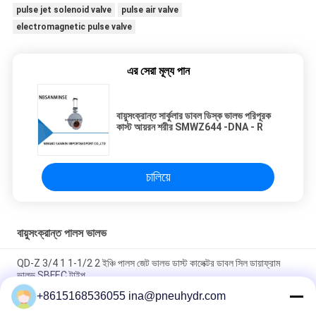
pulse jet solenoid valve
pulse air valve
electromagnetic pulse valve
এর সেরা মূল্য পান
বায়ুসংক্রান্ত সার্কুলার ডাবল ডিস্ক ভালভ পরিপূরক
কাস্ট আয়রন শরীর SMWZ644 -DNA - R
চালিয়ে
বায়ুসংক্রান্ত পালস ভালভ
QD-Z 3/4 1 1-1/2 2 ইঞ্চি পালস জেট ভালভ ডাস্ট কালেক্টর ডাবল সিল ডায়াফ্রাম
ভালভ SBFEC টাইপ
+8615168536055 ina@pneuhydr.com
এনবিএসএনএমএনএসইউ কিউডি-ওয়াই ডায়াফ্রাম ভালভ পালস জেট ভালভ এসবিএফইসি