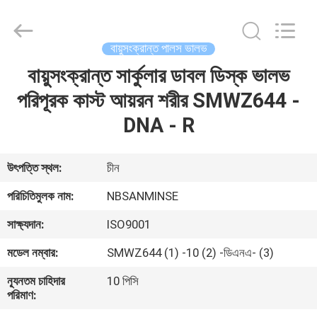
Sanmin
Import
And
Export
Co.,Ltd..
বায়ুসংক্রান্ত পালস ভালভ
All
Rights
বায়ুসংক্রান্ত সার্কুলার ডাবল ডিস্ক ভালভ
বাড়ি
Reserved.
পরিপূরক কাস্ট আয়রন শরীর SMWZ644 -
পণ্য
DNA - R
আমাদের
উৎপত্তি স্থল:
চীন
সম্পর্কে
পরিচিতিমুলক নাম:
NBSANMINSE
সাক্ষ্যদান:
ISO9001
কারখানা
মডেল নম্বার:
SMWZ644 (1) -10 (2) -ডিএনএ- (3)
ভ্রমণ
ন্যূনতম চাহিদার
10 পিসি
পরিমাণ:
মান