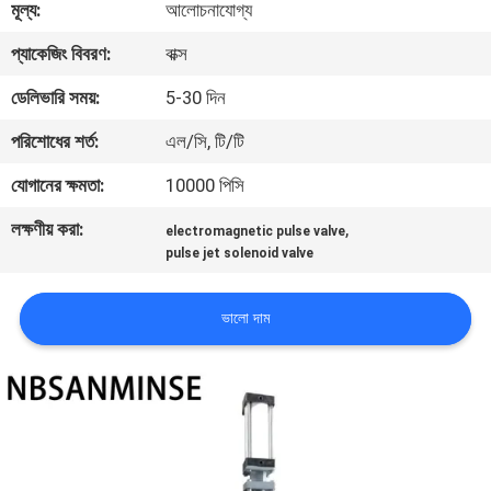
মূল্য:
আলোচনাযোগ্য
নিয়ন্ত্রণ
প্যাকেজিং বিবরণ:
বাক্স
যোগাযোগ
ডেলিভারি সময়:
5-30 দিন
করুন
পরিশোধের শর্ত:
এল/সি, টি/টি
যোগানের ক্ষমতা:
10000 পিসি
খবর
লক্ষণীয় করা:
,
electromagnetic pulse valve
pulse jet solenoid valve
উদ্ধৃতির
জন্য
ভালো দাম
আবেদন
সাইট
ম্যাপ