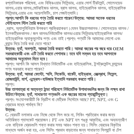
রপ্তানিকারক পরিষেবা, এবং বিক্রি
এয়ার সিলিন্ডার, এয়ার সোর্স ট্রিটমেন্ট, সোলেনয়েড
ভালভ,
এয়ার ভালভ,
মোটরাইজড ভালভ,
ব্রাস ভালভ, হাইড্রোলিক ভালভ, হাইড্রোলিক
সিলিন্ডার,
এয়ার এবং অয়েল
ফিটিং
, চাপ গেজ
ইত্যাদি।
প্রশ্ন:
আপনি কি ধরনের পণ্য তৈরি করতে পারেন?
উত্তর: আমরা অনেক ধরনের
স্টেইনলেস স্টিল তৈরি করতে পারি
,
ব্রাস, অ্যালুমিনিয়াম
উপকরণ প্রক্রিয়াকরণ।
যেমন উচ্চ
চাপ
ভালভ / সোলেনয়েড ভালভ /
ইলেকট্রিকভালভ /
জল ভালভ/
নিউমেটিক ভালভ
/
এয়ার সিলিন্ডার
/হাইড্রোলিক ভালভ/
হাইড্রোলিক অ্যাকুমুলেটর
পণ্য এবং তাই।
প্রশ্ন: পণ্যটি কি আমাদের লোগো এবং
ব্র্যান্ড দিয়ে তৈরি করা যেতে পারে?
উত্তর: হ্যাঁ, অবশ্যই, আমরা তৈরি করতে পারি। আমরা বছরের পর বছর ধরে OEM
সরবরাহকারী এবং এটি তৈরি করতে পেশাদার। তবে যদি সম্ভব হয় তবে আপনাকে
আমাদের অনুমোদন দিতে হবে।
প্রশ্ন: আপনি কি আসল বিখ্যাত নিউমেটিক এবং হাইড্রোলিক, ইন্সট্রুমেন্টস ব্র্যান্ডের
পণ্য সরবরাহ করতে পারেন?
উত্তর: হ্যাঁ, আমরা ফেস্টো, স্মসি, সিকেডি, বার্কেট, হাইড্রাক, রেক্স্রোথ, সিমেন্স,
রোজমাউন্ট, মার্শ, এন্ড্রেস+হাউজার ইত্যাদি সরবরাহ করতে পারি।
প্রশ্ন:
উচ্চ তাপমাত্রা বা অত্যন্ত ঠান্ডা পরিবেশে নিউমেটিক উপাদানগুলির জন্য কি লক্ষ্য রাখা
উচিত?
উত্তর: হ্যাঁ, সাধারণত পণ্যগুলি এক বছরের মানের গ্যারান্টিযুক্ত।
প্রশ্ন: সংযোগকারীটি কি ব্রিটিশ বা মেট্রিক সিস্টেমে আছে? PT, NPT, এবং G
থ্রেডের মধ্যে পার্থক্য কি?
উত্তর:
G থ্রেডটি নলাকার এবং নিজে থেকে সিল করে না, লিকিং প্রতিরোধ করার জন্য
অতিরিক্ত গ্যাসকেট প্রয়োজন। PT এবং NPT হল শঙ্কু আকৃতির, এবং অভ্যন্তরীণ
এবং বাহ্যিক থ্রেডগুলি শক্ত করার সময় আরও শক্ত হয়। সিলিং থ্রেডের বিকৃতির
মাধ্যমে অর্জন করা হয়, এবং সিলিং প্রভাব বাড়ানোর জন্য সাধারণত সিল্যান্ট বা টেপ