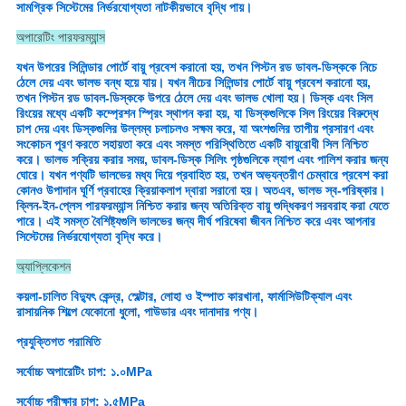
সামগ্রিক সিস্টেমের নির্ভরযোগ্যতা নাটকীয়ভাবে বৃদ্ধি পায়।
অপারেটিং পারফরম্যান্স
যখন উপরের সিলিন্ডার পোর্টে বায়ু প্রবেশ করানো হয়, তখন পিস্টন রড ডাবল-ডিস্ককে নিচে
ঠেলে দেয় এবং ভালভ বন্ধ হয়ে যায়। যখন নীচের সিলিন্ডার পোর্টে বায়ু প্রবেশ করানো হয়,
তখন পিস্টন রড ডাবল-ডিস্ককে উপরে ঠেলে দেয় এবং ভালভ খোলা হয়। ডিস্ক এবং সিল
রিংয়ের মধ্যে একটি কম্প্রেশন স্প্রিং স্থাপন করা হয়, যা ডিস্কগুলিকে সিল রিংয়ের বিরুদ্ধে
চাপ দেয় এবং ডিস্কগুলির উল্লম্ব চলাচলও সক্ষম করে, যা অংশগুলির তাপীয় প্রসারণ এবং
সংকোচন পূরণ করতে সহায়তা করে এবং সমস্ত পরিস্থিতিতে একটি বায়ুরোধী সিল নিশ্চিত
করে। ভালভ সক্রিয় করার সময়, ডাবল-ডিস্ক সিলিং পৃষ্ঠগুলিকে ল্যাপ এবং পালিশ করার জন্য
ঘোরে। যখন পণ্যটি ভালভের মধ্য দিয়ে প্রবাহিত হয়, তখন অভ্যন্তরীণ চেম্বারে প্রবেশ করা
কোনও উপাদান ঘূর্ণি প্রবাহের ক্রিয়াকলাপ দ্বারা সরানো হয়। অতএব, ভালভ স্ব-পরিষ্কার।
ক্লিন-ইন-প্লেস পারফরম্যান্স নিশ্চিত করার জন্য অতিরিক্ত বায়ু শুদ্ধিকরণ সরবরাহ করা যেতে
পারে। এই সমস্ত বৈশিষ্ট্যগুলি ভালভের জন্য দীর্ঘ পরিষেবা জীবন নিশ্চিত করে এবং আপনার
সিস্টেমের নির্ভরযোগ্যতা বৃদ্ধি করে।
অ্যাপ্লিকেশন
কয়লা-চালিত বিদ্যুৎ কেন্দ্র, স্মেল্টার, লোহা ও ইস্পাত কারখানা, ফার্মাসিউটিক্যাল এবং
রাসায়নিক শিল্পে যেকোনো ধুলো, পাউডার এবং দানাদার পণ্য।
প্রযুক্তিগত পরামিতি
সর্বোচ্চ অপারেটিং চাপ: ১.০MPa
সর্বোচ্চ পরীক্ষার চাপ: ১.৫MPa