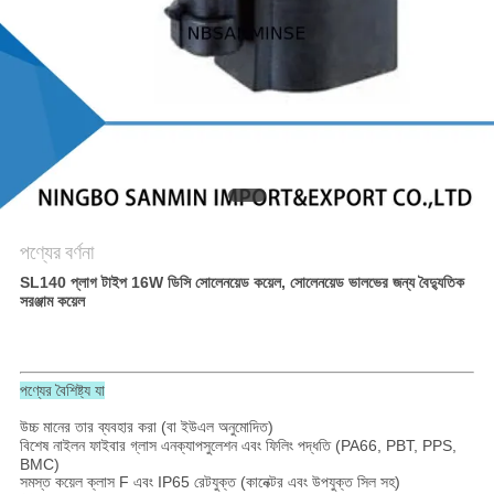
গোপনীয়তা
নীতি
পণ্যের বর্ণনা
SL140 প্লাগ টাইপ 16W ডিসি সোলেনয়েড কয়েল, সোলেনয়েড ভালভের জন্য বৈদ্যুতিক
সরঞ্জাম কয়েল
পণ্যের বৈশিষ্ট্য যা
উচ্চ মানের তার ব্যবহার করা (বা ইউএল অনুমোদিত)
বিশেষ নাইলন ফাইবার গ্লাস এনক্যাপসুলেশন এবং ফিলিং পদ্ধতি (PA66, PBT, PPS,
BMC)
সমস্ত কয়েল ক্লাস F এবং IP65 রেটযুক্ত (কানেক্টর এবং উপযুক্ত সিল সহ)