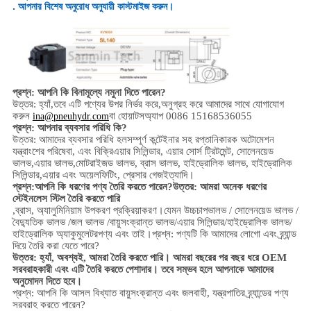
. আপনার বিশেষ অনুরোধ অনুযায়ী কাস্টমাইজ করুন।
প্রশ্ন: আপনি কি বিনামূল্যে নমুনা দিতে পারেন?
উত্তর: হ্যাঁ,
তবে এটি পণ্যের উপর নির্ভর করে,
অনুগ্রহ করে আমাদের সাথে যোগাযোগ
করুন
বা হোয়াটসঅ্যাপ 0086 15168536055
ina@pneuhydr.com
প্রশ্ন: আপনার ব্যবসার পরিধি কি?
উত্তর: আমাদের ব্যবসার পরিধি হল
সম্পূর্ণ কন্টেইনার সহ রপ্তানিকারক অটোমেশন
যন্ত্রাংশের পরিষেবা, এবং বিক্রি
এয়ার সিলিন্ডার, এয়ার সোর্স ট্রিটমেন্ট, সোলেনয়েড
ভালভ,
এয়ার ভালভ,
মোটরাইজড ভালভ,
ব্রাস ভালভ, হাইড্রোলিক ভালভ, হাইড্রোলিক
সিলিন্ডার,
এয়ার এবং অয়েল
ফিটিং
, প্রেসার গেজ
ইত্যাদি।
প্রশ্ন:
আপনি কি ধরণের পণ্য তৈরি করতে পারেন?
উত্তর: আমরা অনেক ধরণের
স্টেইনলেস স্টিল তৈরি করতে পারি
,
ব্রাস, অ্যালুমিনিয়াম
উপকরণ প্রক্রিয়াকরণ।
যেমন উচ্চ
চাপ
ভালভ / সোলেনয়েড ভালভ /
বৈদ্যুতিক ভালভ /
জল ভালভ /
বায়ুসংক্রান্ত ভালভ
/
এয়ার সিলিন্ডার
/হাইড্রোলিক ভালভ/
হাইড্রোলিক অ্যাকুমুলেটর
পণ্য এবং তাই।
প্রশ্ন: পণ্যটি কি আমাদের লোগো এবং ব্র্যান্ড
দিয়ে তৈরি করা যেতে পারে?
উত্তর: হ্যাঁ, অবশ্যই, আমরা তৈরি করতে পারি। আমরা বছরের পর বছর ধরে OEM
সরবরাহকারী এবং এটি তৈরি করতে পেশাদার। তবে সম্ভব হলে আপনাকে আমাদের
অনুমোদন দিতে হবে।
প্রশ্ন: আপনি কি আসল বিখ্যাত বায়ুসংক্রান্ত এবং জলবাহী, যন্ত্রপাতির ব্র্যান্ডের পণ্য
সরবরাহ করতে পারেন?