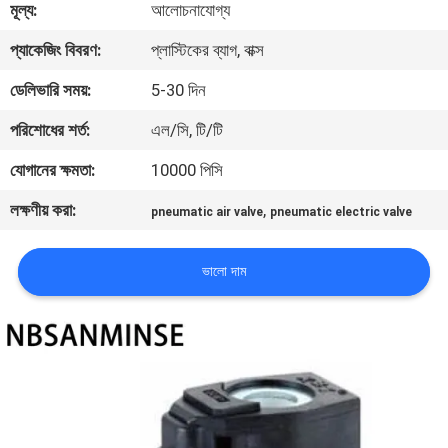
মূল্য:
আলোচনাযোগ্য
নিয়ন্ত্রণ
প্যাকেজিং বিবরণ:
প্লাস্টিকের ব্যাগ, বাক্স
যোগাযোগ
ডেলিভারি সময়:
5-30 দিন
করুন
পরিশোধের শর্ত:
এল/সি, টি/টি
যোগানের ক্ষমতা:
10000 পিসি
খবর
লক্ষণীয় করা:
,
pneumatic air valve
pneumatic electric valve
উদ্ধৃতির
ভালো দাম
জন্য
আবেদন
সাইট
ম্যাপ