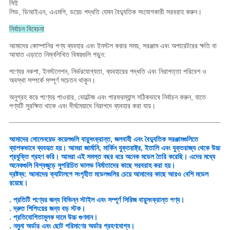
সিই
লিড, ডিআইএন, এএমপি, ডয়েচ পদ্ধতি যেমন বৈদ্যুতিক সংযোগকারী সরবরাহ করুন।
নির্বাচন বিবেচনা
আমাদের কোম্পানির পণ্য ব্যবহার এবং ইনস্টল করার সময়, সরঞ্জাম এবং অপারেটরের ক্ষতি বা
আঘাত এড়াতে নিম্নলিখিত বিষয়গুলি পড়ুন:
পণ্যের নকশা, ইনস্টলেশন, নির্ভরযোগ্যতা, ব্যবহারের পদ্ধতি এবং নিরাপত্তা পরিবেশ ও
অবস্থা সম্পর্কে সম্পূর্ণ সচেতন থাকুন।
অনুগ্রহ করে পণ্যের পাওয়ার, ভোল্টেজ এবং পারফরম্যান্স সঠিকভাবে নির্বাচন করুন, যাতে
পণ্যটি সুরক্ষিত থাকে এবং দীর্ঘমেয়াদে নিরাপদে ব্যবহার করা যায়।
আমাদের সোলেনয়েড কয়েলগুলি বায়ুসংক্রান্ত, জলবাহী এবং বৈদ্যুতিক সরঞ্জামগুলিতে
ব্যাপকভাবে ব্যবহৃত হয়। আমরা জার্মানি, মার্কিন যুক্তরাষ্ট্র, ইতালি এবং যুক্তরাজ্য থেকে উচ্চ
প্রযুক্তি গ্রহণ করি। আমরা এই সমস্ত বছর ধরে অনেক মডেল তৈরি করেছি। এদের মধ্যে
অনেকগুলি বিশ্বজুড়ে সুপরিচিত ভালভ নির্মাতাদের কাছে সরবরাহ করা হয়।
দ্রষ্টব্য: আমাদের ক্যাটালগে সংগৃহীত মডেলগুলির চেয়ে আমাদের কাছে আরও বেশি মডেল
রয়েছে।
. প্রতিটি পণ্যের জন্য বিভিন্ন স্টাইল এবং সম্পূর্ণ সিরিজ বায়ুসংক্রান্ত পণ্য।
. দ্রুত শিপিংয়ের জন্য বড় স্টক।
. প্রতিযোগিতামূলক দামে উচ্চ গুণমান।
. নমুনা অর্ডার এবং ছোট পরিমাণের অর্ডার গ্রহণযোগ্য।