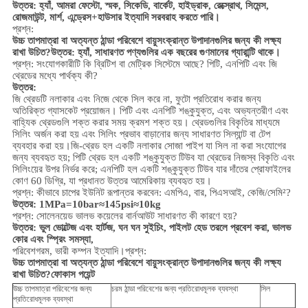
উত্তর: হ্যাঁ, আমরা ফেস্টো, স্মক, সিকেডি, বার্কেট, হাইড্রাক, রেক্স্রোথ, সিমেন্স,
রোজমাউন্ট, মার্শ, এন্ড্রেস+হাউসার ইত্যাদি সরবরাহ করতে পারি।
প্রশ্ন:
উচ্চ তাপমাত্রা বা অত্যন্ত ঠান্ডা পরিবেশে বায়ুসংক্রান্ত উপাদানগুলির জন্য কী লক্ষ্য
রাখা উচিত?
উত্তর: হ্যাঁ, সাধারণত পণ্যগুলির এক বছরের গুণমানের গ্যারান্টি থাকে।
প্রশ্ন: সংযোগকারীটি কি ব্রিটিশ বা মেট্রিক সিস্টেমে আছে? পিটি, এনপিটি এবং জি
থ্রেডের মধ্যে পার্থক্য কী?
উত্তর:
জি থ্রেডটি নলাকার এবং নিজে থেকে সিল করে না, ফুটো প্রতিরোধ করার জন্য
অতিরিক্ত গ্যাসকেট প্রয়োজন। পিটি এবং এনপিটি শঙ্কুযুক্ত, এবং অভ্যন্তরীণ এবং
বাহ্যিক থ্রেডগুলি শক্ত করার সময় ক্রমশ শক্ত হয়। থ্রেডগুলির বিকৃতির মাধ্যমে
সিলিং অর্জন করা হয় এবং সিলিং প্রভাব বাড়ানোর জন্য সাধারণত সিল্যান্ট বা টেপ
ব্যবহার করা হয়।
জি-থ্রেড হল একটি নলাকার সোজা পাইপ যা সিল না করা সংযোগের
জন্য ব্যবহৃত হয়; পিটি থ্রেড হল একটি শঙ্কুযুক্ত টিউব যা থ্রেডের নিজস্ব বিকৃতি এবং
সিলিংয়ের উপর নির্ভর করে; এনপিটি হল একটি শঙ্কুযুক্ত টিউব যার দাঁতের প্রোফাইলের
কোণ 60 ডিগ্রি, যা প্রধানত উত্তর আমেরিকায় ব্যবহৃত হয়।
প্রশ্ন: কীভাবে চাপের ইউনিট রূপান্তর করবেন: এমপিএ, বার, পিএসআই, কেজি/সেমি²?
উত্তর: 1MPa=10bar≈145psi≈10kg
প্রশ্ন: সোলেনয়েড ভালভ কয়েলের বার্নআউট সাধারণত কী কারণে হয়?
উত্তর: ভুল ভোল্টেজ এবং হার্টজ, ঘন ঘন সুইচিং, পাইলট হেড তরলে প্রবেশ করা, ভালভ
কোর এবং স্প্রিং সমস্যা,
পরিবেশ
গরম, ভারী কম্পন ইত্যাদি।
প্রশ্ন:
উচ্চ তাপমাত্রা বা অত্যন্ত ঠান্ডা পরিবেশে বায়ুসংক্রান্ত উপাদানগুলির জন্য কী লক্ষ্য
রাখা উচিত?
ফোকাস পয়েন্ট
উচ্চ তাপমাত্রা পরিবেশের জন্য
চরম ঠান্ডা পরিবেশের জন্য প্রতিরোধমূলক ব্যবস্থা
সিল
প্রতিরোধমূলক ব্যবস্থা