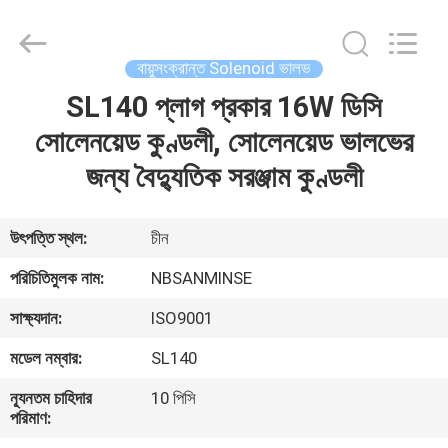
Sanmin
Import
And
Export
Co.,Ltd..
বায়ুসংক্রান্ত Solenoid ভালভ
All
Rights
SL140 প্লাগ প্রকার 16W ডিসি
বাড়ি
Reserved.
সোলেনয়েড কুণ্ডলী, সোলেনয়েড ভালভের
পণ্য
জন্য বৈদ্যুতিক সরঞ্জাম কুণ্ডলী
আমাদের
উৎপত্তি স্থল:
চীন
সম্পর্কে
পরিচিতিমুলক নাম:
NBSANMINSE
সাক্ষ্যদান:
ISO9001
কারখানা
মডেল নম্বার:
SL140
ভ্রমণ
ন্যূনতম চাহিদার
10 পিসি
পরিমাণ:
মান