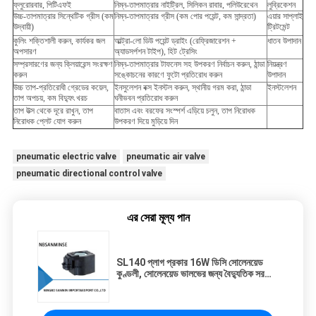
ফ্লুরোরবার, পিটিএফই
নিম্ন-তাপমাত্রার নাইট্রিল, সিলিকন রাবার, পলিউরেথেন
লুব্রিকেশন
উচ্চ-তাপমাত্রার সিন্থেটিক গ্রীস (কম
নিম্ন-তাপমাত্রার গ্রীস (কম পোর পয়েন্ট, কম সান্দ্রতা)
এয়ার সাপ্লাই
উদ্বায়ী)
ট্রিটমেন্ট
কুলিং শক্তিশালী করুন, কার্যকর জল
আল্ট্রা-লো ডিউ পয়েন্ট ড্রাইং (রেফ্রিজারেশন +
ধাতব উপাদান
অপসারণ
অ্যাডসর্পশন টাইপ), হিট ট্রেসিং
সম্প্রসারণের জন্য ক্লিয়ারেন্স সংরক্ষণ
নিম্ন-তাপমাত্রার টাফনেস সহ উপকরণ নির্বাচন করুন, ঠান্ডা
নিয়ন্ত্রণ
করুন
সঙ্কোচনের কারণে ফুটো প্রতিরোধ করুন
উপাদান
উচ্চ তাপ-প্রতিরোধী গ্রেডের কয়েল,
ইনসুলেশন বক্স ইনস্টল করুন, স্থানীয় গরম করা, ঠান্ডা
ইনস্টলেশন
তাপ অপচয়, কম বিদ্যুৎ খরচ
ঘনীভবন প্রতিরোধ করুন
তাপ উত্স থেকে দূরে রাখুন, তাপ
বাতাস এবং বরফের সংস্পর্শ এড়িয়ে চলুন, তাপ নিরোধক
নিরোধক প্লেট যোগ করুন
উপকরণ দিয়ে মুড়িয়ে দিন
pneumatic electric valve
pneumatic air valve
pneumatic directional control valve
এর সেরা মূল্য পান
SL140 প্লাগ প্রকার 16W ডিসি সোলেনয়েড
কুণ্ডলী, সোলেনয়েড ভালভের জন্য বৈদ্যুতিক সরঞ্জাম
কুণ্ডলী