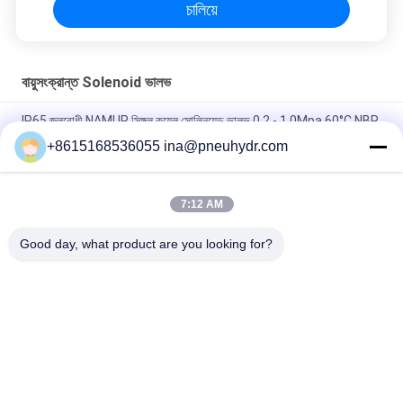
চালিয়ে
বায়ুসংক্রান্ত Solenoid ভালভ
IP65 জলরোধী NAMUR সিঙ্গল কয়েল সোলিনয়েড ভালভ 0.2 - 1.0Mpa 60°C NBR
PUR সিল
+8615168536055 ina@pneuhydr.com
FV-L10 ইন-লাইন ৫-ওয়ে নিউম্যাটিক সোলিনয়েড ভালভ M7
7:12 AM
DOOS লিড - টাইপ সিরিজ সলিনয়েড ভালভ কুণ্ডলী DC24V ডিসি 29W পালস ভালভ
কুণ্ডলী
Good day, what product are you looking for?
সব
বায়ুসংক্রান্ত Solenoid 
বায়ুসংক্রান্ত পালস ভালভ
ভালভ
বায়ুসংক্রান্ত কোণ সিট ভালভ
বায়ুসংক্রান্ত এয়ার ভাইব্রেটর