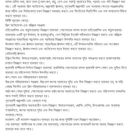
ভালভ চালিত করা, যাতে তরল (যেমন জল, বায়ু, তেল এবং গ্যাস) প্রবাহের দিক, প্রবাহ এবং গতি নিয়ন্ত্রণ করা
যায়। এটি প্রধানত শিল্প অটোমেশন, যন্ত্রপাতি উত্পাদন, গৃহস্থালী যন্ত্রপাতি এবং অন্যান্য ক্ষেত্রে সরঞ্জামগুলির
জন্য সঠিক এবং নির্ভরযোগ্য তরল নিয়ন্ত্রণ সরবরাহ করতে এবং সিস্টেমের স্থিতিশীল এবং দক্ষ অপারেশন নিশ্চিত
করতে ব্যবহৃত হয়।
নির্দিষ্ট প্রয়োগ ক্ষেত্র:
শিল্প অটোমেশন এবং যান্ত্রিক সরঞ্জাম:
হাইড্রোলিক এবং বায়ুসংক্রান্ত নিয়ন্ত্রণ ব্যবস্থা: সোলেনয়েড ভালভ কয়েল হাইড্রোলিক এবং বায়ুসংক্রান্ত
ব্যবস্থার একটি মূল উপাদান, যা অ্যাকচুয়েটর, তেল সিলিন্ডার ইত্যাদি সঠিকভাবে নিয়ন্ত্রণ করতে এবং যান্ত্রিক
সরঞ্জামের স্বয়ংক্রিয় আন্দোলন এবং প্রক্রিয়া নিয়ন্ত্রণ উপলব্ধি করতে ব্যবহৃত হয়।
উৎপাদন লাইন এবং উত্পাদন ব্যবস্থা: স্বয়ংক্রিয় উত্পাদন লাইনে, এটি উপকরণগুলির পরিবহন এবং সংযোজন
নিয়ন্ত্রণ করতে, উত্পাদন দক্ষতা এবং অটোমেশন স্তর উন্নত করতে ব্যবহৃত হয়।
মোটরগাড়ি উত্পাদন:
ইঞ্জিন সিস্টেম: উদাহরণস্বরূপ, ক্যামশ্যাফ্ট সোলেনয়েড ভালভ ভালভের সুইচ সামঞ্জস্য করতে ক্যামশ্যাফ্টের
চলাচল নিয়ন্ত্রণ করতে ব্যবহৃত হয়।
জ্বালানী বাষ্পীভবন নির্গমন নিয়ন্ত্রণ ব্যবস্থা: ক্যানিস্টার সোলেনয়েড ভালভ জ্বালানী বাষ্প শোষণ এবং মুক্তি দিতে
ব্যবহৃত হয় পরিবেশগত নির্গমন উপলব্ধি করতে।
জল শোধন এবং পরিষ্কারকরণ ব্যবস্থা:
উচ্চ-চাপ পরিষ্কারকরণ সরঞ্জাম: উচ্চ-চাপ জলের প্রবাহের সুইচ এবং দিক নিয়ন্ত্রণ করতে ব্যবহৃত হয়, যা গাড়ি
ধোয়ার সিস্টেম এবং শিল্প পরিষ্কারকরণে ব্যাপকভাবে ব্যবহৃত হয়।
বর্জ্য জল শোধন সুবিধা: সোলেনয়েড ভালভ বর্জ্য জলের প্রবাহের দিক নিয়ন্ত্রণ করতে এবং পরিবেশগত মানগুলির
সাথে সম্মতি নিশ্চিত করতে ব্যবহৃত হয়।
গৃহস্থালী যন্ত্রপাতি এবং ভোক্তা পণ্য:
গৃহস্থালী যন্ত্রপাতির অভ্যন্তরীণ তরল নিয়ন্ত্রণ: উদাহরণস্বরূপ, ওয়াশিং মেশিন, ডিশওয়াশার এবং অন্যান্য
পণ্যগুলিতে, জলের প্রবাহের সুইচ এবং দিক নিয়ন্ত্রণ করে।
অন্যান্য ক্ষেত্র:
মহাকাশ: এটি মহাকাশ সরঞ্জামেও ব্যবহৃত হয় যার জন্য সুনির্দিষ্ট তরল নিয়ন্ত্রণ প্রয়োজন।
সেচ ব্যবস্থা: আউটডোর বা ভেজা সেচ ব্যবস্থায়, সোলেনয়েড ভালভ কয়েলগুলি জলের প্রবাহ নিয়ন্ত্রণ করতে
ব্যবহার করা যেতে পারে।