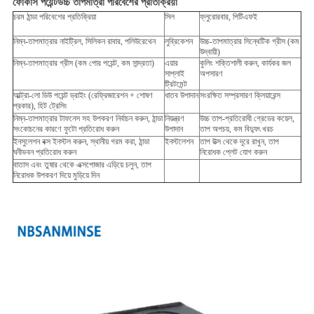
ফোকাস পয়েন্ট
উচ্চ তাপমাত্রা পরিবেশের প্রতিক্রিয়া
চরম ঠান্ডা পরিবেশের প্রতিক্রিয়া
সিল
ফ্লুরোরবার, পিটিএফই
নিম্ন-তাপমাত্রার নাইট্রিল, সিলিকন রাবার, পলিউরেথেন
লুব্রিকেশন
উচ্চ-তাপমাত্রার সিন্থেটিক গ্রীস (কম
উদ্বায়ী)
নিম্ন-তাপমাত্রার গ্রীস (কম পোর পয়েন্ট, কম সান্দ্রতা)
এয়ার
কুলিং শক্তিশালী করুন, কার্যকর জল
সাপ্লাই
অপসারণ
ট্রিটমেন্ট
আল্ট্রা-লো ডিউ পয়েন্ট ড্রাইং (রেফ্রিজারেশন + শোষণ
ধাতব উপাদান
সংরক্ষিত সম্প্রসারণ ক্লিয়ারেন্স
প্রকার), হিট ট্রেসিং
নিম্ন-তাপমাত্রার টাফনেস সহ উপকরণ নির্বাচন করুন, ঠান্ডা
নিয়ন্ত্রণ
উচ্চ তাপ-প্রতিরোধী গ্রেডের কয়েল,
সংকোচনের কারণে ফুটো প্রতিরোধ করুন
উপাদান
তাপ অপচয়, কম বিদ্যুৎ খরচ
ইনসুলেশন বক্স ইনস্টল করুন, স্থানীয় গরম করা, ঠান্ডা
ইনস্টলেশন
তাপ উত্স থেকে দূরে রাখুন, তাপ
ঘনীভবন প্রতিরোধ করুন
নিরোধক প্লেট যোগ করুন
বাতাস এবং তুষার থেকে এক্সপোজার এড়িয়ে চলুন, তাপ
নিরোধক উপকরণ দিয়ে মুড়িয়ে দিন