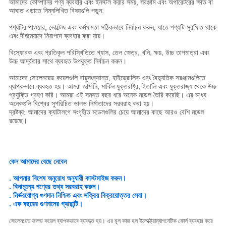
আমাদের কোম্পানির পণ্য ব্যবহার এবং ইনস্টল করার সময়, সরঞ্জাম এবং অপারেটরের ক্ষতি বা
আঘাত এড়াতে নিম্নলিখিত বিষয়গুলি পড়ুন:
পণ্যটির পাওয়ার, ভোল্টেজ এবং কর্মক্ষমতা সঠিকভাবে নির্বাচন করুন, যাতে পণ্যটি সুরক্ষিত থাকে
এবং দীর্ঘমেয়াদে নিরাপদে ব্যবহার করা যায়।
বিস্ফোরক এবং প্রতিকূল পরিস্থিতিতে গ্যাস, তেল ক্ষেত্র, খনি, ক্ষয়, উচ্চ তাপমাত্রা এবং
উচ্চ আর্দ্রতার সাথে ব্যবহৃত উপযুক্ত নির্বাচন করুন।
আমাদের সোলেনয়েড কয়েলগুলি বায়ুসংক্রান্ত, হাইড্রোলিক এবং বৈদ্যুতিক সরঞ্জামগুলিতে
ব্যাপকভাবে ব্যবহৃত হয়। আমরা জার্মানি, মার্কিন যুক্তরাষ্ট্র, ইতালি এবং যুক্তরাজ্য থেকে উচ্চ
প্রযুক্তি গ্রহণ করি। আমরা এই সমস্ত বছর ধরে অনেক মডেল তৈরি করেছি। এর মধ্যে
অনেকগুলি বিশ্বের সুপরিচিত ভালভ নির্মাতাদের সরবরাহ করা হয়।
দ্রষ্টব্য: আমাদের ক্যাটালগে সংগৃহীত মডেলগুলির চেয়ে আমাদের কাছে আরও বেশি মডেল
রয়েছে।
কেন আমাদের বেছে নেবেন
. আপনার বিশেষ অনুরোধ অনুযায়ী কাস্টমাইজ করুন।
. বিনামূল্যে পণ্যের তথ্য সরবরাহ করুন।
. নির্ভরযোগ্য গুণমান নিশ্চিত এবং সক্রিয় বিক্রয়োত্তর সেবা।
. এক বছরের গুণমানের গ্যারান্টি।
সোলেনয়েড ভালভ কয়েল ব্যাপকভাবে ব্যবহৃত হয়। এর মূল কাজ হল ইলেক্ট্রোম্যাগনেটিক ফোর্স ব্যবহার করে