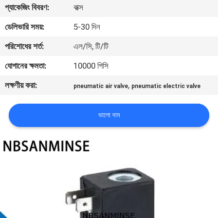
প্যাকেজিং বিবরণ:
বাক্স
নিয়ন্ত্রণ
ডেলিভারি সময়:
5-30 দিন
যোগাযোগ
পরিশোধের শর্ত:
এল/সি, টি/টি
করুন
যোগানের ক্ষমতা:
10000 পিসি
লক্ষণীয় করা:
,
pneumatic air valve
pneumatic electric valve
খবর
ভালো দাম
উদ্ধৃতির
জন্য
আবেদন
সাইট
ম্যাপ