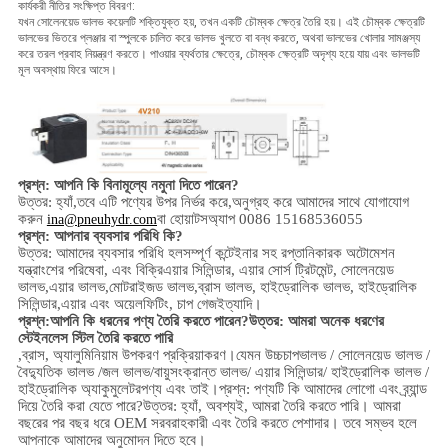
কার্যকরী নীতির সংক্ষিপ্ত বিবরণ:
যখন সোলেনয়েড ভালভ কয়েলটি শক্তিযুক্ত হয়, তখন একটি চৌম্বক ক্ষেত্র তৈরি হয়। এই চৌম্বক ক্ষেত্রটি
ভালভের ভিতরে প্লঞ্জার বা স্পুলকে চালিত করে ভালভ খুলতে বা বন্ধ করতে, অথবা ভালভের খোলার সামঞ্জস্য
করে তরল প্রবাহ নিয়ন্ত্রণ করতে। পাওয়ার ব্যর্থতার ক্ষেত্রে, চৌম্বক ক্ষেত্রটি অদৃশ্য হয়ে যায় এবং ভালভটি
মূল অবস্থায় ফিরে আসে।
প্রশ্ন: আপনি কি বিনামূল্যে নমুনা দিতে পারেন?
উত্তর: হ্যাঁ,
তবে এটি পণ্যের উপর নির্ভর করে,
অনুগ্রহ করে আমাদের সাথে যোগাযোগ
করুন
বা হোয়াটসঅ্যাপ 0086 15168536055
ina@pneuhydr.com
প্রশ্ন: আপনার ব্যবসার পরিধি কি?
উত্তর: আমাদের ব্যবসার পরিধি হল
সম্পূর্ণ কন্টেইনার সহ রপ্তানিকারক অটোমেশন
যন্ত্রাংশের পরিষেবা, এবং বিক্রি
এয়ার সিলিন্ডার, এয়ার সোর্স ট্রিটমেন্ট, সোলেনয়েড
ভালভ,
এয়ার ভালভ,
মোটরাইজড ভালভ,
ব্রাস ভালভ, হাইড্রোলিক ভালভ, হাইড্রোলিক
সিলিন্ডার,
এয়ার এবং অয়েল
ফিটিং
, চাপ গেজ
ইত্যাদি।
প্রশ্ন:
আপনি কি ধরনের পণ্য তৈরি করতে পারেন?
উত্তর: আমরা অনেক ধরণের
স্টেইনলেস স্টিল তৈরি করতে পারি
,
ব্রাস, অ্যালুমিনিয়াম
উপকরণ প্রক্রিয়াকরণ।
যেমন উচ্চ
চাপ
ভালভ / সোলেনয়েড ভালভ /
বৈদ্যুতিক ভালভ /
জল ভালভ/
বায়ুসংক্রান্ত ভালভ
/ এয়ার সিলিন্ডার
/ হাইড্রোলিক ভালভ /
হাইড্রোলিক অ্যাকুমুলেটর
পণ্য এবং তাই।
প্রশ্ন: পণ্যটি কি আমাদের লোগো এবং ব্র্যান্ড
দিয়ে তৈরি করা যেতে পারে?
উত্তর: হ্যাঁ, অবশ্যই, আমরা তৈরি করতে পারি। আমরা
বছরের পর বছর ধরে OEM সরবরাহকারী এবং তৈরি করতে পেশাদার। তবে সম্ভব হলে
আপনাকে আমাদের অনুমোদন দিতে হবে।