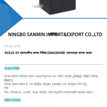
গোপনীয়তা
নীতি
পণ্যের বর্ণনা
4V210 4V ম্যাগনেটিক ভালভ সিরিজ DIN43650B সোলেনয়েড ভালভ কয়েল
পণ্যের বৈশিষ্ট্য
বিশেষ নাইলন ফাইবার গ্লাস এনক্যাপসুলেশন এবং ফিলিং পদ্ধতি (PA66, PBT, PPS,
BMC)
সমস্ত কয়েল ক্লাস F এবং IP65 রেটযুক্ত (কানেক্টর এবং উপযুক্ত সিল সহ)
সিই
লিড, ডিআইএন, এএমপি, ডয়েচ পদ্ধতি যেমন বৈদ্যুতিক সংযোগকারী সরবরাহ করুন।
নির্বাচন বিবেচনা