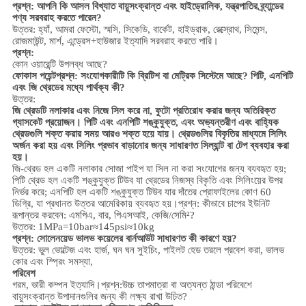
প্রশ্ন: আপনি কি আসল বিখ্যাত বায়ুসংক্রান্ত এবং হাইড্রোলিক, যন্ত্রপাতির ব্র্যান্ডের
পণ্য সরবরাহ করতে পারেন?
উত্তর: হ্যাঁ, আমরা ফেস্টো, স্মসি, সিকেডি, বার্কেট, হাইড্রাক, রেক্স্রোথ, সিমেন্স,
রোজমাউন্ট, মার্শ, এন্ড্রেস+হাউজার ইত্যাদি সরবরাহ করতে পারি।
প্রশ্ন:
কোন ওয়ারেন্টি উপলব্ধ আছে?
ফোকাস পয়েন্ট
প্রশ্ন: সংযোগকারীটি কি ব্রিটিশ বা মেট্রিক সিস্টেমে আছে? পিটি, এনপিটি
এবং জি থ্রেডের মধ্যে পার্থক্য কী?
উত্তর:
জি থ্রেডটি নলাকার এবং নিজে সিল করে না, ফুটো প্রতিরোধ করার জন্য অতিরিক্ত
গ্যাসকেট প্রয়োজন। পিটি এবং এনপিটি শঙ্কুযুক্ত, এবং অভ্যন্তরীণ এবং বাহ্যিক
থ্রেডগুলি শক্ত করার সময় আরও শক্ত হয়ে যায়। থ্রেডগুলির বিকৃতির মাধ্যমে সিলিং
অর্জন করা হয় এবং সিলিং প্রভাব বাড়ানোর জন্য সাধারণত সিল্যান্ট বা টেপ ব্যবহার করা
হয়।
জি-থ্রেড হল একটি নলাকার সোজা পাইপ যা সিল না করা সংযোগের জন্য ব্যবহৃত হয়;
পিটি থ্রেড হল একটি শঙ্কুযুক্ত টিউব যা থ্রেডের নিজস্ব বিকৃতি এবং সিলিংয়ের উপর
নির্ভর করে; এনপিটি হল একটি শঙ্কুযুক্ত টিউব যার দাঁতের প্রোফাইলের কোণ 60
ডিগ্রি, যা প্রধানত উত্তর আমেরিকায় ব্যবহৃত হয়।
প্রশ্ন: কীভাবে চাপের ইউনিট
রূপান্তর করবেন: এমপিএ, বার, পিএসআই, কেজি/সেমি²?
উত্তর: 1MPa=10bar≈145psi≈10kg
প্রশ্ন: সোলেনয়েড ভালভ কয়েলের বার্নআউট সাধারণত কী কারণে হয়?
উত্তর: ভুল ভোল্টেজ এবং হার্জ, ঘন ঘন সুইচিং, পাইলট হেড তরলে প্রবেশ করা, ভালভ
কোর এবং স্প্রিং সমস্যা,
পরিবেশ
গরম, ভারী কম্পন ইত্যাদি।
প্রশ্ন:
উচ্চ তাপমাত্রা বা অত্যন্ত ঠান্ডা পরিবেশে
বায়ুসংক্রান্ত উপাদানগুলির জন্য কী লক্ষ্য রাখা উচিত?