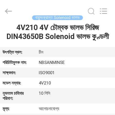
Sanmin
Import
And
Export
Co.,Ltd..
বায়ুসংক্রান্ত Solenoid ভালভ
All
Rights
4V210 4V চৌম্বক ভালভ সিরিজ
বাড়ি
Reserved.
DIN43650B Solenoid ভালভ কুণ্ডলী
পণ্য
উৎপত্তি স্থল:
চীন
আমাদের
পরিচিতিমুলক নাম:
NBSANMINSE
সম্পর্কে
সাক্ষ্যদান:
ISO9001
মডেল নম্বার:
4V210
কারখানা
ন্যূনতম চাহিদার
10 পিসি
ভ্রমণ
পরিমাণ:
মূল্য:
আলোচনাযোগ্য
মান