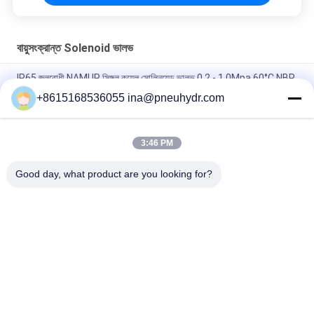
বায়ুসংক্রান্ত Solenoid ভালভ
IP65 জলরোধী NAMUR সিঙ্গল কয়েল সোলিনয়েড ভালভ 0.2 - 1.0Mpa 60°C NBR
PUR সিল
+8615168536055 ina@pneuhydr.com
FV-L10 ইন-লাইন ৫-ওয়ে নিউম্যাটিক সোলিনয়েড ভালভ M7
3:46 PM
DOOS লিড - টাইপ সিরিজ সলিনয়েড ভালভ কুণ্ডলী DC24V ডিসি 29W পালস ভালভ
কুণ্ডলী
Good day, what product are you looking for?
সব
বায়ুসংক্রান্ত Solenoid 
বায়ুসংক্রান্ত পালস ভালভ
ভালভ
বায়ুসংক্রান্ত কোণ সিট ভালভ
বায়ুসংক্রান্ত এয়ার ভাইব্রেটর