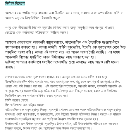
নির্বাচন বিবেচনা
আমাদের কোম্পানির পণ্য ব্যবহার এবং ইনস্টল করার সময়, সরঞ্জাম এবং অপারেটরের ক্ষতি বা
আঘাত এড়াতে নিম্নলিখিত বিষয়গুলি পড়ুন:
পণ্য এবং দীর্ঘমেয়াদী নিরাপদ ব্যবহার নিশ্চিত করার জন্য অনুগ্রহ করে পণ্যের পাওয়ার,
ভোল্টেজ এবং কর্মক্ষমতা সঠিকভাবে নির্বাচন করুন।
আমাদের সোলেনয়েড কয়েলগুলি বায়ুসংক্রান্ত, হাইড্রোলিক এবং বৈদ্যুতিক সরঞ্জামগুলিতে
ব্যাপকভাবে ব্যবহৃত হয়। আমরা জার্মানি, মার্কিন যুক্তরাষ্ট্র, ইতালি এবং যুক্তরাজ্য থেকে উচ্চ
প্রযুক্তি গ্রহণ করি। আমরা এই সমস্ত বছর ধরে অনেক মডেল তৈরি করেছি। এর মধ্যে
অনেকগুলি বিশ্বের সুপরিচিত ভালভ নির্মাতাদের কাছে সরবরাহ করা হয়।
দ্রষ্টব্য: আমাদের ক্যাটালগে সংগৃহীত মডেলগুলির চেয়ে আমাদের কাছে আরও বেশি মডেল
রয়েছে।
সোলেনয়েড ভালভ কয়েল ব্যাপকভাবে ব্যবহৃত হয়। এর মূল কাজ হল ভালভ চালিত করার জন্য
ইলেক্ট্রোম্যাগনেটিক শক্তি ব্যবহার করা, যাতে তরল (যেমন জল, বায়ু, তেল এবং গ্যাস) এর প্রবাহের দিক,
প্রবাহ এবং গতি নিয়ন্ত্রণ করা যায়। এটি প্রধানত শিল্প অটোমেশন, যন্ত্রপাতি উত্পাদন, গৃহস্থালী যন্ত্রপাতি এবং
অন্যান্য ক্ষেত্রে সরঞ্জামগুলির জন্য সঠিক এবং নির্ভরযোগ্য তরল নিয়ন্ত্রণ সরবরাহ করতে এবং সিস্টেমের
স্থিতিশীল এবং দক্ষ অপারেশন নিশ্চিত করতে ব্যবহৃত হয়।
নির্দিষ্ট প্রয়োগ ক্ষেত্র:
শিল্প অটোমেশন এবং যান্ত্রিক সরঞ্জাম:
হাইড্রোলিক এবং বায়ুসংক্রান্ত নিয়ন্ত্রণ ব্যবস্থা: সোলেনয়েড ভালভ কয়েল হাইড্রোলিক এবং বায়ুসংক্রান্ত
ব্যবস্থার একটি মূল উপাদান, যা অ্যাকচুয়েটর, তেল সিলিন্ডার ইত্যাদি সঠিকভাবে নিয়ন্ত্রণ করতে এবং যান্ত্রিক
সরঞ্জামগুলির স্বয়ংক্রিয় আন্দোলন এবং প্রক্রিয়া নিয়ন্ত্রণ উপলব্ধি করতে ব্যবহৃত হয়।
উৎপাদন লাইন এবং উত্পাদন ব্যবস্থা: স্বয়ংক্রিয় উত্পাদন লাইনে, এটি উপকরণগুলির পরিবহন এবং সংযোজন
নিয়ন্ত্রণ করতে, উত্পাদন দক্ষতা এবং অটোমেশন স্তর উন্নত করতে ব্যবহৃত হয়।