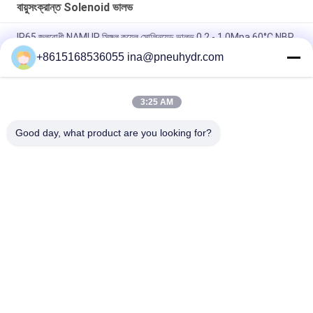
বায়ুসংক্রান্ত Solenoid ভালভ
IP65 জলরোধী NAMUR সিঙ্গল কয়েল সোলিনয়েড ভালভ 0.2 - 1.0Mpa 60°C NBR
PUR সিল
+8615168536055 ina@pneuhydr.com
FV-L10 ইন-লাইন ৫-ওয়ে নিউম্যাটিক সোলিনয়েড ভালভ M7
3:25 AM
DOOS লিড - টাইপ সিরিজ সলিনয়েড ভালভ কুণ্ডলী DC24V ডিসি 29W পালস ভালভ
কুণ্ডলী
Good day, what product are you looking for?
সব
বায়ুসংক্রান্ত Solenoid 
বায়ুসংক্রান্ত পালস ভালভ
ভালভ
বায়ুসংক্রান্ত কোণ সিট ভালভ
বায়ুসংক্রান্ত এয়ার ভাইব্রেটর
ব্রাস Solenoid ভালভ
ফিল্টার নিয়ন্ত্রক লুব্রিকেটর