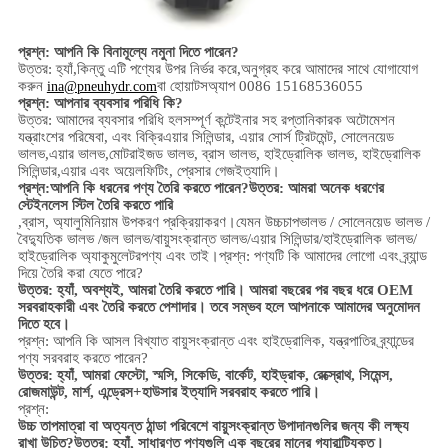
প্রশ্ন: আপনি কি বিনামূল্যে নমুনা দিতে পারেন?
উত্তর: হ্যাঁ,
কিন্তু এটি পণ্যের উপর নির্ভর করে,
অনুগ্রহ করে আমাদের সাথে যোগাযোগ
করুন
বা হোয়াটসঅ্যাপ 0086 15168536055
ina@pneuhydr.com
প্রশ্ন: আপনার ব্যবসার পরিধি কি?
উত্তর: আমাদের ব্যবসার পরিধি হল
সম্পূর্ণ কন্টেইনার সহ রপ্তানিকারক অটোমেশন
যন্ত্রাংশের পরিষেবা, এবং বিক্রি
এয়ার সিলিন্ডার, এয়ার সোর্স ট্রিটমেন্ট, সোলেনয়েড
ভালভ,
এয়ার ভালভ,
মোটরাইজড ভালভ,
ব্রাস ভালভ, হাইড্রোলিক ভালভ, হাইড্রোলিক
সিলিন্ডার,
এয়ার এবং অয়েল
ফিটিং
, প্রেসার গেজ
ইত্যাদি।
প্রশ্ন:
আপনি কি ধরনের পণ্য তৈরি করতে পারেন?
উত্তর: আমরা অনেক ধরণের
স্টেইনলেস স্টিল তৈরি করতে পারি
,
ব্রাস, অ্যালুমিনিয়াম
উপকরণ প্রক্রিয়াকরণ।
যেমন উচ্চ
চাপ
ভালভ / সোলেনয়েড ভালভ /
বৈদ্যুতিক ভালভ /
জল ভালভ/
বায়ুসংক্রান্ত ভালভ
/
এয়ার সিলিন্ডার
/হাইড্রোলিক ভালভ/
হাইড্রোলিক অ্যাকুমুলেটর
পণ্য এবং তাই।
প্রশ্ন: পণ্যটি কি আমাদের লোগো এবং ব্র্যান্ড
দিয়ে তৈরি করা যেতে পারে?
উত্তর: হ্যাঁ, অবশ্যই, আমরা তৈরি করতে পারি। আমরা বছরের পর বছর ধরে OEM
সরবরাহকারী এবং তৈরি করতে পেশাদার। তবে সম্ভব হলে আপনাকে আমাদের অনুমোদন
দিতে হবে।
প্রশ্ন: আপনি কি আসল বিখ্যাত বায়ুসংক্রান্ত এবং হাইড্রোলিক, যন্ত্রপাতির ব্র্যান্ডের
পণ্য সরবরাহ করতে পারেন?
উত্তর: হ্যাঁ, আমরা ফেস্টো, স্মসি, সিকেডি, বার্কেট, হাইড্রাক, রেক্স্রোথ, সিমেন্স,
রোজমাউন্ট, মার্শ, এন্ড্রেস+হাউসার ইত্যাদি সরবরাহ করতে পারি।
প্রশ্ন:
উচ্চ তাপমাত্রা বা অত্যন্ত ঠান্ডা পরিবেশে বায়ুসংক্রান্ত উপাদানগুলির জন্য কী লক্ষ্য
রাখা উচিত?
উত্তর: হ্যাঁ, সাধারণত পণ্যগুলি এক বছরের মানের গ্যারান্টিযুক্ত।