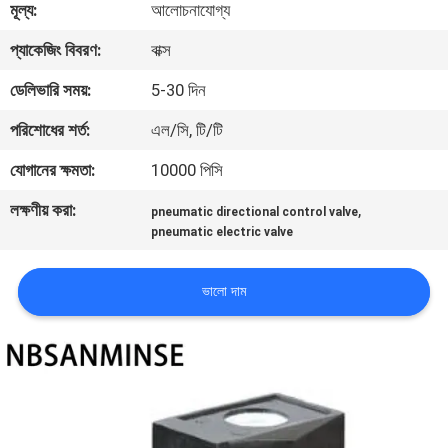
মূল্য:
আলোচনাযোগ্য
নিয়ন্ত্রণ
প্যাকেজিং বিবরণ:
বাক্স
যোগাযোগ
ডেলিভারি সময়:
5-30 দিন
করুন
পরিশোধের শর্ত:
এল/সি, টি/টি
যোগানের ক্ষমতা:
10000 পিসি
খবর
লক্ষণীয় করা:
,
pneumatic directional control valve
pneumatic electric valve
উদ্ধৃতির
জন্য
ভালো দাম
আবেদন
সাইট
ম্যাপ