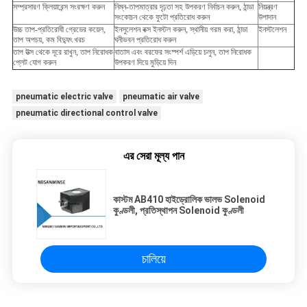
সম্প্রসারণ ক্লিয়ারেন্স সংরক্ষণ করুন
নিম্ন-তাপমাত্রার দৃঢ়তা সহ উপকরণ নির্বাচন করুন, ঠান্ডা
নিয়ন্ত্রণ
সংকোচন থেকে ফুটো প্রতিরোধ করুন
উপাদান
উচ্চ তাপ-প্রতিরোধী গ্রেডের কয়েল,
ইনসুলেশন বক্স ইনস্টল করুন, স্থানীয় গরম করা, ঠান্ডা
ইনস্টলেশন
তাপ অপচয়, কম বিদ্যুৎ খরচ
ঘনীভবন প্রতিরোধ করুন
তাপ উত্স থেকে দূরে রাখুন, তাপ নিরোধক
বাতাস এবং বরফের সংস্পর্শ এড়িয়ে চলুন, তাপ নিরোধক
প্লেট যোগ করুন
উপকরণ দিয়ে মুড়িয়ে দিন
pneumatic electric valve
pneumatic air valve
pneumatic directional control valve
এর সেরা মূল্য পান
কাস্টম AB410 হাইড্রোলিক ভালভ Solenoid
কুণ্ডলী, প্রতিস্থাপন Solenoid কুণ্ডলী
চালিয়ে