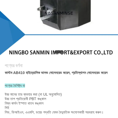
গোপনীয়তা
নীতি
পণ্যের বর্ণনা
কাস্টম AB410 হাইড্রোলিক ভালভ সোলেনয়েড কয়েল, প্রতিস্থাপন সোলেনয়েড কয়েল
পণ্যের বৈশিষ্ট্য যা
উচ্চ মানের তার ব্যবহার করা (বা UL অনুমোদিত)
উচ্চ তাপ প্রতিরোধী PBT কঙ্কাল
নিম্ন কার্বন ইস্পাত ধাতব কঙ্কাল
সিই
লিড, ডিআইএন, এএমপি, ডয়েচ পদ্ধতি যেমন বৈদ্যুতিক সংযোগকারী সরবরাহ করুন।