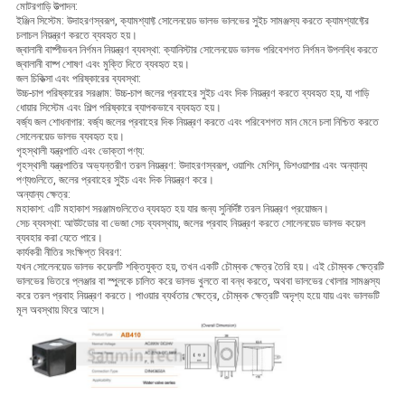
মোটরগাড়ি উত্পাদন:
ইঞ্জিন সিস্টেম: উদাহরণস্বরূপ, ক্যামশ্যাফ্ট সোলেনয়েড ভালভ ভালভের সুইচ সামঞ্জস্য করতে ক্যামশ্যাফ্টের
চলাচল নিয়ন্ত্রণ করতে ব্যবহৃত হয়।
জ্বালানী বাষ্পীভবন নির্গমন নিয়ন্ত্রণ ব্যবস্থা: ক্যানিস্টার সোলেনয়েড ভালভ পরিবেশগত নির্গমন উপলব্ধি করতে
জ্বালানী বাষ্প শোষণ এবং মুক্তি দিতে ব্যবহৃত হয়।
জল চিকিত্সা এবং পরিষ্কারের ব্যবস্থা:
উচ্চ-চাপ পরিষ্কারের সরঞ্জাম: উচ্চ-চাপ জলের প্রবাহের সুইচ এবং দিক নিয়ন্ত্রণ করতে ব্যবহৃত হয়, যা গাড়ি
ধোয়ার সিস্টেম এবং শিল্প পরিষ্কারে ব্যাপকভাবে ব্যবহৃত হয়।
বর্জ্য জল শোধনাগার: বর্জ্য জলের প্রবাহের দিক নিয়ন্ত্রণ করতে এবং পরিবেশগত মান মেনে চলা নিশ্চিত করতে
সোলেনয়েড ভালভ ব্যবহৃত হয়।
গৃহস্থালী যন্ত্রপাতি এবং ভোক্তা পণ্য:
গৃহস্থালী যন্ত্রপাতির অভ্যন্তরীণ তরল নিয়ন্ত্রণ: উদাহরণস্বরূপ, ওয়াশিং মেশিন, ডিশওয়াশার এবং অন্যান্য
পণ্যগুলিতে, জলের প্রবাহের সুইচ এবং দিক নিয়ন্ত্রণ করে।
অন্যান্য ক্ষেত্র:
মহাকাশ: এটি মহাকাশ সরঞ্জামগুলিতেও ব্যবহৃত হয় যার জন্য সুনির্দিষ্ট তরল নিয়ন্ত্রণ প্রয়োজন।
সেচ ব্যবস্থা: আউটডোর বা ভেজা সেচ ব্যবস্থায়, জলের প্রবাহ নিয়ন্ত্রণ করতে সোলেনয়েড ভালভ কয়েল
ব্যবহার করা যেতে পারে।
কার্যকরী নীতির সংক্ষিপ্ত বিবরণ:
যখন সোলেনয়েড ভালভ কয়েলটি শক্তিযুক্ত হয়, তখন একটি চৌম্বক ক্ষেত্র তৈরি হয়। এই চৌম্বক ক্ষেত্রটি
ভালভের ভিতরে প্লঞ্জার বা স্পুলকে চালিত করে ভালভ খুলতে বা বন্ধ করতে, অথবা ভালভের খোলার সামঞ্জস্য
করে তরল প্রবাহ নিয়ন্ত্রণ করতে। পাওয়ার ব্যর্থতার ক্ষেত্রে, চৌম্বক ক্ষেত্রটি অদৃশ্য হয়ে যায় এবং ভালভটি
মূল অবস্থায় ফিরে আসে।