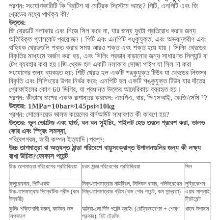
প্রশ্ন: সংযোগকারীটি কি ব্রিটিশ বা মেট্রিক সিস্টেমে আছে? পিটি, এনপিটি এবং জি
থ্রেডের মধ্যে পার্থক্য কী?
উত্তর:
জি থ্রেডটি নলাকার এবং নিজে সিল করে না, যার জন্য ফুটো প্রতিরোধ করার জন্য
অতিরিক্ত গ্যাসকেট প্রয়োজন। পিটি এবং এনপিটি শঙ্কুযুক্ত, এবং অভ্যন্তরীণ এবং
বাহ্যিক থ্রেডগুলি শক্ত করার সময় আরও শক্ত এবং শক্ত হয়ে যায়। সিলিং থ্রেডের
বিকৃতির মাধ্যমে অর্জন করা হয়, এবং সিলিং প্রভাব বাড়ানোর জন্য সাধারণত সিল্যান্ট বা
টেপ ব্যবহার করা হয়।
জি-থ্রেড হল একটি নলাকার সোজা পাইপ যা সিল না করা
সংযোগের জন্য ব্যবহৃত হয়; পিটি থ্রেড হল একটি শঙ্কুযুক্ত টিউব যা থ্রেডের নিজস্ব
বিকৃতি এবং সিলিংয়ের উপর নির্ভর করে; এনপিটি হল একটি শঙ্কুযুক্ত টিউব যার দাঁতের
প্রোফাইলের কোণ 60 ডিগ্রি, যা প্রধানত উত্তর আমেরিকায় ব্যবহৃত হয়।
প্রশ্ন: কীভাবে চাপের একক রূপান্তর করবেন: এমপিএ, বার, পিএসআই, কেজি/সেমি ²?
উত্তর: 1MPa=10bar≈145psi≈10kg
প্রশ্ন: সোলেনয়েড ভালভ কয়েলের বার্নআউট সাধারণত কী কারণে হয়?
উত্তর: ভুল ভোল্টেজ এবং হার্জ, ঘন ঘন সুইচিং, পাইলট হেড তরলে প্রবেশ করা, ভালভ
কোর এবং স্প্রিং সমস্যা,
পরিবেশ
গরম, ভারী কম্পন ইত্যাদি।
প্রশ্ন:
উচ্চ তাপমাত্রা বা অত্যন্ত ঠান্ডা পরিবেশে বায়ুসংক্রান্ত উপাদানগুলির জন্য কী লক্ষ্য
রাখা উচিত?
ফোকাস পয়েন্ট
উচ্চ তাপমাত্রা পরিবেশের প্রতিক্রিয়া
চরম ঠান্ডা পরিবেশের প্রতিক্রিয়া
সিল
ফ্লুরোরবার, পিটিএফই
নিম্ন-তাপমাত্রার নাইট্রিল, সিলিকন রাবার, পলিউরেথেন
লুব্রিকেশন
উচ্চ-তাপমাত্রার সিন্থেটিক গ্রীস (কম
নিম্ন-তাপমাত্রার গ্রীস (কম পোর পয়েন্ট, কম সান্দ্রতা)
এয়ার সাপ্লাই
উদ্বায়ী)
ট্রিটমেন্ট
কুলিং শক্তিশালী করুন, কার্যকর জল
আল্ট্রা-লো ডিউ পয়েন্ট ড্রাইং (রেফ্রিজারেশন + শোষণ
ধাতব উপাদান
অপসারণ
প্রকার), হিট ট্রেসিং