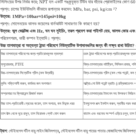
সিলিংয়ের উপর নির্ভর করে; NPT হল একটি শঙ্কুযুক্ত টিউব যার দাঁতের প্রোফাইলের কোণ 60 
প্রশ্ন: চাপের ইউনিটগুলি কীভাবে রূপান্তর করবেন: MPa, bar, psi, kg/cm ²?
উত্তর: 1MPa=10bar≈145psi≈10kg
প্রশ্ন: সোলেনয়েড ভালভ কয়েলের বার্নআউট সাধারণত কি কারণে হয়?
উত্তর: ভুল ভোল্টেজ এবং Hz, ঘন ঘন সুইচিং, তরল প্রবেশ করা পাইলট হেড, ভালভ কোর এবং স্
পরিবেশ
গরম, ভারী কম্পন ইত্যাদি।
প্রশ্ন:
উচ্চ তাপমাত্রা বা অত্যন্ত ঠান্ডা পরিবেশে নিউম্যাটিক উপাদানগুলির জন্য কী লক্ষ্য রাখা উচিত?
উচ্চ তাপমাত্রা পরিবেশের জন্য প্রতিরোধমূলক ব্যবস্থা
চরম ঠান্ডা পরিবেশের জন্য প্রতিরোধমূলক ব্যবস
ফ্লুরোরবার, PTFE
নিম্ন-তাপমাত্রার নাইট্রিল, সিলিকন রাবার, প
উচ্চ-তাপমাত্রার সিন্থেটিক গ্রীস (কম উদ্বায়ী)
নিম্ন-তাপমাত্রার গ্রীস (কম পোর পয়েন্ট, কম সা
কুলিং শক্তিশালী করুন, কার্যকর জল অপসারণ
আল্ট্রা-লো ডিউ পয়েন্ট ড্রাইং (রেফ্রিজারেশন 
সম্প্রসারণের ক্লিয়ারেন্স রিজার্ভ করুন
নিম্ন-তাপমাত্রার টাফনেস সহ উপকরণ নির্বাচন
উচ্চ তাপ-প্রতিরোধী গ্রেডের কয়েল, তাপ অপচয়, কম বিদ্যুৎ খরচ
ইনসুলেশন বক্স ইনস্টল করুন, স্থানীয় গরম করা
তাপ উত্স থেকে দূরে রাখুন, তাপ নিরোধক প্লেট যোগ করুন
বাতাস এবং বরফের সংস্পর্শ এড়িয়ে চলুন, তাপ 
,
ট্যাগ:
স্টেইনলেস স্টীল বায়ু লাইন জিনিসপত্র
স্টেইনলেস স্টীল বায়ু পায়ের পাতার মোজাবিশেষ জিনিসপত্