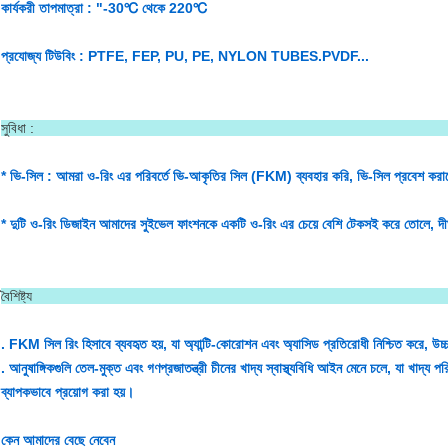
কার্যকরী তাপমাত্রা : "-30℃ থেকে 220℃
প্রযোজ্য টিউবিং : PTFE, FEP, PU, PE, NYLON TUBES.PVDF...
সুবিধ
* ভি-সিল : আমরা ও-রিং এর পরিবর্তে ভি-আকৃতির সিল (FKM) ব্যবহার করি, ভি-সিল প্রবেশ করা
* দুটি ও-রিং ডিজাইন আমাদের সুইভেল ফাংশনকে একটি ও-রিং এর চেয়ে বেশি টেকসই করে তোলে, দীর্ঘ
বৈশিষ্
. FKM সিল রিং হিসাবে ব্যবহৃত হয়, যা অ্যান্টি-কোরোশন এবং অ্যাসিড প্রতিরোধী নিশ্চিত করে, উচ
. আনুষাঙ্গিকগুলি তেল-মুক্ত এবং গণপ্রজাতন্ত্রী চীনের খাদ্য স্বাস্থ্যবিধি আইন মেনে চলে, যা খাদ্য পরি
ব্যাপকভাবে প্রয়োগ করা হয়।
কেন আমাদের বেছে নেবেন