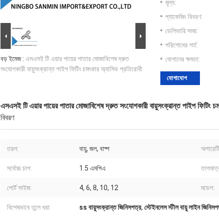
মূল্য:
প্যাকেজিং বিবরণ:
ডেলিভারি সময়:
পরিশোধের শর্ত:
বড় ইমেজ :
এসএসই টি এয়ার পায়ের পাতার মোজাবিশেষ দ্রুত
যোগানের ক্ষমতা:
সংযোগকারী বায়ুসংক্রান্ত পাইপ ফিটিং চমৎকার অ্যাসিড প্রতিরোধী
যোগাযোগ
এসএসই টি এয়ার পায়ের পাতার মোজাবিশেষ দ্রুত সংযোগকারী বায়ুসংক্রান্ত পাইপ ফিটিং চ
বিবরণ
তরল:
বায়ু, জল, বাষ্প
অপারেটি
সর্বোচ্চ চাপ:
1.5 এমপিএ
তাপমাত্
পোর্ট সাইজ:
4, 6, 8, 10, 12
মডেল:
বিশেষভাবে তুলে ধরা:
ss বায়ুসংক্রান্ত জিনিসপত্র
,
স্টেইনলেস স্টীল বায়ু লাইন জিনিসপ