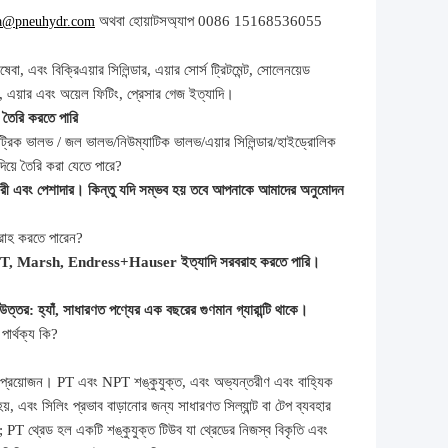
অথবা হোয়াটসঅ্যাপ 0086 15168536055
a@pneuhydr.com
ষেবা, এবং বিক্রি
এয়ার সিলিন্ডার, এয়ার সোর্স ট্রিটমেন্ট, সোলেনয়েড
,
এয়ার এবং অয়েল
ফিটিং
, প্রেসার গেজ
ইত্যাদি।
 তৈরি করতে পারি
্রিক ভালভ /
জল ভালভ/
নিউম্যাটিক ভালভ
/
এয়ার সিলিন্ডার
/হাইড্রোলিক
দিয়ে তৈরি করা যেতে পারে?
ী এবং পেশাদার। কিন্তু যদি সম্ভব হয় তবে আপনাকে আমাদের অনুমোদন
রবরাহ করতে পারেন?
T, Marsh, Endress+Hauser ইত্যাদি সরবরাহ করতে পারি।
উত্তর: হ্যাঁ, সাধারণত পণ্যের এক বছরের গুণমান গ্যারান্টি থাকে।
পার্থক্য কি?
 প্রয়োজন। PT এবং NPT শঙ্কুযুক্ত, এবং অভ্যন্তরীণ এবং বাহ্যিক
়, এবং সিলিং প্রভাব বাড়ানোর জন্য সাধারণত সিল্যান্ট বা টেপ ব্যবহার
PT থ্রেড হল একটি শঙ্কুযুক্ত টিউব যা থ্রেডের নিজস্ব বিকৃতি এবং