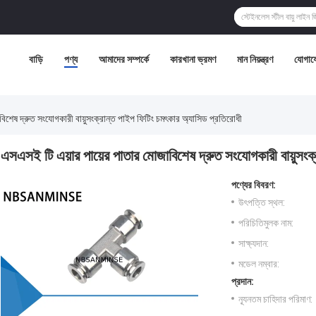
বাড়ি
পণ্য
আমাদের সম্পর্কে
কারখানা ভ্রমণ
মান নিয়ন্ত্রণ
যোগায
িশেষ দ্রুত সংযোগকারী বায়ুসংক্রান্ত পাইপ ফিটিং চমৎকার অ্যাসিড প্রতিরোধী
এসএসই টি এয়ার পায়ের পাতার মোজাবিশেষ দ্রুত সংযোগকারী বায়ুসংক
পণ্যের বিবরণ:
উৎপত্তি স্থল:
পরিচিতিমুলক নাম:
সাক্ষ্যদান:
মডেল নম্বার:
প্রদান:
ন্যূনতম চাহিদার পরিমাণ: