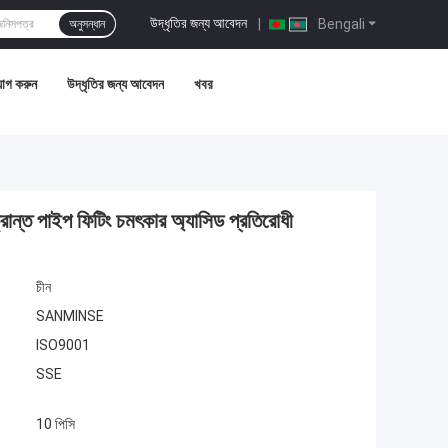
উদ্ধৃতির জন্য আবেদন
|
Bengali
অনুসন্ধান
োগ করুন
উদ্ধৃতির জন্য আবেদন
খবর
্রান্ত পাইপ ফিটিং চমৎকার অ্যাসিড প্রতিরোধী
চীন
SANMINSE
ISO9001
SSE
10 পিসি