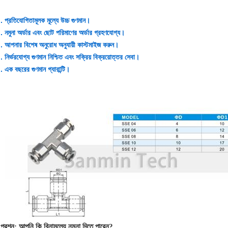
. প্রতিযোগিতামূলক মূল্যে উচ্চ গুণমান।
. নমুনা অর্ডার এবং ছোট পরিমাণের অর্ডার গ্রহণযোগ্য।
. আপনার বিশেষ অনুরোধ অনুযায়ী কাস্টমাইজ করুন।
. নির্ভরযোগ্য গুণমান নিশ্চিত এবং সক্রিয় বিক্রয়োত্তর সেবা।
. এক বছরের গুণমান গ্যারান্টি।
প্রশ্ন: আপনি কি বিনামূল্যে নমুনা দিতে পারেন?