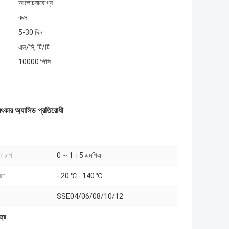
আলোচনাযোগ্য
বাক্স
5-30 দিন
এল/সি, টি/টি
10000 পিসি
মৎকার অ্যাসিড প্রতিরোধী
ং চাপ:
0 ~ 1। 5 এমপিএ
রা:
- 20 ℃ - 140 ℃
SSE04/06/08/10/12
ত্র