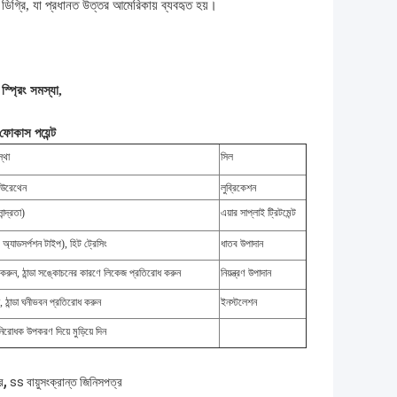
ডিগ্রি, যা প্রধানত উত্তর আমেরিকায় ব্যবহৃত হয়।
প্রিং সমস্যা,
ফোকাস পয়েন্ট
্থা
সিল
লিউরেথেন
লুব্রিকেশন
ন্দ্রতা)
এয়ার সাপ্লাই ট্রিটমেন্ট
+ অ্যাডসর্পশন টাইপ), হিট ট্রেসিং
ধাতব উপাদান
 করুন, ঠান্ডা সঙ্কোচনের কারণে লিকেজ প্রতিরোধ করুন
নিয়ন্ত্রণ উপাদান
, ঠান্ডা ঘনীভবন প্রতিরোধ করুন
ইনস্টলেশন
নিরোধক উপকরণ দিয়ে মুড়িয়ে দিন
,
র
ss বায়ুসংক্রান্ত জিনিসপত্র