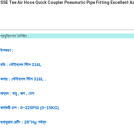
SSE Tee Air Hose Quick Coupler Pneumatic Pipe Fitting Excellent A
প্রযুক্তিগত বৈশিষ
উপকরণ :
বডি : স্টেইনলেস স্টিল 316L
কলার : স্টেইনলেস স্টিল 316L .
মাধ্যম : বায়ু , জল , তেল
কার্যকরী চাপ : 0~225PSI (0~15KG)
ভ্যাকুয়াম রেটিং : 28"Hg পর্যন্ত