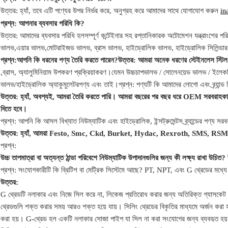
উত্তর: হ্যাঁ,
তবে এটি পণ্যের উপর নির্ভর করে,
অনুগ্রহ করে আমাদের সাথে যোগাযোগ করুন
in
প্রশ্ন: আপনার ব্যবসার পরিধি কি?
উত্তর: আমাদের ব্যবসার পরিধি হল
সম্পূর্ণ কন্টেইনার সহ রপ্তানিকারক অটোমেশন যন্ত্রাংশের পরি
ভালভ,
এয়ার ভালভ,
মোটরাইজড ভালভ,
ব্রাস ভালভ, হাইড্রোলিক ভালভ, হাইড্রোলিক সিলিন্ডার
প্রশ্ন:
আপনি কি ধরনের পণ্য তৈরি করতে পারেন?
উত্তর: আমরা অনেক ধরণের স্টেইনলেস স্টিল
,
ব্রাস, অ্যালুমিনিয়াম
উপকরণ প্রক্রিয়াকরণ।
যেমন উচ্চ
চাপ
ভালভ / সোলেনয়েড ভালভ / ইলেকট
ভালভ/হাইড্রোলিক অ্যাকুমুলেটর
পণ্য এবং তাই।
প্রশ্ন: পণ্যটি কি আমাদের লোগো এবং ব্র্যান্ড 
উত্তর: হ্যাঁ, অবশ্যই, আমরা তৈরি করতে পারি। আমরা বছরের পর বছর ধরে OEM সরবরাহকার
দিতে হবে।
প্রশ্ন: আপনি কি আসল বিখ্যাত নিউম্যাটিক এবং হাইড্রোলিক, ইন্সট্রুমেন্টস ব্র্যান্ডের পণ্য স
উত্তর: হ্যাঁ, আমরা Festo, Smc, Ckd, Burket, Hydac, Rexroth, SMS, RSM
প্রশ্ন:
উচ্চ তাপমাত্রা বা অত্যন্ত ঠান্ডা পরিবেশে নিউম্যাটিক উপাদানগুলির জন্য কী লক্ষ্য রাখা উচিত?
প্রশ্ন: সংযোগকারীটি কি ব্রিটিশ বা মেট্রিক সিস্টেমে আছে? PT, NPT, এবং G থ্রেডের মধ্যে 
উত্তর:
G থ্রেডটি নলাকার এবং নিজে সিল করে না, লিকেজ প্রতিরোধ করার জন্য অতিরিক্ত গ্যাসকেট
থ্রেডগুলি শক্ত করার সময় আরও শক্ত হয়ে যায়। সিলিং থ্রেডের বিকৃতির মাধ্যমে অর্জন করা হয
করা হয়।
G-থ্রেড হল একটি নলাকার সোজা পাইপ যা সিল না করা সংযোগের জন্য ব্যবহৃত হয়; 