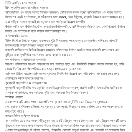
নির্দিষ্ট অ্যাপ্লিকেশন ক্ষেত্রঃ
শিল্প স্বয়ংক্রিয়তা এবং যান্ত্রিক সরঞ্জামঃ
হাইড্রোলিক এবং বায়ুসংক্রান্ত নিয়ন্ত্রণ ব্যবস্থাঃ সোলিনয়েড ভালভ কয়েল হাইড্রোলিক এবং বায়ুসংক্রান্ত
সিস্টেমের একটি মূল উপাদান, যা সঠিকভাবে actuator, তেল সিলিন্ডার, ইত্যাদি নিয়ন্ত্রণ করতে ব্যবহৃত হয়।
এবং যান্ত্রিক সরঞ্জাম স্বয়ংক্রিয় আন্দোলন এবং প্রক্রিয়া নিয়ন্ত্রণ উপলব্ধি.
উত্পাদন লাইন এবং উত্পাদন সিস্টেমঃ স্বয়ংক্রিয় উত্পাদন লাইনে, এটি উপকরণ পরিবহন এবং যোগ নিয়ন্ত্রণ, উত্পাদন
দক্ষতা এবং অটোমেশন স্তর উন্নত করতে ব্যবহৃত হয়।
অটোমোবাইল উৎপাদন:
ইঞ্জিন সিস্টেমঃ উদাহরণস্বরূপ, ভ্যালভের সুইচটি সামঞ্জস্য করার জন্য ক্যামশ্যাফ্টের সোলিনয়েড ভালভটি
ক্যামশ্যাফ্টের চলাচল নিয়ন্ত্রণ করতে ব্যবহৃত হয়।
জ্বালানী বাষ্পীভবনের নির্গমন নিয়ন্ত্রণ ব্যবস্থাঃ পরিবেশগত নির্গমন অর্জনের জন্য জ্বালানী বাষ্প শোষণ এবং
মুক্তির জন্য ক্যানিস্টার সোলেনয়েড ভালভ ব্যবহার করা হয়।
জল পরিস্কার ও পরিষ্কারের ব্যবস্থাঃ
উচ্চ-চাপ পরিষ্কারের সরঞ্জামঃ উচ্চ-চাপের জল প্রবাহের সুইচ এবং দিকনির্দেশ নিয়ন্ত্রণ করতে ব্যবহৃত হয়, গাড়ি
ধোয়ার সিস্টেম এবং শিল্প পরিষ্কারের ক্ষেত্রে ব্যাপকভাবে ব্যবহৃত হয়।
বর্জ্য জল চিকিত্সা সরঞ্জামঃ বর্জ্য জলের প্রবাহের দিকনির্দেশ নিয়ন্ত্রণ এবং পরিবেশগত মান মেনে চলার জন্য
সোলিনয়েড ভালভ ব্যবহার করা হয়।
গৃহস্থালী যন্ত্রপাতি এবং ভোক্তা পণ্যঃ
গৃহস্থালী যন্ত্রপাতিগুলির অভ্যন্তরীণ তরল নিয়ন্ত্রণঃ উদাহরণস্বরূপ, ওয়াশিং মেশিন, ডিশ ওয়াশিং মেশিন এবং
অন্যান্য পণ্যগুলিতে, জল প্রবাহের সুইচ এবং প্রবাহের দিক নিয়ন্ত্রণ করুন।
অন্যান্য এলাকা:
এয়ারস্পেসঃ এটি এয়ারস্পেস সরঞ্জামগুলিতেও ব্যবহৃত হয় যা সুনির্দিষ্ট তরল নিয়ন্ত্রণের প্রয়োজন।
সেচ ব্যবস্থাঃ বহিরঙ্গন বা ভিজা সেচ ব্যবস্থায়, জল প্রবাহ নিয়ন্ত্রণের জন্য সোলিনয়েড ভালভ কয়েল ব্যবহার
করা যেতে পারে।
কাজের নীতির সংক্ষিপ্ত বিবরণঃ
যখন সোলিনয়েড ভালভ কয়েল শক্তিযুক্ত হয়, একটি চৌম্বক ক্ষেত্র উৎপন্ন হয়। এই চৌম্বক ক্ষেত্রটি ভালভ
খুলতে বা বন্ধ করার জন্য ভালভের ভিতরে প্লঞ্জার বা স্পুলকে চালিত করে,বা তরল প্রবাহ নিয়ন্ত্রণ করতে ভালভ
খোলার সামঞ্জস্যবিদ্যুৎ বিপর্যয়ের ক্ষেত্রে, চৌম্বকীয় ক্ষেত্রটি অদৃশ্য হয়ে যায় এবং ভালভটি মূল অবস্থায় ফিরে