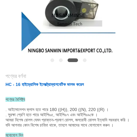
গোপনীয়তা
নীতি
পণ্যের বর্ণনা
HC - 16 হাইড্রোলিক ইলেক্ট্রোম্যাগনেটিক ভালভ কয়েল
পণ্যের বৈশিষ্ট্য
. আইসোলেশন ক্লাস হতে পারে 180 ((H)), 200 ((N), 220 ((R) ।
. সুরক্ষা শ্রেণি হতে পারে আইপি৬৫, আইপি৬৭ এবং আইপি৬৯কে ।
আমরা বিশেষ রোলস যেমন প্রাক্তন-প্রমাণ রোলস, জলরোধী রোলস ইত্যাদি সরবরাহ করি ।
যদি আপনার কোন বিশেষ চাহিদা থাকে, তাহলে আমাদের সাথে যোগাযোগ করুন ।
মনোযোগ দিন