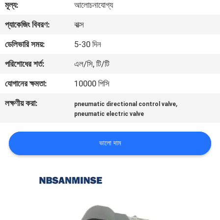
মূল্য:
আলোচনাযোগ্য
নিয়ন্ত্রণ
প্যাকেজিং বিবরণ:
বাক্স
যোগাযোগ
ডেলিভারি সময়:
5-30 দিন
করুন
পরিশোধের শর্ত:
এল/সি, টি/টি
যোগানের ক্ষমতা:
10000 পিসি
খবর
লক্ষণীয় করা:
,
pneumatic directional control valve
pneumatic electric valve
উদ্ধৃতির
জন্য
ভালো দাম
আবেদন
সাইট
ম্যাপ