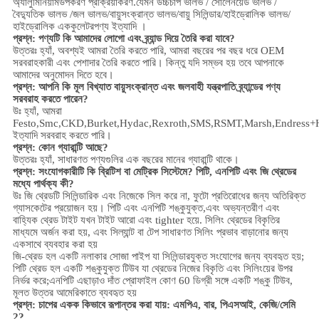
অ্যালুমিনিয়াম
উপকরণ প্রক্রিয়াকরণ.
যেমন উচ্চ
চাপ
ভালভ / সোলেনয়েড ভালভ /
বৈদ্যুতিক ভালভ /
জল ভালভ/
বায়ুসংক্রান্ত ভালভ
/
বায়ু সিলিন্ডার
/হাইড্রোলিক ভালভ/
হাইড্রোলিক এককুলেটর
পণ্য ইত্যাদি ।
প্রশ্ন: পণ্যটি কি আমাদের লোগো এবং ব্র্যান্ড দিয়ে তৈরি করা যাবে?
উত্তরঃ হ্যাঁ, অবশ্যই আমরা তৈরি করতে পারি, আমরা বছরের পর বছর ধরে OEM
সরবরাহকারী এবং পেশাদার তৈরি করতে পারি। কিন্তু যদি সম্ভব হয় তবে আপনাকে
আমাদের অনুমোদন দিতে হবে।
প্রশ্ন: আপনি কি মূল বিখ্যাত বায়ুসংক্রান্ত এবং জলবাহী যন্ত্রপাতি ব্র্যান্ডের পণ্য
সরবরাহ করতে পারেন?
উঃ হ্যাঁ, আমরা
Festo,Smc,CKD,Burket,Hydac,Rexroth,SMS,RSMT,Marsh,Endress+
ইত্যাদি সরবরাহ করতে পারি।
প্রশ্ন:
কোন গ্যারান্টি আছে?
উত্তরঃ হ্যাঁ, সাধারণত পণ্যগুলির এক বছরের মানের গ্যারান্টি থাকে।
প্রশ্ন: সংযোগকারীটি কি ব্রিটিশ বা মেট্রিক সিস্টেমে? পিটি, এনপিটি এবং জি থ্রেডের
মধ্যে পার্থক্য কী?
উঃ
জি থ্রেডটি সিলিন্ডারিক এবং নিজেকে সিল করে না, ফুটো প্রতিরোধের জন্য অতিরিক্ত
গ্যাসকেটের প্রয়োজন হয়। পিটি এবং এনপিটি শঙ্কুযুক্ত,এবং অভ্যন্তরীণ এবং
বাহ্যিক থ্রেড টাইট যখন টাইট আরো এবং tighter হয়ে. সিলিং থ্রেডের বিকৃতির
মাধ্যমে অর্জন করা হয়, এবং সিল্যান্ট বা টেপ সাধারণত সিলিং প্রভাব বাড়ানোর জন্য
একসাথে ব্যবহার করা হয়
জি-থ্রেড হল একটি নলাকার সোজা পাইপ যা সিলিন্ডারযুক্ত সংযোগের জন্য ব্যবহৃত হয়;
পিটি থ্রেড হল একটি শঙ্কুযুক্ত টিউব যা থ্রেডের নিজের বিকৃতি এবং সিলিংয়ের উপর
নির্ভর করে;এনপিটি এছাড়াও দাঁত প্রোফাইল কোণ 60 ডিগ্রী সঙ্গে একটি শঙ্কু টিউব,
মূলত উত্তর আমেরিকাতে ব্যবহৃত হয়
প্রশ্ন: চাপের একক কিভাবে রূপান্তর করা যায়: এমপিএ, বার, পিএসআই, কেজি/সেমি
2?