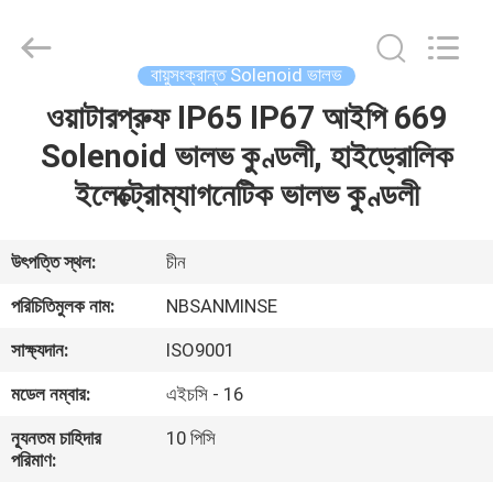
Sanmin
Import
And
Export
Co.,Ltd..
বায়ুসংক্রান্ত Solenoid ভালভ
All
Rights
ওয়াটারপ্রুফ IP65 IP67 আইপি 669
বাড়ি
Reserved.
Solenoid ভালভ কুণ্ডলী, হাইড্রোলিক
পণ্য
ইলেক্ট্রোম্যাগনেটিক ভালভ কুণ্ডলী
আমাদের
উৎপত্তি স্থল:
চীন
সম্পর্কে
পরিচিতিমুলক নাম:
NBSANMINSE
সাক্ষ্যদান:
ISO9001
কারখানা
মডেল নম্বার:
এইচসি - 16
ভ্রমণ
ন্যূনতম চাহিদার
10 পিসি
পরিমাণ:
মান