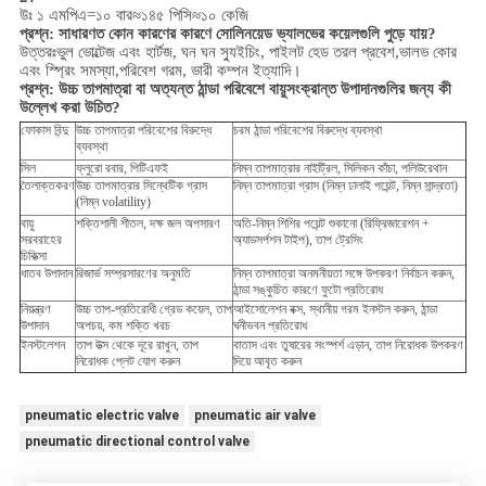
উঃ ১ এমপিএ=১০ বার≈১৪৫ পিসি≈১০ কেজি
প্রশ্ন: সাধারণত কোন কারণের কারণে সোলিনয়েড ভ্যালভের কয়েলগুলি পুড়ে যায়?
উত্তরঃভুল ভোল্টেজ এবং হার্টজ, ঘন ঘন স্যুইচিং, পাইলট হেড তরল প্রবেশ,ভালভ কোর
এবং স্প্রিং সমস্যা,
পরিবেশ
গরম, ভারী কম্পন ইত্যাদি।
প্রশ্ন:
উচ্চ তাপমাত্রা বা অত্যন্ত ঠান্ডা পরিবেশে বায়ুসংক্রান্ত উপাদানগুলির জন্য কী
উল্লেখ করা উচিত?
ফোকাস বিন্দু
উচ্চ তাপমাত্রা পরিবেশের বিরুদ্ধে
চরম ঠান্ডা পরিবেশের বিরুদ্ধে ব্যবস্থা
ব্যবস্থা
সিল
ফ্লুরো রবার, পিটিএফই
নিম্ন তাপমাত্রার নাইট্রিল, সিলিকন কাঁচা, পলিউরেথান
তৈলাক্তকরণ
উচ্চ তাপমাত্রার সিন্থেটিক গ্রাস
নিম্ন তাপমাত্রা গ্রাস (নিম্ন ঢালাই পয়েন্ট, নিম্ন সান্দ্রতা)
(নিম্ন volatility)
বায়ু
শক্তিশালী শীতল, দক্ষ জল অপসারণ
অতি-নিম্ন শিশির পয়েন্ট শুকানো (রিফ্রিজারেশন +
সরবরাহের
অ্যাডসর্পশন টাইপ), তাপ ট্রেসিং
চিকিত্সা
ধাতব উপাদান
রিজার্ভ সম্প্রসারণের অনুমতি
নিম্ন তাপমাত্রা অনমনীয়তা সঙ্গে উপকরণ নির্বাচন করুন,
ঠান্ডা সঙ্কুচিত কারণে ফুটো প্রতিরোধ
নিয়ন্ত্রণ
উচ্চ তাপ-প্রতিরোধী গ্রেড কয়েল, তাপ
আইসোলেশন বক্স, স্থানীয় গরম ইনস্টল করুন, ঠান্ডা
উপাদান
অপচয়, কম শক্তি খরচ
ঘনীভবন প্রতিরোধ
ইনস্টলেশন
তাপ উত্স থেকে দূরে রাখুন, তাপ
বাতাস এবং তুষারের সংস্পর্শ এড়ান, তাপ নিরোধক উপকরণ
নিরোধক প্লেট যোগ করুন
দিয়ে আবৃত করুন
pneumatic electric valve
pneumatic air valve
pneumatic directional control valve