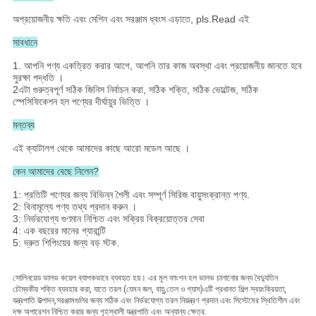
অপ্রয়োজনীয় ক্ষতি এবং মেশিন এবং সরঞ্জাম ধ্বংস এড়াতে, pls.Read এই
সাবধানে
1. আপনি পণ্য একত্রিত করার আগে, আপনি তার কাজ অবস্থা এবং প্রয়োজনীয় জানতে হবে
সুরক্ষা পদ্ধতি ।
2এটা গুরুত্বপূর্ণ সঠিক জিনিস নির্বাচন করা, সঠিক শক্তি, সঠিক ভোল্টেজ, সঠিক
স্পেসিফিকেশন হল পণ্যের দীর্ঘায়ুর ভিত্তি ।
মন্তব্য
এই ক্যাটালগ থেকে আমাদের কাছে আরো মডেল আছে ।
কেন আমাদের বেছে নিলেন?
1: প্রতিটি পণ্যের জন্য বিভিন্ন শৈলী এবং সম্পূর্ণ সিরিজ বায়ুসংক্রান্ত পণ্য.
2: বিনামূল্যে পণ্য তথ্য প্রদান করুন ।
3: নির্ভরযোগ্য গুণমান নিশ্চিত এবং সক্রিয় বিক্রয়োত্তর সেবা
4: এক বছরের মানের গ্যারান্টি
5: দ্রুত শিপিংয়ের জন্য বড় স্টক.
সোলিনয়েড ভালভ কয়েল ব্যাপকভাবে ব্যবহৃত হয়। এর মূল ফাংশন হল ভালভ চালানোর জন্য বৈদ্যুতিন
চৌম্বকীয় শক্তি ব্যবহার করা, যাতে তরল (যেমন জল, বায়ু,তেল ও গ্যাস)এটি প্রধানত শিল্প স্বয়ংক্রিয়তা,
যন্ত্রপাতি উত্পাদন,সরঞ্জামগুলির জন্য সঠিক এবং নির্ভরযোগ্য তরল নিয়ন্ত্রণ প্রদান এবং সিস্টেমের স্থিতিশীল এবং
দক্ষ অপারেশন নিশ্চিত করার জন্য গৃহস্থালী যন্ত্রপাতি এবং অন্যান্য ক্ষেত্র.