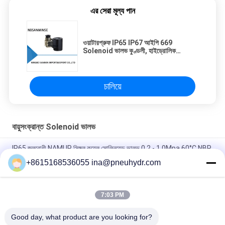
এর সেরা মূল্য পান
ওয়াটারপ্রুফ IP65 IP67 আইপি 669
Solenoid ভালভ কুণ্ডলী, হাইড্রোলিক
ইলেক্ট্রোম্যাগনেটিক ভালভ কুণ্ডলী
চালিয়ে
বায়ুসংক্রান্ত Solenoid ভালভ
IP65 জলরোধী NAMUR সিঙ্গল কয়েল সোলিনয়েড ভালভ 0.2 - 1.0Mpa 60°C NBR
PUR সিল
+8615168536055 ina@pneuhydr.com
FV-L10 ইন-লাইন ৫-ওয়ে নিউম্যাটিক সোলিনয়েড ভালভ M7
7:03 PM
DOOS লিড - টাইপ সিরিজ সলিনয়েড ভালভ কুণ্ডলী DC24V ডিসি 29W পালস ভালভ
কুণ্ডলী
Good day, what product are you looking for?