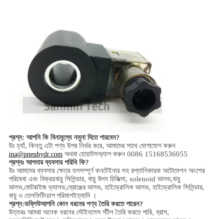
প্রশ্ন: আপনি কি বিনামূল্যে নমুনা দিতে পারবেন?
উঃ হ্যাঁ,
কিন্তু এটা পণ্য উপর নির্ভর করে,
আমাদের সাথে যোগাযোগ করুন
অথবা হোয়াটসঅ্যাপ করুন 0086 15168536055
ina@pneuhydr.com
প্রশ্নঃ আপনার ব্যবসার পরিধি কি?
উঃ আমাদের ব্যবসার ক্ষেত্র হল
সম্পূর্ণ কনটেইনার সহ রপ্তানিকারক অটোমেশন অংশের
পরিষেবা এবং বিক্রয়
বায়ু সিলিন্ডার, বায়ু উৎস চিকিত্সা, solenoid ভালভ,
বায়ু
ভালভ,
মোটরাইজ ভ্যালভ,
ব্রোঞ্জের ভালভ, হাইড্রোলিক ভালভ, হাইড্রোলিক সিলিন্ডার,
বায়ু ও তেল
ফিটিং
চাপ পরিমাপ
ইত্যাদি ।
প্রশ্ন:
ডব্লিউ
আপনি কোন ধরনের পণ্য তৈরি করতে পারেন?
উত্তরঃ আমরা অনেক ধরনের স্টেইনলেস স্টীল তৈরি করতে পারি
,
ব্রাস,