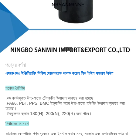
গোপনীয়তা
নীতি
পণ্যের বর্ণনা
এসকেএম৫ ইঞ্জিনিয়ারিং সিরিজ সোলেনয়েড ভালভ কয়েল লিড টাইপ সংযোগ টাইপ
পণ্যের বৈশিষ্ট্য
.কম কার্বনযুক্ত উচ্চ-মানের চৌম্বকীয় উপাদান ব্যবহার করা হয়েছে।
.PA66, PBT, PPS, BMC ইত্যাদির মতো উচ্চ-মানের হাউজিং উপাদান ব্যবহার করা
হয়েছে।
.ইনসুলেশন ক্লাস 180(H), 200(N), 220(R) হতে পারে।
নির্বাচনের বিবেচনা
আমাদের কোম্পানির পণ্য ব্যবহার এবং ইনস্টল করার সময়, সরঞ্জাম এবং অপারেটরের ক্ষতি বা