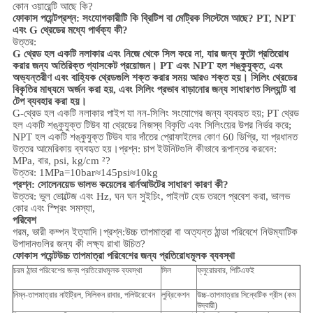
কোন ওয়ারেন্টি আছে কি?
ফোকাস পয়েন্ট
প্রশ্ন: সংযোগকারীটি কি ব্রিটিশ বা মেট্রিক সিস্টেমে আছে? PT, NPT
এবং G থ্রেডের মধ্যে পার্থক্য কী?
উত্তর:
G থ্রেড হল একটি নলাকার এবং নিজে থেকে সিল করে না, যার জন্য ফুটো প্রতিরোধ
করার জন্য অতিরিক্ত গ্যাসকেট প্রয়োজন। PT এবং NPT হল শঙ্কুযুক্ত, এবং
অভ্যন্তরীণ এবং বাহ্যিক থ্রেডগুলি শক্ত করার সময় আরও শক্ত হয়। সিলিং থ্রেডের
বিকৃতির মাধ্যমে অর্জন করা হয়, এবং সিলিং প্রভাব বাড়ানোর জন্য সাধারণত সিল্যান্ট বা
টেপ ব্যবহার করা হয়।
G-থ্রেড হল একটি নলাকার পাইপ যা নন-সিলিং সংযোগের জন্য ব্যবহৃত হয়; PT থ্রেড
হল একটি শঙ্কুযুক্ত টিউব যা থ্রেডের নিজস্ব বিকৃতি এবং সিলিংয়ের উপর নির্ভর করে;
NPT হল একটি শঙ্কুযুক্ত টিউব যার দাঁতের প্রোফাইলের কোণ 60 ডিগ্রি, যা প্রধানত
উত্তর আমেরিকায় ব্যবহৃত হয়।
প্রশ্ন: চাপ ইউনিটগুলি কীভাবে রূপান্তর করবেন:
MPa, বার, psi, kg/cm ²?
উত্তর: 1MPa=10bar≈145psi≈10kg
প্রশ্ন: সোলেনয়েড ভালভ কয়েলের বার্নআউটের সাধারণ কারণ কী?
উত্তর: ভুল ভোল্টেজ এবং Hz, ঘন ঘন সুইচিং, পাইলট হেড তরলে প্রবেশ করা, ভালভ
কোর এবং স্প্রিং সমস্যা,
পরিবেশ
গরম, ভারী কম্পন ইত্যাদি।
প্রশ্ন:
উচ্চ তাপমাত্রা বা অত্যন্ত ঠান্ডা পরিবেশে নিউম্যাটিক
উপাদানগুলির জন্য কী লক্ষ্য রাখা উচিত?
ফোকাস পয়েন্ট
উচ্চ তাপমাত্রা পরিবেশের জন্য প্রতিরোধমূলক ব্যবস্থা
চরম ঠান্ডা পরিবেশের জন্য প্রতিরোধমূলক ব্যবস্থা
সিল
ফ্লুরোরবার, পিটিএফই
নিম্ন-তাপমাত্রার নাইট্রিল, সিলিকন রাবার, পলিউরেথেন
লুব্রিকেশন
উচ্চ-তাপমাত্রার সিন্থেটিক গ্রীস (কম
উদ্বায়ী)