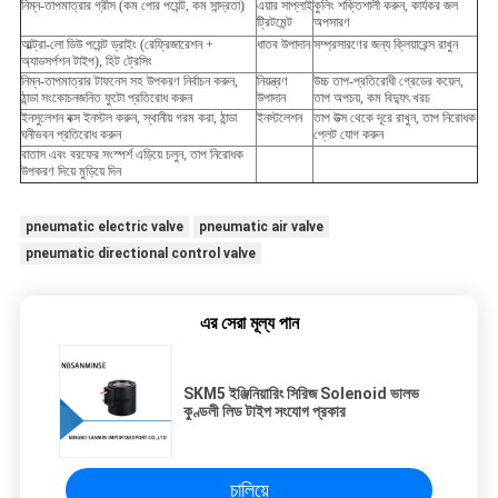
নিম্ন-তাপমাত্রার গ্রীস (কম পোর পয়েন্ট, কম সান্দ্রতা)
এয়ার সাপ্লাই
কুলিং শক্তিশালী করুন, কার্যকর জল
ট্রিটমেন্ট
অপসারণ
আল্ট্রা-লো ডিউ পয়েন্ট ড্রাইং (রেফ্রিজারেশন +
ধাতব উপাদান
সম্প্রসারণের জন্য ক্লিয়ারেন্স রাখুন
অ্যাডসর্পশন টাইপ), হিট ট্রেসিং
নিম্ন-তাপমাত্রার টাফনেস সহ উপকরণ নির্বাচন করুন,
নিয়ন্ত্রণ
উচ্চ তাপ-প্রতিরোধী গ্রেডের কয়েল,
ঠান্ডা সংকোচনজনিত ফুটো প্রতিরোধ করুন
উপাদান
তাপ অপচয়, কম বিদ্যুৎ খরচ
ইনসুলেশন বক্স ইনস্টল করুন, স্থানীয় গরম করা, ঠান্ডা
ইনস্টলেশন
তাপ উত্স থেকে দূরে রাখুন, তাপ নিরোধক
ঘনীভবন প্রতিরোধ করুন
প্লেট যোগ করুন
বাতাস এবং বরফের সংস্পর্শ এড়িয়ে চলুন, তাপ নিরোধক
উপকরণ দিয়ে মুড়িয়ে দিন
pneumatic electric valve
pneumatic air valve
pneumatic directional control valve
এর সেরা মূল্য পান
SKM5 ইঞ্জিনিয়ারিং সিরিজ Solenoid ভালভ
কুণ্ডলী লিড টাইপ সংযোগ প্রকার
চালিয়ে