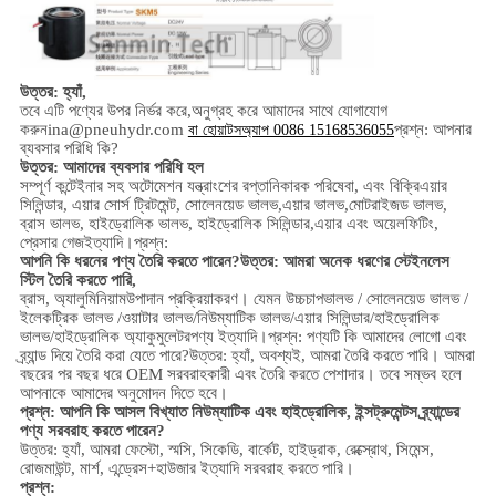
উত্তর: হ্যাঁ,
তবে এটি পণ্যের উপর নির্ভর করে,
অনুগ্রহ করে আমাদের সাথে যোগাযোগ
করুন
ina@pneuhydr.com
প্রশ্ন: আপনার
বা হোয়াটসঅ্যাপ 0086 15168536055
ব্যবসার পরিধি কি?
উত্তর: আমাদের ব্যবসার পরিধি হল
সম্পূর্ণ কন্টেইনার সহ অটোমেশন যন্ত্রাংশের রপ্তানিকারক পরিষেবা, এবং বিক্রি
এয়ার
সিলিন্ডার, এয়ার সোর্স ট্রিটমেন্ট, সোলেনয়েড ভালভ,
এয়ার ভালভ,
মোটরাইজড ভালভ,
ব্রাস ভালভ, হাইড্রোলিক ভালভ, হাইড্রোলিক সিলিন্ডার,
এয়ার এবং অয়েল
ফিটিং
,
প্রেসার গেজ
ইত্যাদি।
প্রশ্ন:
আপনি কি ধরনের পণ্য তৈরি করতে পারেন?
উত্তর: আমরা অনেক ধরণের স্টেইনলেস
স্টিল তৈরি করতে পারি
,
ব্রাস, অ্যালুমিনিয়াম
উপাদান প্রক্রিয়াকরণ।
যেমন উচ্চ
চাপ
ভালভ / সোলেনয়েড ভালভ /
ইলেকট্রিক ভালভ /
ওয়াটার ভালভ/
নিউম্যাটিক ভালভ
/
এয়ার সিলিন্ডার
/হাইড্রোলিক
ভালভ/হাইড্রোলিক অ্যাকুমুলেটর
পণ্য ইত্যাদি।
প্রশ্ন: পণ্যটি কি আমাদের লোগো এবং
ব্র্যান্ড দিয়ে তৈরি করা যেতে পারে?
উত্তর: হ্যাঁ, অবশ্যই, আমরা তৈরি করতে পারি। আমরা
বছরের পর বছর ধরে OEM সরবরাহকারী এবং তৈরি করতে পেশাদার। তবে সম্ভব হলে
আপনাকে আমাদের অনুমোদন দিতে হবে।
প্রশ্ন: আপনি কি আসল বিখ্যাত নিউম্যাটিক এবং হাইড্রোলিক, ইন্সট্রুমেন্টস ব্র্যান্ডের
পণ্য সরবরাহ করতে পারেন?
উত্তর: হ্যাঁ, আমরা ফেস্টো, স্মসি, সিকেডি, বার্কেট, হাইড্রাক, রেক্স্রোথ, সিমেন্স,
রোজমাউন্ট, মার্শ, এন্ড্রেস+হাউজার ইত্যাদি সরবরাহ করতে পারি।
প্রশ্ন: