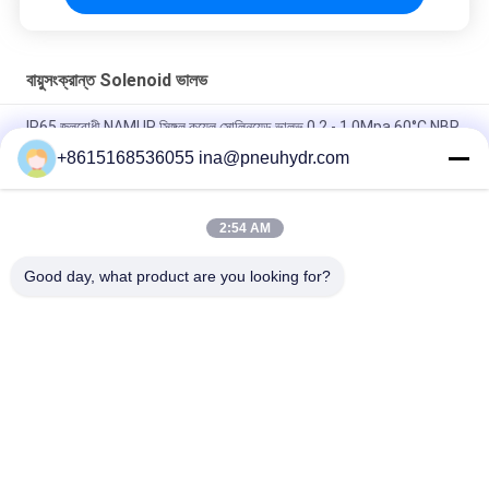
বায়ুসংক্রান্ত Solenoid ভালভ
IP65 জলরোধী NAMUR সিঙ্গল কয়েল সোলিনয়েড ভালভ 0.2 - 1.0Mpa 60°C NBR
PUR সিল
+8615168536055 ina@pneuhydr.com
FV-L10 ইন-লাইন ৫-ওয়ে নিউম্যাটিক সোলিনয়েড ভালভ M7
2:54 AM
DOOS লিড - টাইপ সিরিজ সলিনয়েড ভালভ কুণ্ডলী DC24V ডিসি 29W পালস ভালভ
কুণ্ডলী
Good day, what product are you looking for?
সব
বায়ুসংক্রান্ত Solenoid 
বায়ুসংক্রান্ত পালস ভালভ
ভালভ
বায়ুসংক্রান্ত কোণ সিট ভালভ
বায়ুসংক্রান্ত এয়ার ভাইব্রেটর