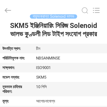
Sanmin
Import
And
Export
Co.,Ltd..
বায়ুসংক্রান্ত Solenoid ভালভ
All
Rights
SKM5 ইঞ্জিনিয়ারিং সিরিজ Solenoid
বাড়ি
Reserved.
ভালভ কুণ্ডলী লিড টাইপ সংযোগ প্রকার
পণ্য
উৎপত্তি স্থল:
চীন
আমাদের
পরিচিতিমুলক নাম:
NBSANMINSE
সম্পর্কে
সাক্ষ্যদান:
ISO9001
মডেল নম্বার:
SKM5
কারখানা
ন্যূনতম চাহিদার
10 পিসি
ভ্রমণ
পরিমাণ:
মূল্য:
আলোচনাযোগ্য
মান