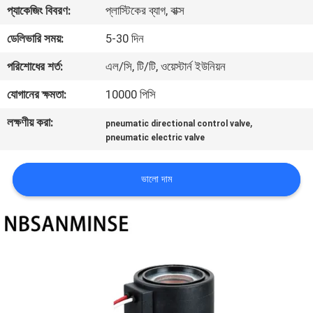
প্যাকেজিং বিবরণ:
প্লাস্টিকের ব্যাগ, বাক্স
নিয়ন্ত্রণ
ডেলিভারি সময়:
5-30 দিন
যোগাযোগ
পরিশোধের শর্ত:
এল/সি, টি/টি, ওয়েস্টার্ন ইউনিয়ন
করুন
যোগানের ক্ষমতা:
10000 পিসি
লক্ষণীয় করা:
,
pneumatic directional control valve
খবর
pneumatic electric valve
উদ্ধৃতির
ভালো দাম
জন্য
আবেদন
সাইট
ম্যাপ