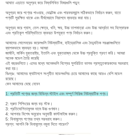
আঘাত এড়াতে অনুগ্রহ করে নিম্নলিখিত বিষয়গুলি পড়ুন:
অনুগ্রহ করে পণ্যের পাওয়ার, ভোল্টেজ এবং পারফরম্যান্স সঠিকভাবে নির্বাচন করুন, যাতে
পণ্যটি সুরক্ষিত থাকে এবং দীর্ঘমেয়াদে নিরাপদে ব্যবহার করা যায়।
অনুগ্রহ করে গ্যাস, তেল ক্ষেত্র, খনি, ক্ষয়, উচ্চ তাপমাত্রা এবং উচ্চ আর্দ্রতা সহ বিস্ফোরক
এবং প্রতিকূল পরিস্থিতিতে ব্যবহৃত উপযুক্ত পণ্য নির্বাচন করুন।
আমাদের সোলেনয়েড কয়েলগুলি নিউম্যাটিক, হাইড্রোলিক এবং বৈদ্যুতিক সরঞ্জামগুলিতে
ব্যাপকভাবে ব্যবহৃত হয়। আমরা
জার্মানি, মার্কিন যুক্তরাষ্ট্র, ইতালি এবং যুক্তরাজ্য থেকে উচ্চ প্রযুক্তি গ্রহণ করি। আমরা
অনেক মডেল তৈরি করেছি
এই বছরগুলিতে। এদের মধ্যে অনেকগুলি বিশ্বের সুপরিচিত ভালভ প্রস্তুতকারকদের সরবরাহ
করা হয়।
বিঃদ্রঃ: আমাদের ক্যাটালগে সংগৃহীত মডেলগুলির চেয়ে আমাদের কাছে আরও বেশি মডেল
রয়েছে।
কেন আমাদের বেছে নেবেন
1: প্রতিটি পণ্যের জন্য বিভিন্ন স্টাইল এবং সম্পূর্ণ সিরিজ নিউম্যাটিক পণ্য।
2: দ্রুত শিপিংয়ের জন্য বড় স্টক।
3: প্রতিযোগিতামূলক দামে উচ্চ গুণমান।
4: আপনার বিশেষ অনুরোধ অনুযায়ী কাস্টমাইজ করুন।
5: বিনামূল্যে পণ্যের তথ্য সরবরাহ করুন।
প্রশ্ন: আপনি কি বিনামূল্যে নমুনা দিতে পারেন?