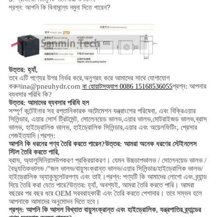
প্রশ্ন: আপনি কি বিনামূল্যে নমুনা দিতে পারেন?
উত্তর: হ্যাঁ,
তবে এটি পণ্যের উপর নির্ভর করে,
অনুগ্রহ করে আমাদের সাথে যোগাযোগ
করুন
ina@pneuhydr.com
প্রশ্ন: আপনার
বা হোয়াটসঅ্যাপ 0086 15168536055
ব্যবসার পরিধি কি?
উত্তর: আমাদের ব্যবসার পরিধি হল
সম্পূর্ণ কন্টেইনার সহ রপ্তানিকারক অটোমেশন যন্ত্রাংশের পরিষেবা, এবং বিক্রি
এয়ার
সিলিন্ডার, এয়ার সোর্স ট্রিটমেন্ট, সোলেনয়েড ভালভ,
এয়ার ভালভ,
মোটরাইজড ভালভ,
ব্রাস
ভালভ, হাইড্রোলিক ভালভ, হাইড্রোলিক সিলিন্ডার,
এয়ার এবং অয়েল
ফিটিং
, প্রেসার
গেজ
ইত্যাদি।
প্রশ্ন:
আপনি কি ধরনের পণ্য তৈরি করতে পারেন?
উত্তর: আমরা অনেক ধরণের স্টেইনলেস
স্টিল তৈরি করতে পারি
,
ব্রাস, অ্যালুমিনিয়াম
উপকরণ প্রক্রিয়াকরণ।
যেমন উচ্চ
চাপ
ভালভ / সোলেনয়েড ভালভ /
বৈদ্যুতিকভালভ /
"জল ভালভ/
বায়ুসংক্রান্ত ভালভ
/
এয়ার সিলিন্ডার
/হাইড্রোলিক ভালভ/
হাইড্রোলিক অ্যাকুমুলেটর
পণ্য এবং তাই।
প্রশ্ন: পণ্যটি কি আমাদের লোগো এবং ব্র্যান্ড
দিয়ে তৈরি করা যেতে পারে?
উত্তর: হ্যাঁ, অবশ্যই, আমরা তৈরি করতে পারি। আমরা
বছরের পর বছর ধরে OEM সরবরাহকারী এবং তৈরি করতে পেশাদার। তবে সম্ভব হলে
আপনাকে আমাদের অনুমোদন দিতে হবে।
প্রশ্ন: আপনি কি আসল বিখ্যাত বায়ুসংক্রান্ত এবং হাইড্রোলিক, যন্ত্রপাতির ব্র্যান্ডের