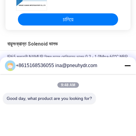
শক্তি
চালিয়ে
বায়ুসংক্রান্ত Solenoid ভালভ
IP65 জলরোধী NAMUR সিঙ্গল কয়েল সোলিনয়েড ভালভ 0.2 - 1.0Mpa 60°C NBR
PUR সিল
+8615168536055 ina@pneuhydr.com
FV-L10 ইন-লাইন ৫-ওয়ে নিউম্যাটিক সোলিনয়েড ভালভ M7
9:48 AM
DOOS লিড - টাইপ সিরিজ সলিনয়েড ভালভ কুণ্ডলী DC24V ডিসি 29W পালস ভালভ
কুণ্ডলী
Good day, what product are you looking for?
সব
বায়ুসংক্রান্ত Solenoid 
বায়ুসংক্রান্ত পালস ভালভ
ভালভ