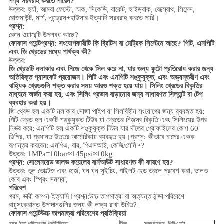
পণ্য সরবরাহ করতে পারেন?
উত্তর: হ্যাঁ, আমরা ফেস্টো, স্মক, সিকেডি, বার্কেট, হাইড্রাক, রেক্স্রোথ, সিমেন্স,
রোজমাউন্ট, মার্শ, এন্ড্রেস+হাউসার ইত্যাদি সরবরাহ করতে পারি।
প্রশ্ন:
কোন ওয়ারেন্টি উপলব্ধ আছে?
ফোকাস পয়েন্ট
প্রশ্ন: সংযোগকারীটি কি ব্রিটিশ বা মেট্রিক সিস্টেমে আছে? পিটি, এনপিটি
এবং জি থ্রেডের মধ্যে পার্থক্য কী?
উত্তর:
জি থ্রেডটি নলাকার এবং নিজে থেকে সিল করে না, যার জন্য ফুটো প্রতিরোধ করার জন্য
অতিরিক্ত গ্যাসকেট প্রয়োজন। পিটি এবং এনপিটি শঙ্কুযুক্ত, এবং অভ্যন্তরীণ এবং
বাহ্যিক থ্রেডগুলি শক্ত করার সময় আরও শক্ত হয়ে যায়। সিলিং থ্রেডের বিকৃতির
মাধ্যমে অর্জন করা হয়, এবং সিলিং প্রভাব বাড়ানোর জন্য সাধারণত সিল্যান্ট বা টেপ
ব্যবহার করা হয়।
জি-থ্রেড হল একটি নলাকার সোজা পাইপ যা সিলবিহীন সংযোগের জন্য ব্যবহৃত হয়;
পিটি থ্রেড হল একটি শঙ্কুযুক্ত টিউব যা থ্রেডের নিজস্ব বিকৃতি এবং সিলিংয়ের উপর
নির্ভর করে; এনপিটি হল একটি শঙ্কুযুক্ত টিউব যার দাঁতের প্রোফাইলের কোণ 60
ডিগ্রি, যা প্রধানত উত্তর আমেরিকায় ব্যবহৃত হয়।
প্রশ্ন: কীভাবে চাপের একক
রূপান্তর করবেন: এমপিএ, বার, পিএসআই, কেজি/সেমি ²?
উত্তর: 1MPa=10bar≈145psi≈10kg
প্রশ্ন: সোলেনয়েড ভালভ কয়েলের বার্নআউট সাধারণত কী কারণে হয়?
উত্তর: ভুল ভোল্টেজ এবং হার্জ, ঘন ঘন সুইচিং, পাইলট হেড তরলে প্রবেশ করা, ভালভ
কোর এবং স্প্রিং সমস্যা,
পরিবেশ
গরম, ভারী কম্পন ইত্যাদি।
প্রশ্ন:
উচ্চ তাপমাত্রা বা অত্যন্ত ঠান্ডা পরিবেশে
বায়ুসংক্রান্ত উপাদানগুলির জন্য কী লক্ষ্য রাখা উচিত?
ফোকাস পয়েন্ট
উচ্চ তাপমাত্রা পরিবেশের প্রতিক্রিয়া
চরম ঠান্ডা পরিবেশের প্রতিক্রিয়া
সিল
ফ্লুরোরবার, পিটিএফই