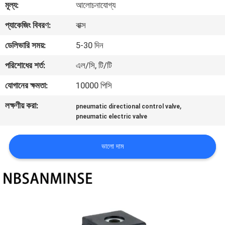
মূল্য:
আলোচনাযোগ্য
নিয়ন্ত্রণ
প্যাকেজিং বিবরণ:
বাক্স
যোগাযোগ
ডেলিভারি সময়:
5-30 দিন
করুন
পরিশোধের শর্ত:
এল/সি, টি/টি
যোগানের ক্ষমতা:
10000 পিসি
খবর
লক্ষণীয় করা:
,
pneumatic directional control valve
pneumatic electric valve
উদ্ধৃতির
জন্য
ভালো দাম
আবেদন
সাইট
ম্যাপ