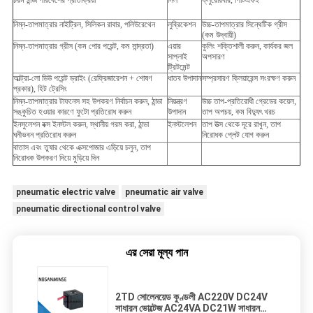
নিম্ন-তাপমাত্রার নাইট্রিল, সিলিকন রাবার, পলিউরেথেন
লুব্রিকেশন
উচ্চ-তাপমাত্রার সিন্থেটিক গ্রীস
(কম উদ্বায়ী)
নিম্ন-তাপমাত্রার গ্রীস (কম পোর পয়েন্ট, কম সান্দ্রতা)
এয়ার
কুলিং শক্তিশালী করুন, কার্যকর জল
সাপ্লাই
অপসারণ
ট্রিটমেন্ট
আল্ট্রা-লো ডিউ পয়েন্ট ড্রাইং (রেফ্রিজারেশন + শোষণ
ধাতব উপাদান
সম্প্রসারণ ক্লিয়ারেন্স সংরক্ষণ করুন
প্রকার), হিট ট্রেসিং
নিম্ন-তাপমাত্রার টাফনেস সহ উপকরণ নির্বাচন করুন, ঠান্ডা
নিয়ন্ত্রণ
উচ্চ তাপ-প্রতিরোধী গ্রেডের কয়েল,
সঙ্কুচিত হওয়ার কারণে ফুটো প্রতিরোধ করুন
উপাদান
তাপ অপচয়, কম বিদ্যুৎ খরচ
ইনসুলেশন বক্স ইনস্টল করুন, স্থানীয় গরম করা, ঠান্ডা
ইনস্টলেশন
তাপ উত্স থেকে দূরে রাখুন, তাপ
ঘনীভবন প্রতিরোধ করুন
নিরোধক প্লেট যোগ করুন
বাতাস এবং তুষার থেকে এক্সপোজার এড়িয়ে চলুন, তাপ
নিরোধক উপকরণ দিয়ে মুড়িয়ে দিন
pneumatic electric valve
pneumatic air valve
pneumatic directional control valve
এর সেরা মূল্য পান
2TD সোলেনয়েড কুণ্ডলী AC220V DC24V
সাধারন ভোল্টেজ AC24VA DC21W সাধারন