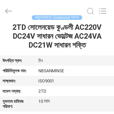
Sanmin
Import
And
Export
Co.,Ltd..
বায়ুসংক্রান্ত Solenoid ভালভ
All
Rights
2TD সোলেনয়েড কুণ্ডলী AC220V
বাড়ি
Reserved.
DC24V সাধারন ভোল্টেজ AC24VA
পণ্য
DC21W সাধারন শক্তি
আমাদের
উৎপত্তি স্থল:
চীন
সম্পর্কে
পরিচিতিমুলক নাম:
NBSANMINSE
সাক্ষ্যদান:
ISO9001
কারখানা
মডেল নম্বার:
2TD
ভ্রমণ
ন্যূনতম চাহিদার
10 পিসি
পরিমাণ:
মান