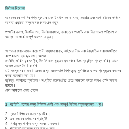
নির্বাচন বিবেচনা
আমাদের কোম্পানির পণ্য ব্যবহার এবং ইনস্টল করার সময়, সরঞ্জাম এবং অপারেটরের ক্ষতি বা
আঘাত এড়াতে নিম্নলিখিত বিষয়গুলি পড়ুন:
পণ্যটির নকশা, ইনস্টলেশন, নির্ভরযোগ্যতা, ব্যবহারের পদ্ধতি এবং নিরাপত্তা পরিবেশ ও
অবস্থা সম্পর্কে সম্পূর্ণ অবগত থাকুন।
আমাদের সোলেনয়েড কয়েলগুলি বায়ুসংক্রান্ত, হাইড্রোলিক এবং বৈদ্যুতিক সরঞ্জামগুলিতে
ব্যাপকভাবে ব্যবহৃত হয়। আমরা
জার্মানি, মার্কিন যুক্তরাষ্ট্র, ইতালি এবং যুক্তরাজ্য থেকে উচ্চ প্রযুক্তি গ্রহণ করি। আমরা
অনেক মডেল তৈরি করেছি
এই সমস্ত বছর ধরে। এদের মধ্যে অনেকগুলি বিশ্বজুড়ে সুপরিচিত ভালভ প্রস্তুতকারকদের
কাছে সরবরাহ করা হয়।
দ্রষ্টব্য: আমাদের ক্যাটালগে সংগৃহীত মডেলগুলির চেয়ে আমাদের কাছে আরও বেশি মডেল
রয়েছে।
কেন আমাদের বেছে নেবেন
1: প্রতিটি পণ্যের জন্য বিভিন্ন শৈলী এবং সম্পূর্ণ সিরিজ বায়ুসংক্রান্ত পণ্য।
2: দ্রুত শিপিংয়ের জন্য বড় স্টক।
3: এক বছরের গুণমানের গ্যারান্টি
4: বিনামূল্যে পণ্যের তথ্য সরবরাহ করুন।
5: প্রতিযোগিতামূলক দামে উচ্চ গুণমান।