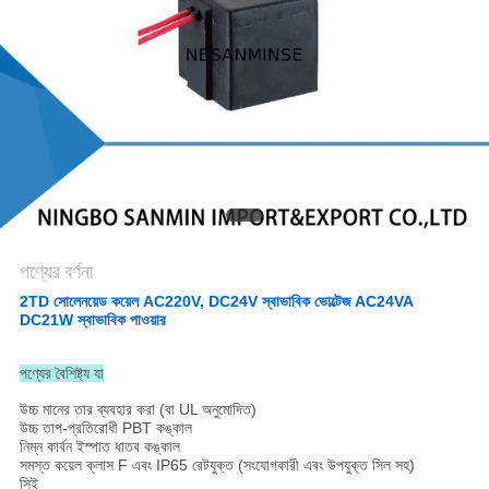
গোপনীয়তা
নীতি
পণ্যের বর্ণনা
2TD সোলেনয়েড কয়েল AC220V, DC24V স্বাভাবিক ভোল্টেজ AC24VA
DC21W স্বাভাবিক পাওয়ার
পণ্যের বৈশিষ্ট্য যা
উচ্চ মানের তার ব্যবহার করা (বা UL অনুমোদিত)
উচ্চ তাপ-প্রতিরোধী PBT কঙ্কাল
নিম্ন কার্বন ইস্পাত ধাতব কঙ্কাল
সমস্ত কয়েল ক্লাস F এবং IP65 রেটযুক্ত (সংযোগকারী এবং উপযুক্ত সিল সহ)
সিই