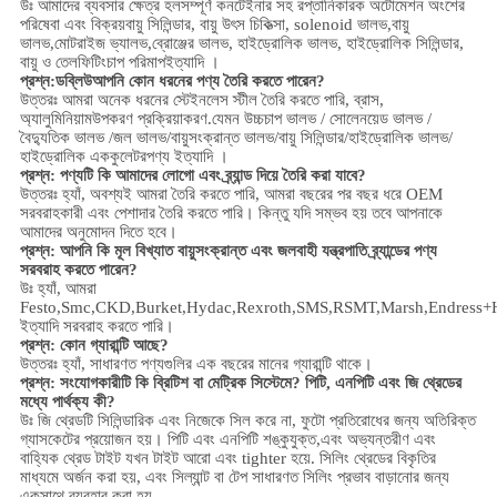
উঃ আমাদের ব্যবসার ক্ষেত্র হল
সম্পূর্ণ কনটেইনার সহ রপ্তানিকারক অটোমেশন অংশের
পরিষেবা এবং বিক্রয়
বায়ু সিলিন্ডার, বায়ু উৎস চিকিত্সা, solenoid ভালভ,
বায়ু
ভালভ,
মোটরাইজ ভ্যালভ,
ব্রোঞ্জের ভালভ, হাইড্রোলিক ভালভ, হাইড্রোলিক সিলিন্ডার,
বায়ু ও তেল
ফিটিং
চাপ পরিমাপ
ইত্যাদি ।
প্রশ্ন:
ডব্লিউ
আপনি কোন ধরনের পণ্য তৈরি করতে পারেন?
উত্তরঃ আমরা অনেক ধরনের স্টেইনলেস স্টীল তৈরি করতে পারি
,
ব্রাস,
অ্যালুমিনিয়াম
উপকরণ প্রক্রিয়াকরণ.
যেমন উচ্চ
চাপ
ভালভ / সোলেনয়েড ভালভ /
বৈদ্যুতিক ভালভ /
জল ভালভ/
বায়ুসংক্রান্ত ভালভ
/
বায়ু সিলিন্ডার
/হাইড্রোলিক ভালভ/
হাইড্রোলিক এককুলেটর
পণ্য ইত্যাদি ।
প্রশ্ন: পণ্যটি কি আমাদের লোগো এবং ব্র্যান্ড দিয়ে তৈরি করা যাবে?
উত্তরঃ হ্যাঁ, অবশ্যই আমরা তৈরি করতে পারি, আমরা বছরের পর বছর ধরে OEM
সরবরাহকারী এবং পেশাদার তৈরি করতে পারি। কিন্তু যদি সম্ভব হয় তবে আপনাকে
আমাদের অনুমোদন দিতে হবে।
প্রশ্ন: আপনি কি মূল বিখ্যাত বায়ুসংক্রান্ত এবং জলবাহী যন্ত্রপাতি ব্র্যান্ডের পণ্য
সরবরাহ করতে পারেন?
উঃ হ্যাঁ, আমরা
Festo,Smc,CKD,Burket,Hydac,Rexroth,SMS,RSMT,Marsh,Endress+
ইত্যাদি সরবরাহ করতে পারি।
প্রশ্ন:
কোন গ্যারান্টি আছে?
উত্তরঃ হ্যাঁ, সাধারণত পণ্যগুলির এক বছরের মানের গ্যারান্টি থাকে।
প্রশ্ন: সংযোগকারীটি কি ব্রিটিশ বা মেট্রিক সিস্টেমে? পিটি, এনপিটি এবং জি থ্রেডের
মধ্যে পার্থক্য কী?
উঃ
জি থ্রেডটি সিলিন্ডারিক এবং নিজেকে সিল করে না, ফুটো প্রতিরোধের জন্য অতিরিক্ত
গ্যাসকেটের প্রয়োজন হয়। পিটি এবং এনপিটি শঙ্কুযুক্ত,এবং অভ্যন্তরীণ এবং
বাহ্যিক থ্রেড টাইট যখন টাইট আরো এবং tighter হয়ে. সিলিং থ্রেডের বিকৃতির
মাধ্যমে অর্জন করা হয়, এবং সিল্যান্ট বা টেপ সাধারণত সিলিং প্রভাব বাড়ানোর জন্য
একসাথে ব্যবহার করা হয়