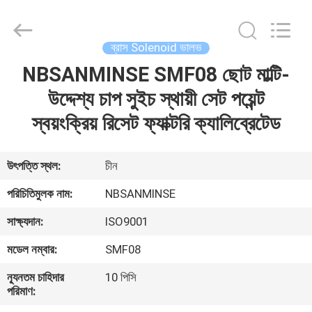
Sanmin
Import
And
Export
Co.,Ltd..
ব্রাস Solenoid ভালভ
All
Rights
NBSANMINSE SMF08 ছোট মাল্টি-
বাড়ি
Reserved.
উদ্দেশ্য চাপ সুইচ স্থায়ী সেট পয়েন্ট
পণ্য
স্বয়ংক্রিয় রিসেট ফ্যাক্টরি ক্যালিব্রেটেড
আমাদের
উৎপত্তি স্থল:
চীন
সম্পর্কে
পরিচিতিমুলক নাম:
NBSANMINSE
সাক্ষ্যদান:
ISO9001
কারখানা
মডেল নম্বার:
SMF08
ভ্রমণ
ন্যূনতম চাহিদার
10 পিসি
পরিমাণ:
মান