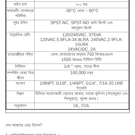
ফাটল চাপ
১০০ বার
অপারেটিং তাপমাত্রা
-30°C থেকে ~ 80°C
পরিসীমা
সুইচ টাইপ
SPST-NC, SPST-NO অটো রিসেট এবং
ম্যানুয়াল রিসেট
বৈদ্যুতিক রেটিং
120/240VAC, 375VA
120VAC,5.8FLA-34.8LRA; 240VAC,2.9FLA-
15LRA
24VAC/DC, 2A
ডায়েলেক্ট্রিক শক্তি
খোলা যোগাযোগের মাধ্যমে 750 ভিআরএমএস
1550 Vrms টার্মিনাল ফিটিং
টার্মিনাল
1/4 ′′ ব্লেড, তারের সীসা
সম্পর্কিত বোঝা নিয়ে
100,000 চক্র
জীবন
সংযোগ
1/8NPT, G1/8", 1/4NPT, G1/4", 7/16-20 UNF
ইত্যাদি
বিকল্প
বিভিন্ন সংযোগকারী থ্রেডের আকার; তারের কন্ডিশন (পাত্রযুক্ত এবং
সিলযুক্ত); সুরক্ষা কভার।
অনুমোদন
UL, CUL
কেন আমাদের বেছে নিলেন?