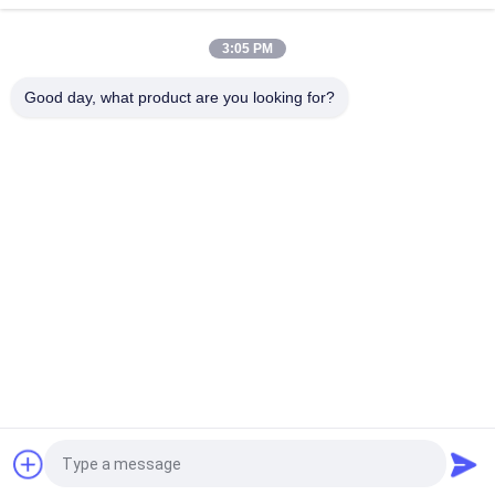
জেড 4 স্টেইনলেস স্টিল সোলোনয়েড ভালভের জন্য সরাসরি ডাইরেক্ট অভিনয় সোলোনয়েড
ভালভ
3:05 PM
Z6 এন্টি বিস্ফোরণ জাল ব্রাস Solenoid ভালভ সাধারণত খোলা 0 - 65 ℃ তাপমাত্রা
Good day, what product are you looking for?
সব
বায়ুসংক্রান্ত Solenoid 
বায়ুসংক্রান্ত পালস ভালভ
ভালভ
বায়ুসংক্রান্ত কোণ সিট ভালভ
বায়ুসংক্রান্ত এয়ার ভাইব্রেটর
ব্রাস Solenoid ভালভ
ফিল্টার নিয়ন্ত্রক লুব্রিকেটর
এসএমসি বায়ুসংক্রান্ত 
বায়ুসংক্রান্ত বায়ু জিনিসপত্র
সিলিন্ডার
উদ্ধৃতির জন্য আবেদন