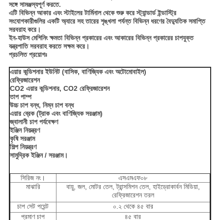
সঙ্গে সামঞ্জস্যপূর্ণ করতে.
এটি বিভিন্ন আকার এবং স্টাইলের টার্মিনাল থেকে শুরু করে স্ট্যান্ডার্ড ইন্ডাস্ট্রি
সংযোগকারীগুলির একটি অ্যারে সহ তারের শৃঙ্খলা পর্যন্ত বিভিন্ন ধরণের বৈদ্যুতিক সমাপ্তি
সরবরাহ করে।
ইন-হাউস মেশিনিং ক্ষমতা বিভিন্ন প্রকারের এবং আকারের বিভিন্ন প্রকারের চাপযুক্ত
যন্ত্রপাতি সরবরাহ করতে সক্ষম করে।
প্রচলিত প্রয়োগঃ
এয়ার কন্ডিশনার ইউনিট (বাসিক, বাণিজ্যিক এবং অটোমোবাইল)
রেফ্রিজারেশন
CO2 এয়ার কন্ডিশনার, CO2 রেফ্রিজারেশন
তাপ পাম্প
উচ্চ চাপ বন্ধ, নিম্ন চাপ বন্ধ
এয়ার ব্রেক (ট্রাক এবং বাণিজ্যিক সরঞ্জাম)
জ্বালানী চাপ পর্যবেক্ষণ
ইঞ্জিন নিয়ন্ত্রণ
কৃষি সরঞ্জাম
শিল্প নিয়ন্ত্রণ
সামুদ্রিক ইঞ্জিন / সরঞ্জাম।
সিরিজ নং।
এসএমএফ০৮
মাঝারি
বায়ু, জল, মোটর তেল, ট্রান্সমিশন তেল, হাইড্রোকার্বন মিডিয়া,
রেফ্রিজারেশন তরল
চাপ সেট পয়েন্ট
০.২ থেকে ৪৫ বার
প্রমাণ চাপ
৪৫ বার