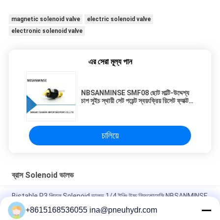
magnetic solenoid valve
electric solenoid valve
electronic solenoid valve
এর সেরা মূল্য পান
NBSANMINSE SMF08 ছোট মাল্টি-উদ্দেশ্য
চাপ সুইচ স্থায়ী সেট পয়েন্ট স্বয়ংক্রিয় রিসেট ফ্যাক্টরি
ক্যালিব্রেটেড
চালিয়ে
ব্রাস Solenoid ভালভ
Bistable P3 পিতল Solenoid ভালভ 1/4 ইঞ্চি উচ্চ ফ্রিকোয়েন্সি NBSANMINSE
ব্র্যান্ড
+8615168536055 ina@pneuhydr.com