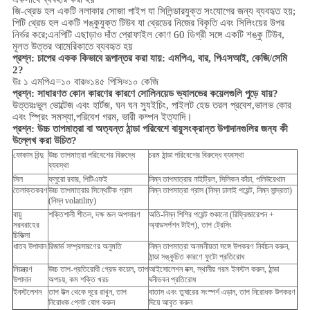
জি-থ্রেড হল একটি নলাকার সোজা পাইপ যা সিলিন্ডারযুক্ত সংযোগের জন্য ব্যবহৃত হয়;
পিটি থ্রেড হল একটি শঙ্কুযুক্ত টিউব যা থ্রেডের নিজের বিকৃতি এবং সিলিংয়ের উপর
নির্ভর করে;এনপিটি এছাড়াও দাঁত প্রোফাইল কোণ 60 ডিগ্রী সঙ্গে একটি শঙ্কু টিউব,
মূলত উত্তর আমেরিকাতে ব্যবহৃত হয়
প্রশ্ন: চাপের একক কিভাবে রূপান্তর করা যায়: এমপিএ, বার, পিএসআই, কেজি/সেমি
2?
উঃ ১ এমপিএ=১০ বার≈১৪৫ পিসি≈১০ কেজি
প্রশ্ন: সাধারণত কোন কারণের কারণে সোলিনয়েড ভ্যালভের কয়েলগুলি পুড়ে যায়?
উত্তরঃভুল ভোল্টেজ এবং হার্টজ, ঘন ঘন স্যুইচিং, পাইলট হেড তরল প্রবেশ,ভালভ কোর
এবং স্প্রিং সমস্যা,
পরিবেশ
গরম, ভারী কম্পন ইত্যাদি।
প্রশ্ন:
উচ্চ তাপমাত্রা বা অত্যন্ত ঠান্ডা পরিবেশে বায়ুসংক্রান্ত উপাদানগুলির জন্য কী
উল্লেখ করা উচিত?
ফোকাস বিন্দু
উচ্চ তাপমাত্রা পরিবেশের বিরুদ্ধে
চরম ঠান্ডা পরিবেশের বিরুদ্ধে ব্যবস্থা
ব্যবস্থা
সিল
ফ্লুরো রবার, পিটিএফই
নিম্ন তাপমাত্রার নাইট্রিল, সিলিকন কাঁচা, পলিউরেথান
তৈলাক্তকরণ
উচ্চ তাপমাত্রার সিন্থেটিক গ্রাস
নিম্ন তাপমাত্রা গ্রাস (নিম্ন ঢালাই পয়েন্ট, নিম্ন সান্দ্রতা)
(নিম্ন volatility)
বায়ু
শক্তিশালী শীতল, দক্ষ জল অপসারণ
অতি-নিম্ন শিশির পয়েন্ট শুকানো (রিফ্রিজারেশন +
সরবরাহের
অ্যাডসর্পশন টাইপ), তাপ ট্রেসিং
চিকিত্সা
ধাতব উপাদান
রিজার্ভ সম্প্রসারণের অনুমতি
নিম্ন তাপমাত্রা অনমনীয়তা সঙ্গে উপকরণ নির্বাচন করুন,
ঠান্ডা সঙ্কুচিত কারণে ফুটো প্রতিরোধ
নিয়ন্ত্রণ
উচ্চ তাপ-প্রতিরোধী গ্রেড কয়েল, তাপ
আইসোলেশন বক্স, স্থানীয় গরম ইনস্টল করুন, ঠান্ডা
উপাদান
অপচয়, কম শক্তি খরচ
ঘনীভবন প্রতিরোধ
ইনস্টলেশন
তাপ উত্স থেকে দূরে রাখুন, তাপ
বাতাস এবং তুষারের সংস্পর্শ এড়ান, তাপ নিরোধক উপকরণ
নিরোধক প্লেট যোগ করুন
দিয়ে আবৃত করুন