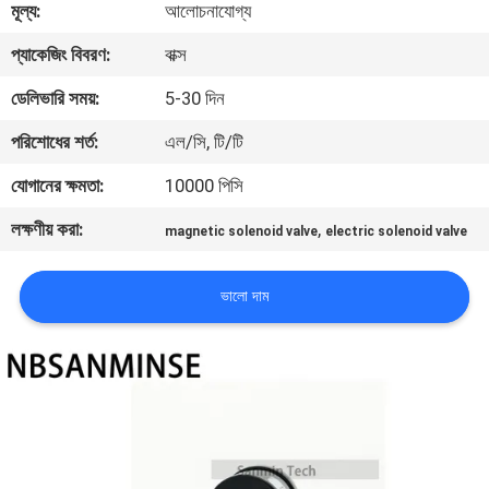
মূল্য:
আলোচনাযোগ্য
নিয়ন্ত্রণ
প্যাকেজিং বিবরণ:
বাক্স
যোগাযোগ
ডেলিভারি সময়:
5-30 দিন
করুন
পরিশোধের শর্ত:
এল/সি, টি/টি
যোগানের ক্ষমতা:
10000 পিসি
খবর
লক্ষণীয় করা:
,
magnetic solenoid valve
electric solenoid valve
উদ্ধৃতির
ভালো দাম
জন্য
আবেদন
সাইট
ম্যাপ