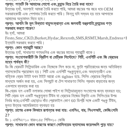
প্রশ্ন: পণ্যটি কি আমাদের লোগো এবং ব্র্যান্ড দিয়ে তৈরি করা যাবে?
উত্তরঃ হ্যাঁ, অবশ্যই আমরা তৈরি করতে পারি, আমরা বছরের পর বছর ধরে OEM
সরবরাহকারী এবং পেশাদার তৈরি করতে পারি। কিন্তু যদি সম্ভব হয় তবে আপনাকে
আমাদের অনুমোদন দিতে হবে।
প্রশ্ন: আপনি কি মূল বিখ্যাত বায়ুসংক্রান্ত এবং জলবাহী যন্ত্রপাতি ব্র্যান্ডের পণ্য
সরবরাহ করতে পারেন?
উঃ হ্যাঁ, আমরা
Festo,Smc,CKD,Burket,Hydac,Rexroth,SMS,RSMT,Marsh,Endress+
ইত্যাদি সরবরাহ করতে পারি।
প্রশ্ন:
কোন গ্যারান্টি আছে?
উত্তরঃ হ্যাঁ, সাধারণত পণ্যগুলির এক বছরের মানের গ্যারান্টি থাকে।
প্রশ্ন: সংযোগকারীটি কি ব্রিটিশ বা মেট্রিক সিস্টেমে? পিটি, এনপিটি এবং জি থ্রেডের
মধ্যে পার্থক্য কী?
উঃ
জি থ্রেডটি সিলিন্ডারিক এবং নিজেকে সিল করে না, ফুটো প্রতিরোধের জন্য অতিরিক্ত
গ্যাসকেটের প্রয়োজন হয়। পিটি এবং এনপিটি শঙ্কুযুক্ত,এবং অভ্যন্তরীণ এবং
বাহ্যিক থ্রেড টাইট যখন টাইট আরো এবং tighter হয়ে. সিলিং থ্রেডের বিকৃতির
মাধ্যমে অর্জন করা হয়, এবং সিল্যান্ট বা টেপ সাধারণত সিলিং প্রভাব বাড়ানোর জন্য
একসাথে ব্যবহার করা হয়
জি-থ্রেড হল একটি নলাকার সোজা পাইপ যা সিলিন্ডারযুক্ত সংযোগের জন্য ব্যবহৃত হয়;
পিটি থ্রেড হল একটি শঙ্কুযুক্ত টিউব যা থ্রেডের নিজের বিকৃতি এবং সিলিংয়ের উপর
নির্ভর করে;এনপিটি এছাড়াও দাঁত প্রোফাইল কোণ 60 ডিগ্রী সঙ্গে একটি শঙ্কু টিউব,
মূলত উত্তর আমেরিকাতে ব্যবহৃত হয়
প্রশ্ন: চাপের একক কিভাবে রূপান্তর করা যায়: এমপিএ, বার, পিএসআই, কেজি/সেমি
2?
উঃ ১ এমপিএ=১০ বার≈১৪৫ পিসি≈১০ কেজি
প্রশ্ন: সাধারণত কোন কারণের কারণে সোলিনয়েড ভ্যালভের কয়েলগুলি পুড়ে যায়?