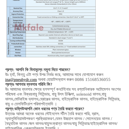
প্রশ্ন: আপনি কি বিনামূল্যে নমুনা দিতে পারবেন?
উঃ হ্যাঁ,
কিন্তু এটা পণ্য উপর নির্ভর করে,
আমাদের সাথে যোগাযোগ করুন
অথবা হোয়াটসঅ্যাপ করুন 0086 15168536055
ina@pneuhydr.com
প্রশ্নঃ আপনার ব্যবসার পরিধি কি?
উঃ আমাদের ব্যবসার ক্ষেত্র হল
সম্পূর্ণ কনটেইনার সহ রপ্তানিকারক অটোমেশন অংশের
পরিষেবা এবং বিক্রয়
বায়ু সিলিন্ডার, বায়ু উৎস চিকিত্সা, solenoid ভালভ,
বায়ু
ভালভ,
মোটরাইজ ভ্যালভ,
ব্রোঞ্জের ভালভ, হাইড্রোলিক ভালভ, হাইড্রোলিক সিলিন্ডার,
বায়ু ও তেল
ফিটিং
চাপ পরিমাপ
ইত্যাদি ।
প্রশ্ন:
ডব্লিউ
আপনি কোন ধরনের পণ্য তৈরি করতে পারেন?
উত্তরঃ আমরা অনেক ধরনের স্টেইনলেস স্টীল তৈরি করতে পারি
,
ব্রাস,
অ্যালুমিনিয়াম
উপকরণ প্রক্রিয়াকরণ.
যেমন উচ্চ
চাপ
ভালভ / সোলেনয়েড ভালভ /
বৈদ্যুতিক ভালভ /
জল ভালভ/
বায়ুসংক্রান্ত ভালভ
/
বায়ু সিলিন্ডার
/হাইড্রোলিক ভালভ/
হাইড্রোলিক এককুলেটর
পণ্য ইত্যাদি ।