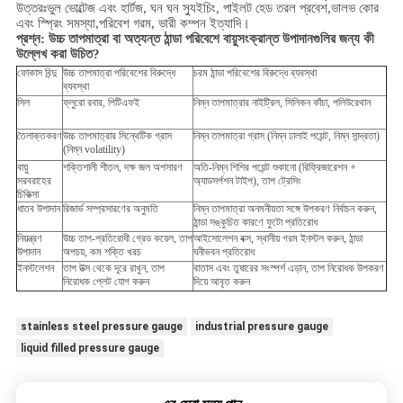
উত্তরঃভুল ভোল্টেজ এবং হার্টজ, ঘন ঘন স্যুইচিং, পাইলট হেড তরল প্রবেশ,ভালভ কোর
এবং স্প্রিং সমস্যা,
পরিবেশ
গরম, ভারী কম্পন ইত্যাদি।
প্রশ্ন:
উচ্চ তাপমাত্রা বা অত্যন্ত ঠান্ডা পরিবেশে বায়ুসংক্রান্ত উপাদানগুলির জন্য কী
উল্লেখ করা উচিত?
ফোকাস বিন্দু
উচ্চ তাপমাত্রা পরিবেশের বিরুদ্ধে
চরম ঠান্ডা পরিবেশের বিরুদ্ধে ব্যবস্থা
ব্যবস্থা
সিল
ফ্লুরো রবার, পিটিএফই
নিম্ন তাপমাত্রার নাইট্রিল, সিলিকন কাঁচা, পলিউরেথান
তৈলাক্তকরণ
উচ্চ তাপমাত্রার সিন্থেটিক গ্রাস
নিম্ন তাপমাত্রা গ্রাস (নিম্ন ঢালাই পয়েন্ট, নিম্ন সান্দ্রতা)
(নিম্ন volatility)
বায়ু
শক্তিশালী শীতল, দক্ষ জল অপসারণ
অতি-নিম্ন শিশির পয়েন্ট শুকানো (রিফ্রিজারেশন +
সরবরাহের
অ্যাডসর্পশন টাইপ), তাপ ট্রেসিং
চিকিত্সা
ধাতব উপাদান
রিজার্ভ সম্প্রসারণের অনুমতি
নিম্ন তাপমাত্রা অনমনীয়তা সঙ্গে উপকরণ নির্বাচন করুন,
ঠান্ডা সঙ্কুচিত কারণে ফুটো প্রতিরোধ
নিয়ন্ত্রণ
উচ্চ তাপ-প্রতিরোধী গ্রেড কয়েল, তাপ
আইসোলেশন বক্স, স্থানীয় গরম ইনস্টল করুন, ঠান্ডা
উপাদান
অপচয়, কম শক্তি খরচ
ঘনীভবন প্রতিরোধ
ইনস্টলেশন
তাপ উত্স থেকে দূরে রাখুন, তাপ
বাতাস এবং তুষারের সংস্পর্শ এড়ান, তাপ নিরোধক উপকরণ
নিরোধক প্লেট যোগ করুন
দিয়ে আবৃত করুন
stainless steel pressure gauge
industrial pressure gauge
liquid filled pressure gauge