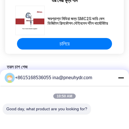
এর সেরা মূল্য পান
ক্ষয়প্রাপ্ত মিডিয়া জন্য SMC2S ভারি কেস
ডিজিটাল শিল্পকৌশল স্টেইনলেস স্টীল থার্মোমিটার
চালিয়ে
তরল চাপ গেজ
+8615168536055 ina@pneuhydr.com
SM2SB 40B / এল দুই স্ক্রু সংযোগ সঙ্গে তরল ভরা জল চাপ গেজ
Crimped ক্ষেত্রে SM1SP এক পিস সংযোগ তরল চাপ গেজ
10:50 AM
63 বি / এল 2.5 ইঞ্চি তরল ভর্তি জ্বালানী চাপ গেজ লেজার ঢালাই সিই সার্টিফিকেট সঙ্গে
Good day, what product are you looking for?
সব