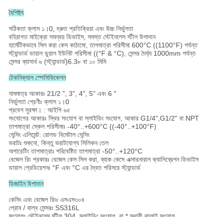
বৈশিষ্ট্য
সঠিকতা ক্লাস ১।0, দ্রুত প্রতিক্রিয়া এবং উচ্চ নির্ভুলতা
বহিরাগত মাইক্রো সমন্বয় ডিভাইস, সমস্ত স্টেইনলেস স্টীল উপাদান
হার্মেটিকভাবে সিল করা কেস কাঠামো, তাপমাত্রা পরিসীমা 600°C ((1100°F) পর্যন্ত
স্ট্যান্ডার্ড ডায়াল ডুয়াল ইউনিট পরিসীমা ((°F & °C), সেন্সর দৈর্ঘ্য 1000mm পর্যন্ত
সেন্সর ব্যাসার্ধ ৬ (স্ট্যান্ডার্ড)6.3৮ বা ১০ মিমি
টেকনিক্যাল স্পেসিফিকেশন
নামমাত্র আকারঃ 21/2 ", 3", 4", 5" এবং 6 "
নির্ভুলতা শ্রেণীঃ ক্লাস ১।0
প্রবেশ সুরক্ষা। : আইপি ৬৫
সংযোগের আকারঃ স্থির সংযোগ বা স্লাইডিং সংযোগ, আকার G1/4",G1/2" বা NPT
তাপমাত্রা স্কেল পরিসীমাঃ -40°..+600°C ((-40°..+100°F)
সেন্সিং এলিমেন্ট: রোলড বিমেটাল সেন্সিং
ভরাটঃ শুকনো, কিন্তু ভরাটযোগ্য সিলিকন তেল
অপারেটিং তাপমাত্রাঃ পরিবেষ্টিত তাপমাত্রা -50°..+120°C
বেজেল রিং প্রকারঃ বেজেল কেস সিল করা, ব্যাক কেসে এক্সারনারাল ক্যালিব্রেশন ডিভাইস
ডায়াল গ্রেডিয়েশনঃ °F এবং °C এর দ্বৈত পরিসরে স্ট্যান্ডার্ড
ডিজাইন উপাদান
কেসিং এবং বেজেল রিংঃ এসএস৩০৪
প্রোব / বাল্ব সেন্সরঃ SS316L
সংযোগঃ স্টেইনলেস স্টীল 304, স্লাইডিং সংযোগ, বা * স্থায়ী ঝালাই সংযোগ