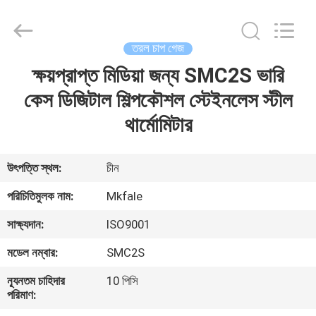
Sanmin
Import
And
Export
Co.,Ltd..
তরল চাপ গেজ
All
Rights
ক্ষয়প্রাপ্ত মিডিয়া জন্য SMC2S ভারি
বাড়ি
Reserved.
কেস ডিজিটাল শিল্পকৌশল স্টেইনলেস স্টীল
পণ্য
থার্মোমিটার
আমাদের
উৎপত্তি স্থল:
চীন
সম্পর্কে
পরিচিতিমুলক নাম:
Mkfale
সাক্ষ্যদান:
ISO9001
কারখানা
মডেল নম্বার:
SMC2S
ভ্রমণ
ন্যূনতম চাহিদার
10 পিসি
পরিমাণ:
মান