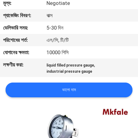
মূল্য:
Negotiate
নিয়ন্ত্রণ
প্যাকেজিং বিবরণ:
বাক্স
যোগাযোগ
ডেলিভারি সময়:
5-30 দিন
করুন
পরিশোধের শর্ত:
এল/সি, টি/টি
যোগানের ক্ষমতা:
10000 পিসি
খবর
লক্ষণীয় করা:
,
liquid filled pressure gauge
industrial pressure gauge
উদ্ধৃতির
জন্য
ভালো দাম
আবেদন
সাইট
ম্যাপ