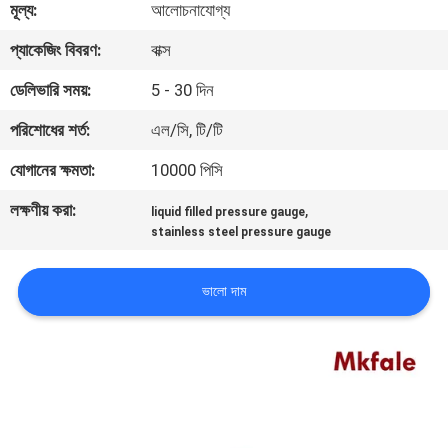
মূল্য:
আলোচনাযোগ্য
নিয়ন্ত্রণ
প্যাকেজিং বিবরণ:
বাক্স
যোগাযোগ
ডেলিভারি সময়:
5 - 30 দিন
করুন
পরিশোধের শর্ত:
এল/সি, টি/টি
যোগানের ক্ষমতা:
10000 পিসি
খবর
লক্ষণীয় করা:
,
liquid filled pressure gauge
stainless steel pressure gauge
উদ্ধৃতির
জন্য
ভালো দাম
আবেদন
সাইট
ম্যাপ