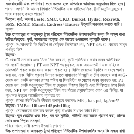
সরবরাহকারী এবং পেশাদার। তবে সম্ভব হলে আপনাকে আমাদের অনুমোদন দিতে হবে।
প্রশ্ন: আপনি কি আসল বিখ্যাত নিউমেটিক এবং হাইড্রোলিক, ইন্সট্রুমেন্টস ব্র্যান্ডের
পণ্য সরবরাহ করতে পারেন?
উত্তর: হ্যাঁ, আমরা Festo, SMC, CKD, Burket, Hydac, Rexroth,
SMS, RSMT, Marsh, Endress+Hauser ইত্যাদি সরবরাহ করতে পারি।
প্রশ্ন:
উচ্চ তাপমাত্রা বা অত্যন্ত ঠান্ডা পরিবেশে নিউমেটিক উপাদানগুলির জন্য কি লক্ষ্য রাখা
উচিত?
উত্তর: হ্যাঁ, সাধারণত পণ্যের এক বছরের গুণমানের গ্যারান্টি থাকে।
প্রশ্ন: সংযোগকারী কি ব্রিটিশ না মেট্রিক সিস্টেমে? PT, NPT এবং G থ্রেডের মধ্যে
পার্থক্য কি?
উত্তর:
G থ্রেডটি নলাকার এবং নিজে সিল করে না, ফুটো প্রতিরোধ করার জন্য অতিরিক্ত
গ্যাসকেট প্রয়োজন। PT এবং NPT শঙ্কুযুক্ত, এবং অভ্যন্তরীণ এবং বাহ্যিক
থ্রেডগুলি শক্ত করার সময় ক্রমশ শক্ত হয়। সিলিং থ্রেডের বিকৃতির মাধ্যমে অর্জন
করা হয়, এবং সিলিং প্রভাব উন্নত করতে সাধারণত সিল্যান্ট বা টেপ ব্যবহার করা হয়
G-
থ্রেড হল একটি নলাকার সোজা পাইপ যা সিলবিহীন সংযোগের জন্য ব্যবহৃত হয়; PT
থ্রেড হল একটি শঙ্কুযুক্ত টিউব যা থ্রেডের নিজস্ব বিকৃতি এবং সিলিংয়ের উপর নির্ভর
করে; NPT হল একটি শঙ্কুযুক্ত টিউব যার দাঁতের প্রোফাইলের কোণ 60 ডিগ্রি, যা
প্রধানত উত্তর আমেরিকায় ব্যবহৃত হয়
প্রশ্ন: চাপের ইউনিটগুলি কীভাবে রূপান্তর করবেন: MPa, bar, psi, kg/cm²?
উত্তর: 1MPa=10bar≈145psi≈10kg
প্রশ্ন: সোলেনয়েড ভালভের কয়েল পুড়ে যাওয়ার সাধারণ কারণ কি?
উত্তর: ভুল ভোল্টেজ এবং Hz, ঘন ঘন সুইচিং, পাইলট হেড তরলে প্রবেশ করা, ভালভ
কোর এবং স্প্রিং সমস্যা,
পরিবেশ
গরম, ভারী কম্পন ইত্যাদি।
প্রশ্ন:
উচ্চ তাপমাত্রা বা অত্যন্ত ঠান্ডা পরিবেশে নিউমেটিক উপাদানগুলির জন্য কি লক্ষ্য রাখা