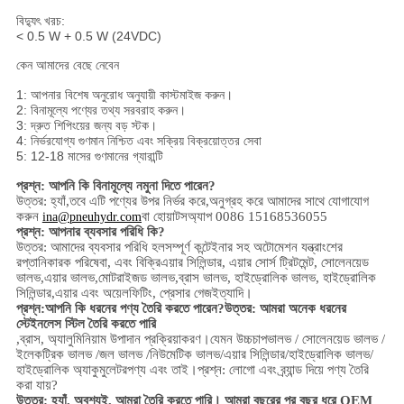
বিদ্যুৎ খরচ:
< 0.5 W + 0.5 W (24VDC)
কেন আমাদের বেছে নেবেন
1: আপনার বিশেষ অনুরোধ অনুযায়ী কাস্টমাইজ করুন।
2: বিনামূল্যে পণ্যের তথ্য সরবরাহ করুন।
3: দ্রুত শিপিংয়ের জন্য বড় স্টক।
4: নির্ভরযোগ্য গুণমান নিশ্চিত এবং সক্রিয় বিক্রয়োত্তর সেবা
5: 12-18 মাসের গুণমানের গ্যারান্টি
প্রশ্ন: আপনি কি বিনামূল্যে নমুনা দিতে পারেন?
উত্তর: হ্যাঁ,
তবে এটি পণ্যের উপর নির্ভর করে,
অনুগ্রহ করে আমাদের সাথে যোগাযোগ
করুন
বা হোয়াটসঅ্যাপ 0086 15168536055
ina@pneuhydr.com
প্রশ্ন: আপনার ব্যবসার পরিধি কি?
উত্তর: আমাদের ব্যবসার পরিধি হল
সম্পূর্ণ কন্টেইনার সহ অটোমেশন যন্ত্রাংশের
রপ্তানিকারক পরিষেবা, এবং বিক্রি
এয়ার সিলিন্ডার, এয়ার সোর্স ট্রিটমেন্ট, সোলেনয়েড
ভালভ,
এয়ার ভালভ,
মোটরাইজড ভালভ,
ব্রাস ভালভ, হাইড্রোলিক ভালভ, হাইড্রোলিক
সিলিন্ডার,
এয়ার এবং অয়েল
ফিটিং
, প্রেসার গেজ
ইত্যাদি।
প্রশ্ন:
আপনি কি ধরনের পণ্য তৈরি করতে পারেন?
উত্তর: আমরা অনেক ধরনের
স্টেইনলেস স্টিল তৈরি করতে পারি
,
ব্রাস, অ্যালুমিনিয়াম
উপাদান প্রক্রিয়াকরণ।
যেমন উচ্চ
চাপ
ভালভ / সোলেনয়েড ভালভ /
ইলেকট্রিক ভালভ /
জল ভালভ /
নিউমেটিক ভালভ
/
এয়ার সিলিন্ডার
/হাইড্রোলিক ভালভ/
হাইড্রোলিক অ্যাকুমুলেটর
পণ্য এবং তাই।
প্রশ্ন: লোগো এবং ব্র্যান্ড দিয়ে পণ্য তৈরি
করা যায়?
উত্তর: হ্যাঁ, অবশ্যই, আমরা তৈরি করতে পারি। আমরা বছরের পর বছর ধরে OEM