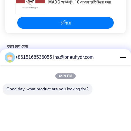
MADC আউটপুট, 10 এমএস প্রতিক্রিয়া সময়
চালিয়ে
তরল চাপ গেজ
+8615168536055 ina@pneuhydr.com
SM2SB 40B / এল দুই স্ক্রু সংযোগ সঙ্গে তরল ভরা জল চাপ গেজ
Crimped ক্ষেত্রে SM1SP এক পিস সংযোগ তরল চাপ গেজ
4:19 PM
63 বি / এল 2.5 ইঞ্চি তরল ভর্তি জ্বালানী চাপ গেজ লেজার ঢালাই সিই সার্টিফিকেট সঙ্গে
Good day, what product are you looking for?
সব
বায়ুসংক্রান্ত Solenoid 
বায়ুসংক্রান্ত পালস ভালভ
ভালভ