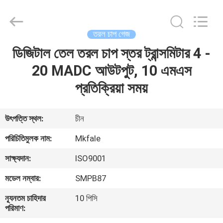
Sanmin
Import
And
Export
Co.,Ltd..
তরল চাপ গেজ
All
Rights
ডিজিটাল তেল তরল চাপ স্তর ট্রান্সমিটার 4 -
বাড়ি
Reserved.
20 MADC আউটপুট, 10 এমএস
পণ্য
প্রতিক্রিয়া সময়
আমাদের
উৎপত্তি স্থল:
চীন
সম্পর্কে
পরিচিতিমুলক নাম:
Mkfale
সাক্ষ্যদান:
ISO9001
কারখানা
মডেল নম্বার:
SMPB87
ভ্রমণ
ন্যূনতম চাহিদার
10 পিসি
পরিমাণ:
মান