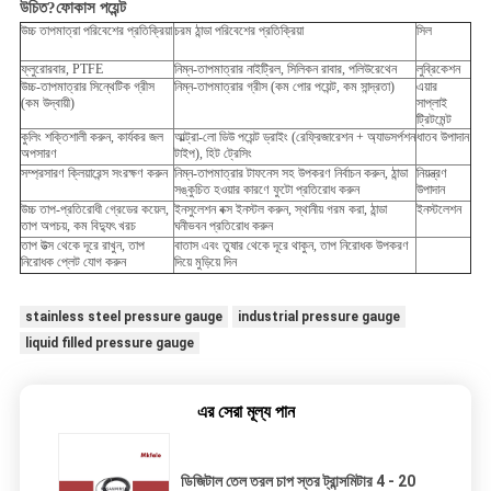
উচিত?
ফোকাস পয়েন্ট
উচ্চ তাপমাত্রা পরিবেশের প্রতিক্রিয়া
চরম ঠান্ডা পরিবেশের প্রতিক্রিয়া
সিল
ফ্লুরোরবার, PTFE
নিম্ন-তাপমাত্রার নাইট্রিল, সিলিকন রাবার, পলিউরেথেন
লুব্রিকেশন
উচ্চ-তাপমাত্রার সিন্থেটিক গ্রীস
নিম্ন-তাপমাত্রার গ্রীস (কম পোর পয়েন্ট, কম সান্দ্রতা)
এয়ার
(কম উদ্বায়ী)
সাপ্লাই
ট্রিটমেন্ট
কুলিং শক্তিশালী করুন, কার্যকর জল
আল্ট্রা-লো ডিউ পয়েন্ট ড্রাইং (রেফ্রিজারেশন + অ্যাডসর্পশন
ধাতব উপাদান
অপসারণ
টাইপ), হিট ট্রেসিং
সম্প্রসারণ ক্লিয়ারেন্স সংরক্ষণ করুন
নিম্ন-তাপমাত্রার টাফনেস সহ উপকরণ নির্বাচন করুন, ঠান্ডা
নিয়ন্ত্রণ
সঙ্কুচিত হওয়ার কারণে ফুটো প্রতিরোধ করুন
উপাদান
উচ্চ তাপ-প্রতিরোধী গ্রেডের কয়েল,
ইনসুলেশন বক্স ইনস্টল করুন, স্থানীয় গরম করা, ঠান্ডা
ইনস্টলেশন
তাপ অপচয়, কম বিদ্যুৎ খরচ
ঘনীভবন প্রতিরোধ করুন
তাপ উত্স থেকে দূরে রাখুন, তাপ
বাতাস এবং তুষার থেকে দূরে থাকুন, তাপ নিরোধক উপকরণ
নিরোধক প্লেট যোগ করুন
দিয়ে মুড়িয়ে দিন
stainless steel pressure gauge
industrial pressure gauge
liquid filled pressure gauge
এর সেরা মূল্য পান
ডিজিটাল তেল তরল চাপ স্তর ট্রান্সমিটার 4 - 20