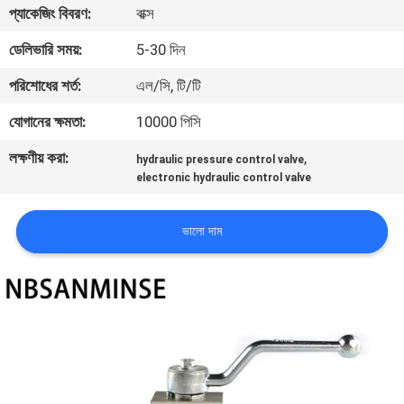
প্যাকেজিং বিবরণ:
বাক্স
নিয়ন্ত্রণ
ডেলিভারি সময়:
5-30 দিন
যোগাযোগ
পরিশোধের শর্ত:
এল/সি, টি/টি
করুন
যোগানের ক্ষমতা:
10000 পিসি
লক্ষণীয় করা:
,
hydraulic pressure control valve
খবর
electronic hydraulic control valve
উদ্ধৃতির
ভালো দাম
জন্য
আবেদন
সাইট
ম্যাপ