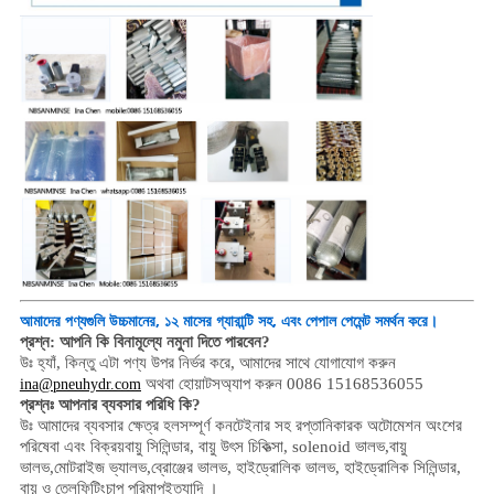
আমাদের পণ্যগুলি উচ্চমানের, ১২ মাসের গ্যারান্টি সহ, এবং পেপাল পেমেন্ট সমর্থন করে।
প্রশ্ন: আপনি কি বিনামূল্যে নমুনা দিতে পারবেন?
উঃ হ্যাঁ,
কিন্তু এটা পণ্য উপর নির্ভর করে,
আমাদের সাথে যোগাযোগ করুন
অথবা হোয়াটসঅ্যাপ করুন 0086 15168536055
ina@pneuhydr.com
প্রশ্নঃ আপনার ব্যবসার পরিধি কি?
উঃ আমাদের ব্যবসার ক্ষেত্র হল
সম্পূর্ণ কনটেইনার সহ রপ্তানিকারক অটোমেশন অংশের
পরিষেবা এবং বিক্রয়
বায়ু সিলিন্ডার, বায়ু উৎস চিকিত্সা, solenoid ভালভ,
বায়ু
ভালভ,
মোটরাইজ ভ্যালভ,
ব্রোঞ্জের ভালভ, হাইড্রোলিক ভালভ, হাইড্রোলিক সিলিন্ডার,
বায়ু ও তেল
ফিটিং
চাপ পরিমাপ
ইত্যাদি ।