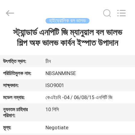
Sanmin
Import
And
Export
Co.,Ltd..
হাইড্রোলিক বল ভালভ
All
Rights
স্ট্যান্ডার্ড এনপিটি জি ম্যানুয়াল বল ভালভ
বাড়ি
Reserved.
শিল্প অফ ভালভ কার্বন ইস্পাত উপাদান
পণ্য
উৎপত্তি স্থল:
চীন
আমাদের
পরিচিতিমুলক নাম:
NBSANMINSE
সম্পর্কে
সাক্ষ্যদান:
ISO9001
মডেল নম্বার:
কেএইচবি -04 / 06/08/15 এনপিটি জি
কারখানা
ন্যূনতম চাহিদার
10 পিসি
ভ্রমণ
পরিমাণ:
মূল্য:
Negotiate
মান