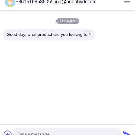
+8615168536055 ina@pneuhydr.com
FWH হাইড্রোলিক সলিনয়েড ভালভ 24VDC 110VAC 220VAC খনিজ তেল /
ফসফেট Ester জন্য
11:16 AM
এফডব্লিউ বৈদ্যুতিক জলবাহী Solenoid ভালভ, হাইড্রোলিক Solenoid নির্দেশমূলক
কন্ট্রোল ভালভ
Good day, what product are you looking for?
সব
বায়ুসংক্রান্ত Solenoid 
বায়ুসংক্রান্ত পালস ভালভ
ভালভ
বায়ুসংক্রান্ত কোণ সিট ভালভ
বায়ুসংক্রান্ত এয়ার ভাইব্রেটর
ব্রাস Solenoid ভালভ
ফিল্টার নিয়ন্ত্রক লুব্রিকেটর
এসএমসি বায়ুসংক্রান্ত 
বায়ুসংক্রান্ত বায়ু জিনিসপত্র
সিলিন্ডার