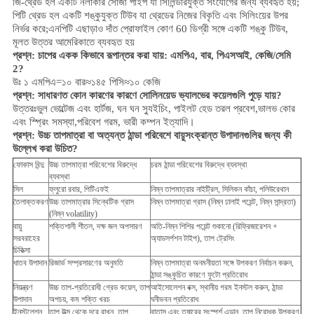
জি-থ্রেড হল একটি নলাকার সোজা পাইপ যা সিলিন্ডারযুক্ত সংযোগের জন্য ব্যবহৃত হয়;
পিটি থ্রেড হল একটি শঙ্কুযুক্ত টিউব যা থ্রেডের নিজের বিকৃতি এবং সিলিংয়ের উপর
নির্ভর করে;এনপিটি এছাড়াও দাঁত প্রোফাইল কোণ 60 ডিগ্রী সঙ্গে একটি শঙ্কু টিউব,
মূলত উত্তর আমেরিকাতে ব্যবহৃত হয়
প্রশ্ন: চাপের একক কিভাবে রূপান্তর করা যায়: এমপিএ, বার, পিএসআই, কেজি/সেমি
2?
উঃ ১ এমপিএ=১০ বার≈১৪৫ পিসি≈১০ কেজি
প্রশ্ন: সাধারণত কোন কারণের কারণে সোলিনয়েড ভ্যালভের কয়েলগুলি পুড়ে যায়?
উত্তরঃভুল ভোল্টেজ এবং হার্টজ, ঘন ঘন স্যুইচিং, পাইলট হেড তরল প্রবেশ,ভালভ কোর
এবং স্প্রিং সমস্যা,
পরিবেশ
গরম, ভারী কম্পন ইত্যাদি।
প্রশ্ন:
উচ্চ তাপমাত্রা বা অত্যন্ত ঠান্ডা পরিবেশে বায়ুসংক্রান্ত উপাদানগুলির জন্য কী
উল্লেখ করা উচিত?
ফোকাস বিন্দু
উচ্চ তাপমাত্রা পরিবেশের বিরুদ্ধে
চরম ঠান্ডা পরিবেশের বিরুদ্ধে ব্যবস্থা
ব্যবস্থা
সিল
ফ্লুরো রবার, পিটিএফই
নিম্ন তাপমাত্রার নাইট্রিল, সিলিকন কাঁচা, পলিউরেথান
তৈলাক্তকরণ
উচ্চ তাপমাত্রার সিন্থেটিক গ্রাস
নিম্ন তাপমাত্রা গ্রাস (নিম্ন ঢালাই পয়েন্ট, নিম্ন সান্দ্রতা)
(নিম্ন volatility)
বায়ু
শক্তিশালী শীতল, দক্ষ জল অপসারণ
অতি-নিম্ন শিশির পয়েন্ট শুকানো (রিফ্রিজারেশন +
সরবরাহের
অ্যাডসর্পশন টাইপ), তাপ ট্রেসিং
চিকিত্সা
ধাতব উপাদান
রিজার্ভ সম্প্রসারণের অনুমতি
নিম্ন তাপমাত্রা অনমনীয়তা সঙ্গে উপকরণ নির্বাচন করুন,
ঠান্ডা সঙ্কুচিত কারণে ফুটো প্রতিরোধ
নিয়ন্ত্রণ
উচ্চ তাপ-প্রতিরোধী গ্রেড কয়েল, তাপ
আইসোলেশন বক্স, স্থানীয় গরম ইনস্টল করুন, ঠান্ডা
উপাদান
অপচয়, কম শক্তি খরচ
ঘনীভবন প্রতিরোধ
ইনস্টলেশন
তাপ উত্স থেকে দূরে রাখুন, তাপ
বাতাস এবং তুষারের সংস্পর্শ এড়ান, তাপ নিরোধক উপকরণ