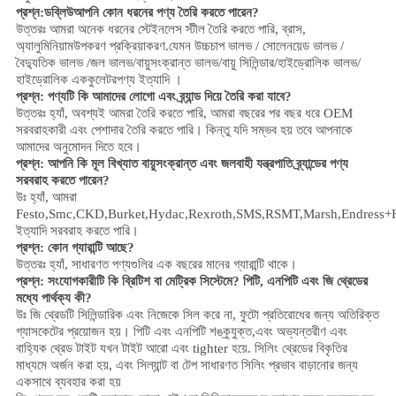
প্রশ্ন:
ডব্লিউ
আপনি কোন ধরনের পণ্য তৈরি করতে পারেন?
উত্তরঃ আমরা অনেক ধরনের স্টেইনলেস স্টীল তৈরি করতে পারি
,
ব্রাস,
অ্যালুমিনিয়াম
উপকরণ প্রক্রিয়াকরণ.
যেমন উচ্চ
চাপ
ভালভ / সোলেনয়েড ভালভ /
বৈদ্যুতিক ভালভ /
জল ভালভ/
বায়ুসংক্রান্ত ভালভ
/
বায়ু সিলিন্ডার
/হাইড্রোলিক ভালভ/
হাইড্রোলিক এককুলেটর
পণ্য ইত্যাদি ।
প্রশ্ন: পণ্যটি কি আমাদের লোগো এবং ব্র্যান্ড দিয়ে তৈরি করা যাবে?
উত্তরঃ হ্যাঁ, অবশ্যই আমরা তৈরি করতে পারি, আমরা বছরের পর বছর ধরে OEM
সরবরাহকারী এবং পেশাদার তৈরি করতে পারি। কিন্তু যদি সম্ভব হয় তবে আপনাকে
আমাদের অনুমোদন দিতে হবে।
প্রশ্ন: আপনি কি মূল বিখ্যাত বায়ুসংক্রান্ত এবং জলবাহী যন্ত্রপাতি ব্র্যান্ডের পণ্য
সরবরাহ করতে পারেন?
উঃ হ্যাঁ, আমরা
Festo,Smc,CKD,Burket,Hydac,Rexroth,SMS,RSMT,Marsh,Endress+
ইত্যাদি সরবরাহ করতে পারি।
প্রশ্ন:
কোন গ্যারান্টি আছে?
উত্তরঃ হ্যাঁ, সাধারণত পণ্যগুলির এক বছরের মানের গ্যারান্টি থাকে।
প্রশ্ন: সংযোগকারীটি কি ব্রিটিশ বা মেট্রিক সিস্টেমে? পিটি, এনপিটি এবং জি থ্রেডের
মধ্যে পার্থক্য কী?
উঃ
জি থ্রেডটি সিলিন্ডারিক এবং নিজেকে সিল করে না, ফুটো প্রতিরোধের জন্য অতিরিক্ত
গ্যাসকেটের প্রয়োজন হয়। পিটি এবং এনপিটি শঙ্কুযুক্ত,এবং অভ্যন্তরীণ এবং
বাহ্যিক থ্রেড টাইট যখন টাইট আরো এবং tighter হয়ে. সিলিং থ্রেডের বিকৃতির
মাধ্যমে অর্জন করা হয়, এবং সিল্যান্ট বা টেপ সাধারণত সিলিং প্রভাব বাড়ানোর জন্য
একসাথে ব্যবহার করা হয়